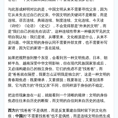
与此形成鲜明对比的是，中国文明从来不需要寻找父亲，因为
它从未失去过自己的父亲。中国文明的关键词不是断裂，而是
连续。语言连续、典籍连续、制度连续、文化连续。今天读
《诗经》《论语》《史记》，不会觉得那是“外来的文明”，而
是“我们自己的祖先在说话”。这种连续性带来一种极其罕见的文
明自我认知：我们是谁、从哪里来、文化根源是什么，从来不
是问题。中国文明的身份认同不需要外部支撑，也不需要补写
家谱，因为它的家谱一直在延续。
如果把视野放到整个东亚，会看到另一种文明焦虑。日本、朝
鲜半岛、越南深受中华文明影响，但在现代民族国家形成后，
又必须构建自己的独立身份。它们的焦虑不是“找爸爸”，而
是“爸爸就在隔壁，我要怎么证明我是独立的”。这是一种文明的
青春期焦虑：既要继承，又要摆脱；既要靠近，又要划清界
限。它与西方的“寻找父亲”不同，但同样源于身份的不稳定。
把这些现象放在一起，就能看到一个清晰的规律：文明的身份
焦虑往往来自历史的断裂，而文明的自信则来自历史的连续。
西方
的“找爸爸”不是偶然，而是反复重建自我时留下的文化伤
痕；
中国
的“不需要找爸爸”也不是偶然，而是连续文明自然生成