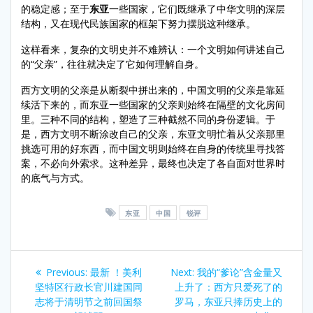
的稳定感；至于
东亚
一些国家，它们既继承了中华文明的深层
结构，又在现代民族国家的框架下努力摆脱这种继承。
这样看来，复杂的文明史并不难辨认：一个文明如何讲述自己
的“父亲”，往往就决定了它如何理解自身。
西方文明的父亲是从断裂中拼出来的，中国文明的父亲是靠延
续活下来的，而东亚一些国家的父亲则始终在隔壁的文化房间
里。三种不同的结构，塑造了三种截然不同的身份逻辑。于
是，西方文明不断涂改自己的父亲，东亚文明忙着从父亲那里
挑选可用的好东西，而中国文明则始终在自身的传统里寻找答
案，不必向外索求。这种差异，最终也决定了各自面对世界时
的底气与方式。
东亚
中国
锐评
Post
Previous
Next
Previous:
最新 ！美利
Next:
我的“爹论”含金量又
navigation
post:
post:
坚特区行政长官川建国同
上升了：西方只爱死了的
志将于清明节之前回国祭
罗马，东亚只捧历史上的