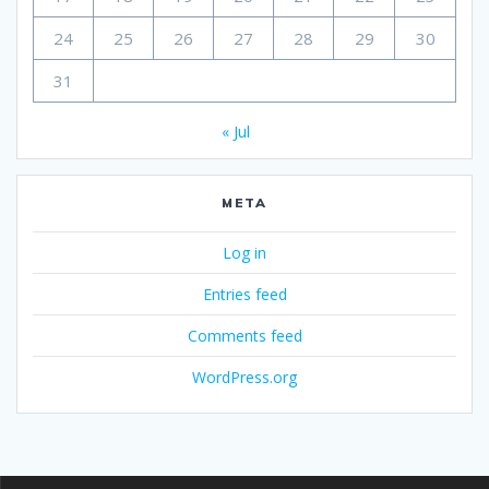
24
25
26
27
28
29
30
31
« Jul
META
Log in
Entries feed
Comments feed
WordPress.org