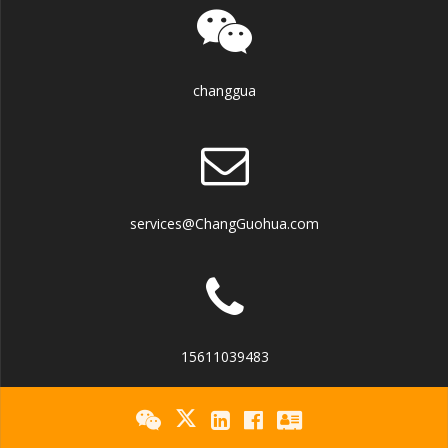
changgua
services@ChangGuohua.com
15611039483