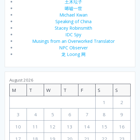
土木坛子
唏嘘一世
Michael Kwan
Speaking of China
Stacey Robinsmith
IDC Spy
Musings from an Overworked Translator
NPC Observer
龙 Loong 网
August 2026
M
T
W
T
F
S
S
1
2
3
4
5
6
7
8
9
10
11
12
13
14
15
16
17
18
19
20
21
22
23