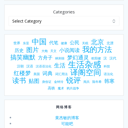
Categories
中国
北京
公民
代笔
世界
北漂
东亚
健康
关税
我的方法
图片
小说阅读
历史
大炮
天文
搞笑幽默
梦幻通灵
方舟子
汉
汉代
林则徐
欧阳健
生活杂感
生活
汉朝
汉语
汉语语法化
科技
译阁空间
红楼梦
词典
美国
词汇用法
语法化
锐评
读书
贴图
韩寒
身份证
金钟泠
阅兵
陈年希
高铁
魔术
鸦片战争
网络博客
黄杰敏的博客
可能吧