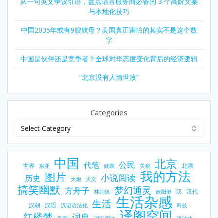
从一句英文争议引语，盘点语言服务商必备的 3 个高阶文案
与本地化技巧
中国2035年或有9艘航母？美国真正害怕的其实不是这个数
字
中国是伙伴还是竞争者？全球对华态度变化背后的经济逻辑
“北京没有人情世故”
Categories
中国
北京
公民
代笔
世界
北漂
东亚
健康
关税
我的方法
图片
小说阅读
历史
大炮
天文
搞笑幽默
梦幻通灵
方舟子
汉
汉代
林则徐
欧阳健
生活杂感
生活
汉朝
汉语
汉语语法化
科技
译阁空间
红楼梦
词典