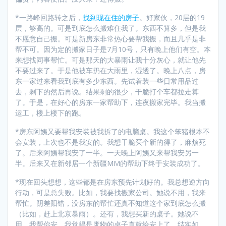
*一路峰回路转之后，
找到现在住的房子
。好家伙，20层的19
层，够高的。可是到底怎么搬难住我了。东西不算多，但是我
不愿意自己搬。可是新房东非常热心要帮我搬，而且几乎是非
帮不可。因为定的搬家日子是7月10号，只有晚上他们有空。本
来想找同事帮忙。可是那天的大暴雨让我十分灰心，就让他先
不要过来了。于是他被车扔在大雨里，湿透了。晚上八点，房
东一家过来看我到底有多少东西。先试着装一些日常用品过
去，剩下的然后再说。结果剩的很少，干脆打个车都拉走算
了。于是，在好心的房东一家帮助下，连夜搬家完毕。我当搬
运工，楼上楼下的跑。
*房东阿姨又要帮我安装被我拆了的电脑桌。我这个笨猪根本不
会安装，上次也不是我安的。我想干脆买个新的得了，麻烦死
了。后来阿姨帮我安了一半。一天晚上阿姨又来帮我安另一
半。后来又在新邻居一个新疆MM的帮助下终于安装成功了。
*现在回头想想，这些都是在房东预先计划好的。我总想逆方向
行动，可是总失败。比如，我要找搬家公司。她说不用，我来
帮忙。阴差阳错，没房东的帮忙还真不知道这个家到底怎么搬
（比如，赶上北京暴雨）。还有，我想买新的桌子。她说不
用，我帮你安。我觉得是废物的桌子真就给安上了，结实如