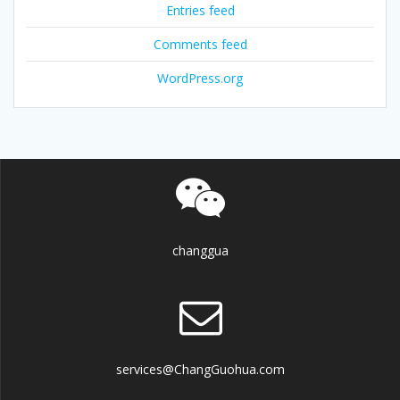
Entries feed
Comments feed
WordPress.org
changgua
services@ChangGuohua.com