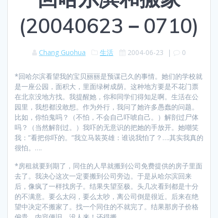
(20040623－0710)
Chang Guohua
生活
2004-06-23
|
0
*回哈尔滨看望我的宝贝丽丽是预谋已久的事情。她们的学校就
是一座公园，面积大，里面绿树成荫。这种地方要是不花门票
在北京没地方找。我提醒她，你和同学们得知足啊。生活在公
园里，我想都没敢想。作为外行，我问了她许多愚蠢的问题。
比如，你怕鬼吗？（不怕，不会自己吓唬自己。）解剖过尸体
吗？（当然解剖过。）我吓的无意识的把她的手放开。她嘲笑
我：”看把你吓的。”我立马装英雄：谁说我怕了？….其实我真的
很怕。….
*房租就要到期了，同住的人早就搬到公司免费提供的房子里面
去了。我决心这次一定要搬到公司旁边。于是从哈尔滨回来
后，像疯了一样找房子。结果失望至极。头几次看到都是十分
的不满意。要么太闷，要么太吵，离公司倒是很近。后来在绝
望中决定不搬家了。找一个同住的不就完了。结果那房子价格
偏贵，内容便旧。没人来！还得搬。