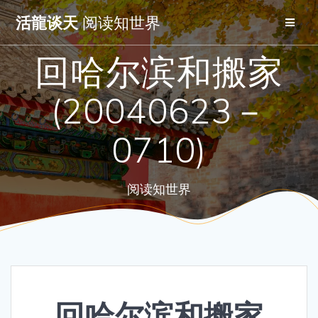
Skip
活龍谈天
阅读知世界
to
content
回哈尔滨和搬家
(20040623－
0710)
阅读知世界
回哈尔滨和搬家