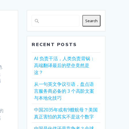
Search
RECENT POSTS
AI 负责干活，人类负责背锅：
高端翻译最后的壁垒竟然是
色
这？
是
精
从一句英文争议引语，盘点语
言服务商必备的 3 个高阶文案
与本地化技巧
中国2035年或有9艘航母？美国
的
真正害怕的其实不是这个数字
然
中国是伙伴还是竞争者？全球