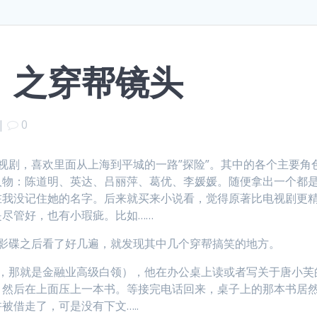
》之穿帮镜头
|
0
视剧，喜欢里面从上海到平城的一路”探险”。其中的各个主要角
人物：陈道明、英达、吕丽萍、葛优、李媛媛。随便拿出一个都
在我没记住她的名字。后来就买来小说看，觉得原著比电视剧更
尽管好，也有小瑕疵。比如……
》影碟之后看了好几遍，就发现其中几个穿帮搞笑的地方。
在，那就是金融业高级白领），他在办公桌上读或者写关于唐小芙
，然后在上面压上一本书。等接完电话回来，桌子上的那本书居
被借走了，可是没有下文…..