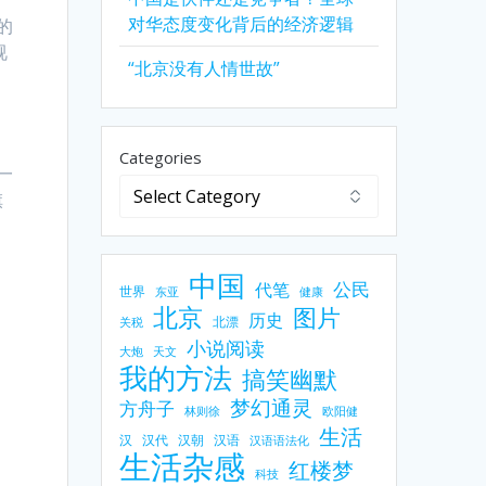
对华态度变化背后的经济逻辑
的
视
“北京没有人情世故”
：
Categories
一
旗
中国
公民
代笔
世界
东亚
健康
北京
图片
历史
北漂
关税
小说阅读
大炮
天文
我的方法
搞笑幽默
梦幻通灵
方舟子
林则徐
欧阳健
生活
汉
汉代
汉朝
汉语
汉语语法化
生活杂感
红楼梦
科技