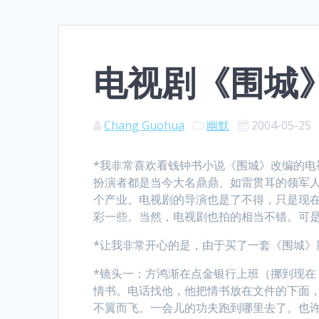
电视剧《围城
Chang Guohua
幽默
2004-05-25
*我非常喜欢看钱钟书小说《围城》改编的电
扮演者都是当今大名鼎鼎、如雷贯耳的领军
个产业。电视剧的导演也是了不得，只是现
彩一些。当然，电视剧也拍的相当不错。可是
*让我非常开心的是，由于买了一套《围城
*镜头一：方鸿渐在点金银行上班（挪到现
情书。电话找他，他把情书放在文件的下面
不翼而飞。一会儿的功夫跑到哪里去了。也许