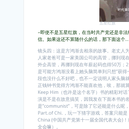
五星红旗
–即使不是五星红旗，在当时共产党还是非法
信。如果这还不算随什么的话，那下面这个…
镜头四：这是方鸿渐去相亲的故事。老丈人
人家老爸可是一家美国公司的高管，挪到现在
外企高管，再挪到现在年薪起码也得50万；
是可能方鸿渐没看上她头脑简单到只想”获得
段也没什么不好吧，也不一定说明人家头脑就
正钱钟书觉得方鸿渐不能喜欢他，唉，那就算了吧。于
Keep Him（也许是这个名字）书的精彩
演是不是在故意搞笑，因我发在下面本书的名
是”communist”，可是除了它还能是什么呢，联系上下文
Part..of Chi..，玩一下猜字游戏，答案只能是：Eleve
China (中国共产党第十一届全国代表大会
全会嘛）。