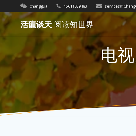
Skip
changgua
15611039483
services@Chan
to
content
活龍谈天
阅读知世界
电视