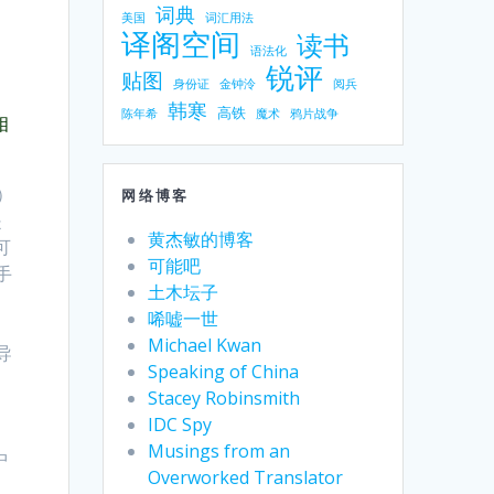
词典
美国
词汇用法
译阁空间
读书
语法化
锐评
贴图
身份证
金钟泠
阅兵
韩寒
高铁
陈年希
魔术
鸦片战争
相
）
网络博客
是
黄杰敏的博客
可
可能吧
手
土木坛子
唏嘘一世
Michael Kwan
导
Speaking of China
Stacey Robinsmith
IDC Spy
Musings from an
中
Overworked Translator