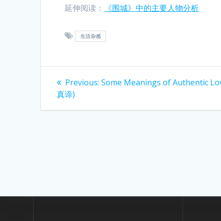
延伸阅读：
《围城》中的主要人物分析
生活杂感
Post
Previous
Previous:
Some Meanings of Authentic L
post:
navigation
真谛)