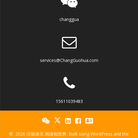
changgua
services@ChangGuohua.com
15611039483
© 2026 活龍谈天 阅读知世界. Built using WordPress and the