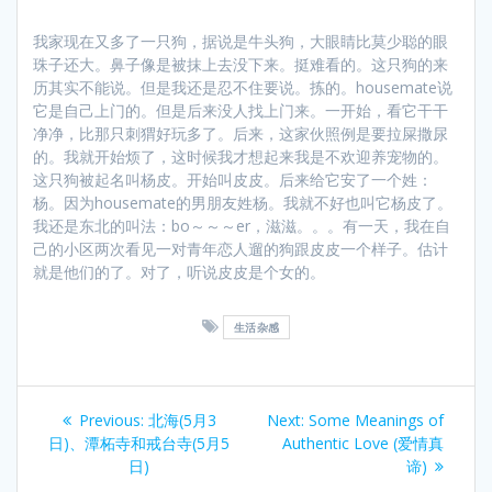
我家现在又多了一只狗，据说是牛头狗，大眼睛比莫少聪的眼
珠子还大。鼻子像是被抹上去没下来。挺难看的。这只狗的来
历其实不能说。但是我还是忍不住要说。拣的。housemate说
它是自己上门的。但是后来没人找上门来。一开始，看它干干
净净，比那只刺猬好玩多了。后来，这家伙照例是要拉屎撒尿
的。我就开始烦了，这时候我才想起来我是不欢迎养宠物的。
这只狗被起名叫杨皮。开始叫皮皮。后来给它安了一个姓：
杨。因为housemate的男朋友姓杨。我就不好也叫它杨皮了。
我还是东北的叫法：bo～～～er，滋滋。。。有一天，我在自
己的小区两次看见一对青年恋人遛的狗跟皮皮一个样子。估计
就是他们的了。对了，听说皮皮是个女的。
生活杂感
Post
Previous
Next
Previous:
北海(5月3
Next:
Some Meanings of
navigation
post:
post:
日)、潭柘寺和戒台寺(5月5
Authentic Love (爱情真
日)
谛)