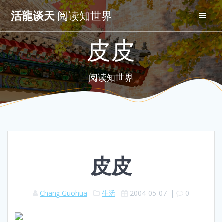
Skip
活龍谈天
阅读知世界
to
content
皮皮
阅读知世界
皮皮
Chang Guohua
生活
2004-05-07
|
0