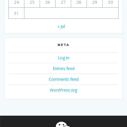
24
25
26
27
28
29
30
31
« Jul
META
Log in
Entries feed
Comments feed
WordPress.org