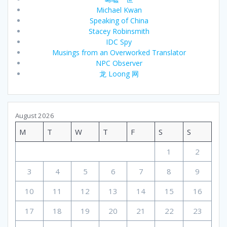
Michael Kwan
Speaking of China
Stacey Robinsmith
IDC Spy
Musings from an Overworked Translator
NPC Observer
龙 Loong 网
August 2026
M
T
W
T
F
S
S
1
2
3
4
5
6
7
8
9
10
11
12
13
14
15
16
17
18
19
20
21
22
23