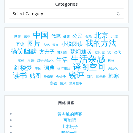
Categories
中国
北京
公民
代笔
世界
北漂
东亚
健康
关税
我的方法
图片
小说阅读
历史
大炮
天文
搞笑幽默
梦幻通灵
方舟子
汉
汉代
林则徐
欧阳健
生活杂感
生活
汉朝
汉语
汉语语法化
科技
译阁空间
红楼梦
词典
美国
词汇用法
语法化
锐评
读书
贴图
韩寒
身份证
金钟泠
阅兵
陈年希
高铁
魔术
鸦片战争
网络博客
黄杰敏的博客
可能吧
土木坛子
唏嘘一世