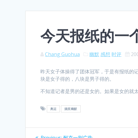
今天报纸的一
Chang Guohua
幽默
感想
时评
20
昨天女子体操得了团体冠军，于是有报纸的
块是女子得的，八块是男子得的。
不知道记者是男的还是女的。如果是女的就
奥运
搞笑幽默
Post
Previous
Previous:
耐克一则广告