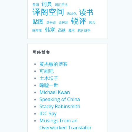
词典
美国
词汇用法
译阁空间
读书
语法化
锐评
贴图
身份证
金钟泠
阅兵
韩寒
高铁
陈年希
魔术
鸦片战争
网络博客
黄杰敏的博客
可能吧
土木坛子
唏嘘一世
Michael Kwan
Speaking of China
Stacey Robinsmith
IDC Spy
Musings from an
Overworked Translator