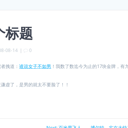
个标题
08-08-14
|
0
记者拽道：
谁说女子不如男
！我数了数迄今为止的17块金牌，有
太谦虚了，是男的就太不要脸了！！
Next
Next:
百米男飞人——博尔特，实在太快