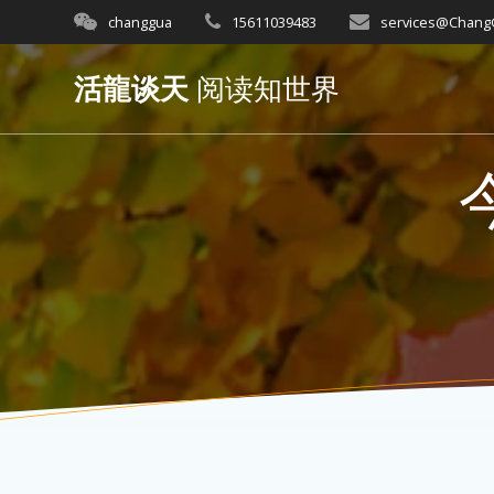
Skip
changgua
15611039483
services@Chan
to
content
活龍谈天
阅读知世界