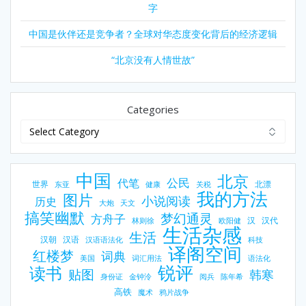
字
中国是伙伴还是竞争者？全球对华态度变化背后的经济逻辑
“北京没有人情世故”
Categories
中国
北京
公民
代笔
世界
北漂
东亚
健康
关税
我的方法
图片
小说阅读
历史
大炮
天文
搞笑幽默
梦幻通灵
方舟子
汉
汉代
林则徐
欧阳健
生活杂感
生活
汉朝
汉语
汉语语法化
科技
译阁空间
红楼梦
词典
美国
词汇用法
语法化
锐评
读书
贴图
韩寒
身份证
金钟泠
阅兵
陈年希
高铁
魔术
鸦片战争