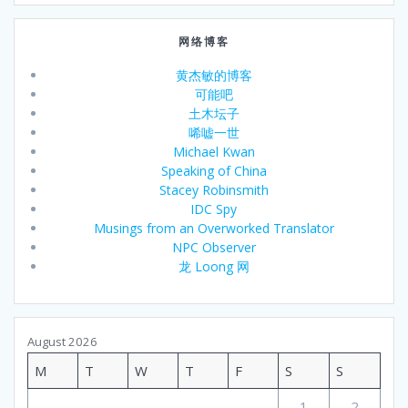
网络博客
黄杰敏的博客
可能吧
土木坛子
唏嘘一世
Michael Kwan
Speaking of China
Stacey Robinsmith
IDC Spy
Musings from an Overworked Translator
NPC Observer
龙 Loong 网
August 2026
M
T
W
T
F
S
S
1
2