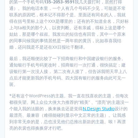
的第一个手机号码
135-2053-9591
我几天拨打时，居然打得
通）。我的电话本里，一个人有几个号码不少见，可能是不常
联系的原因吧，根本记不得那个是。里面还有同名的人，我就
得在括号里标上这个XXX是哪里的；还有的不知道全名，只好标
上与ta相关的那个人，以资判断。还有亲戚，得标上这是哪个
姑姑，那是哪个叔叔。我发出的短信也有回音，其中一个原来
的同事问候我的事情居然是一两年前的黄历，比如恭喜我结
婚，还问我是不是还在XX日报社干翻译。
最后，我还顺便比较了一下招商银行和中国建设银行的服务。
通知银行手机号码更改时，招商银行一次打通，很快搞定；建
设银行第一次没人接， 第二次有人接了，但告诉我明天早上八
点后才能更新我的手机号码。四大国有银行的服务由此可见一
斑。
*还有这个WordPress的主题。我一直在找喜欢的主题，但每次
都很失望。网上众位大侠大力推荐的“精美” 、“漂亮”的主题没一
个能入我的法眼的，换来换去还是觉得
N.Design Studio
设计的
最漂亮、最兼容（难得能碰到显示中文正常的主题）。让我感
到非常无奈的是，总也没见他们总推出新款的主题。唉！再漂
亮的衣裳也得换换穿才行吧。