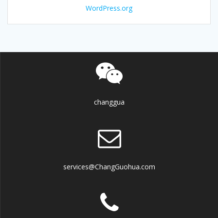
WordPress.org
changgua
services@ChangGuohua.com