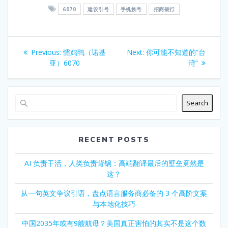
6070
建设引号
手机换号
招商银行
Post
Previous
Next
Previous:
懦鸡鸭（诺基
Next:
你可能不知道的“台
navigation
post:
post:
亚）6070
湾”
Search
RECENT POSTS
AI 负责干活，人类负责背锅：高端翻译最后的壁垒竟然是
这？
从一句英文争议引语，盘点语言服务商必备的 3 个高阶文案
与本地化技巧
中国2035年或有9艘航母？美国真正害怕的其实不是这个数