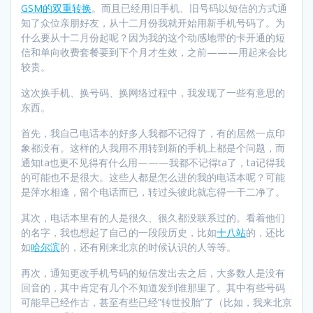
GSM的双重转换
。而且已经用旧手机、旧号码以短信的方式通
知了众位亲朋好友，从十二月份我就开始用新手机号码了。为
什么要从十二月份起呢？因为我的这个动感地带的卡开通的短
信和单向收费套餐要到下个月才生效，之前———用起来会比
较贵。
这次换手机、换号码、换网络过程中，我发现了一些有意思的
东西。
首先，我自己电话本的好多人我都不记得了，有的居然一点印
象都没有。这样的人我用不用转到新的手机上都是个问题，而
通知ta也更不见得有什么用———我都不记得ta了，ta记得我
的可能也不是很大。这些人都是怎么进的我的电话本呢？可能
是萍水相逢，留个电话而已，转过头彼此就忘得一干二净了。
其次，电话本里有的人是很久、很久都没联系过的。看着他们
的名字，我也想起了自己的一段段历史，比如
十八站
的，还比
如
哈尔滨
的，还有刚来北京的时候认识的人等等。
再次，通知更改手机号码的短信发出去之后，大多数人是没有
回音的，其中肯定有几个不知道发到谁那里了。其中有些号码
可能早已经作古，甚至有些已经”转世投胎”了（比如，我来北京