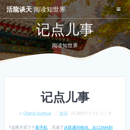
Skip
活龍谈天
阅读知世界
to
content
记点儿事
阅读知世界
记点儿事
Chang Guohua
生活
2007-11-12
|
0
*这两天买了个
新手机
，完成了
从联通到移动、从CDMA到