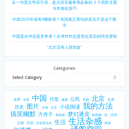
从一句英文争议引语，盘点语言服务商必备的 3 个高阶文案
与本地化技巧
中国2035年或有9艘航母？美国真正害怕的其实不是这个数
字
中国是伙伴还是竞争者？全球对华态度变化背后的经济逻辑
“北京没有人情世故”
Categories
中国
北京
公民
代笔
世界
北漂
东亚
健康
关税
我的方法
图片
小说阅读
历史
大炮
天文
搞笑幽默
梦幻通灵
方舟子
汉
汉代
林则徐
欧阳健
生活杂感
生活
汉朝
汉语
汉语语法化
科技
译阁空间