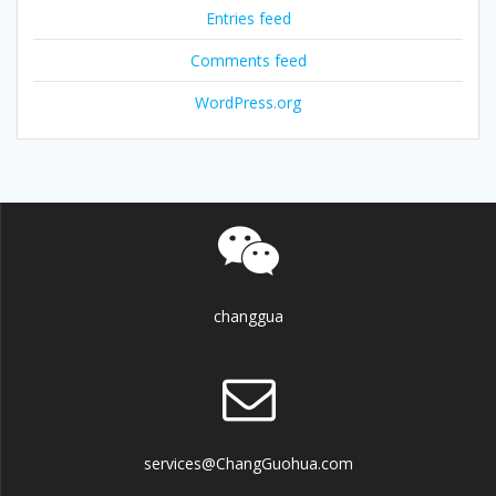
Entries feed
Comments feed
WordPress.org
changgua
services@ChangGuohua.com