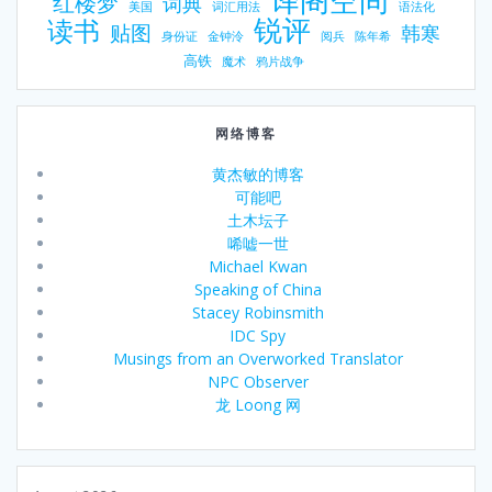
红楼梦
词典
美国
词汇用法
语法化
锐评
读书
贴图
韩寒
身份证
金钟泠
阅兵
陈年希
高铁
魔术
鸦片战争
网络博客
黄杰敏的博客
可能吧
土木坛子
唏嘘一世
Michael Kwan
Speaking of China
Stacey Robinsmith
IDC Spy
Musings from an Overworked Translator
NPC Observer
龙 Loong 网