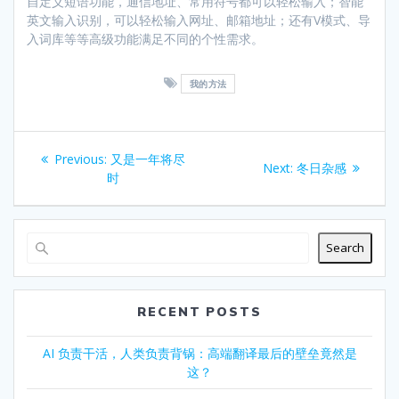
自定义短语功能，通信地址、常用符号都可以轻松输入；智能
英文输入识别，可以轻松输入网址、邮箱地址；还有V模式、导
入词库等等高级功能满足不同的个性需求。
我的方法
Post
Previous
Previous:
又是一年将尽
Next
Next:
冬日杂感
navigation
post:
时
post:
Search
RECENT POSTS
AI 负责干活，人类负责背锅：高端翻译最后的壁垒竟然是
这？