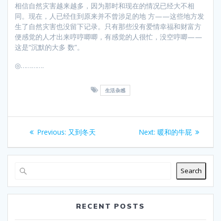
相信自然灾害越来越多，因为那时和现在的情况已经大不相
同。现在，人已经住到原来并不曾涉足的地 方——这些地方发
生了自然灾害也没留下记录。只有那些没有爱情幸福和财富方
便感觉的人才出来哼哼唧唧，有感觉的人很忙，没空哼唧——
这是“沉默的大多 数”。
◎………….
生活杂感
Post
Previous
Next
Previous:
又到冬天
Next:
暖和的牛屁
navigation
post:
post:
Search
RECENT POSTS