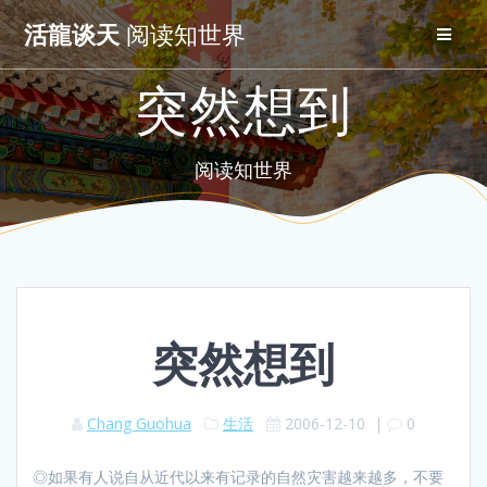
Skip
活龍谈天
阅读知世界
to
content
突然想到
阅读知世界
突然想到
Chang Guohua
生活
2006-12-10
|
0
◎如果有人说自从近代以来有记录的自然灾害越来越多，不要