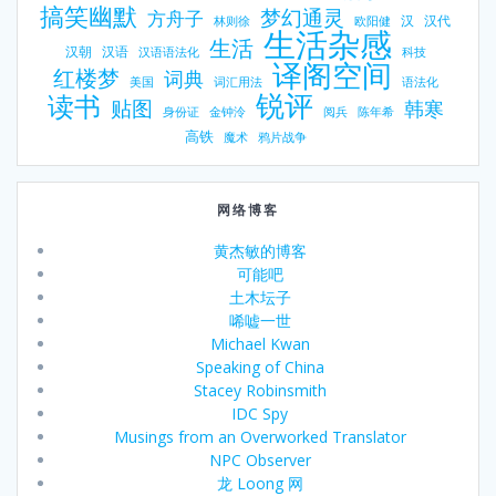
搞笑幽默
梦幻通灵
方舟子
汉
汉代
林则徐
欧阳健
生活杂感
生活
汉朝
汉语
汉语语法化
科技
译阁空间
红楼梦
词典
美国
词汇用法
语法化
锐评
读书
贴图
韩寒
身份证
金钟泠
阅兵
陈年希
高铁
魔术
鸦片战争
网络博客
黄杰敏的博客
可能吧
土木坛子
唏嘘一世
Michael Kwan
Speaking of China
Stacey Robinsmith
IDC Spy
Musings from an Overworked Translator
NPC Observer
龙 Loong 网