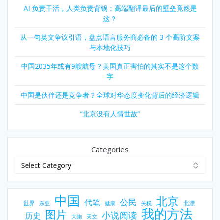
AI 负责干活，人类负责背锅：高端翻译最后的壁垒竟然是
这？
从一句英文争议引语，盘点语言服务商必备的 3 个高阶文案
与本地化技巧
中国2035年或有9艘航母？美国真正害怕的其实不是这个数
字
中国是伙伴还是竞争者？全球对华态度变化背后的经济逻辑
“北京没有人情世故”
Categories
中国
北京
公民
代笔
世界
北漂
东亚
健康
关税
我的方法
图片
小说阅读
历史
大炮
天文