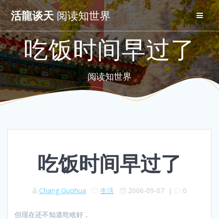
Skip
活龍谈天
阅读知世界
to
content
吃饭时间早过了
阅读知世界
吃饭时间早过了
Chang Guohua
生活
2006-09-07
|
0
但现在还不知道吃啥好，