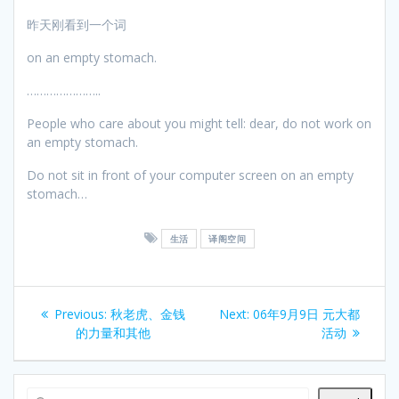
昨天刚看到一个词
on an empty stomach.
…………………..
People who care about you might tell: dear, do not work on
an empty stomach.
Do not sit in front of your computer screen on an empty
stomach…
生活
译阁空间
Post
Previous
Next
Previous:
秋老虎、金钱
Next:
06年9月9日 元大都
navigation
post:
post:
的力量和其他
活动