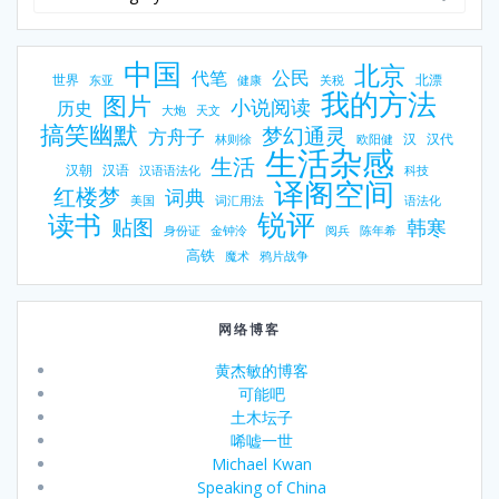
中国
北京
公民
代笔
世界
北漂
东亚
健康
关税
我的方法
图片
小说阅读
历史
大炮
天文
搞笑幽默
梦幻通灵
方舟子
汉
汉代
林则徐
欧阳健
生活杂感
生活
汉朝
汉语
汉语语法化
科技
译阁空间
红楼梦
词典
美国
词汇用法
语法化
锐评
读书
贴图
韩寒
身份证
金钟泠
阅兵
陈年希
高铁
魔术
鸦片战争
网络博客
黄杰敏的博客
可能吧
土木坛子
唏嘘一世
Michael Kwan
Speaking of China