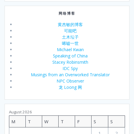
网络博客
黄杰敏的博客
可能吧
土木坛子
唏嘘一世
Michael Kwan
Speaking of China
Stacey Robinsmith
IDC Spy
Musings from an Overworked Translator
NPC Observer
龙 Loong 网
August 2026
M
T
W
T
F
S
S
1
2