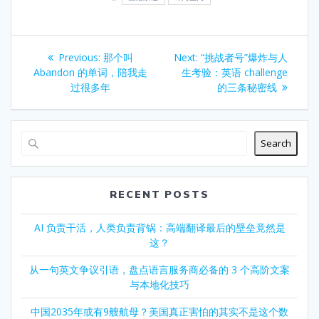
Post
Previous
Next
Previous:
那个叫
Next:
“挑战者号”爆炸与人
navigation
post:
post:
Abandon 的单词，陪我走
生考验：英语 challenge
过很多年
的三条秘密线
Search
RECENT POSTS
AI 负责干活，人类负责背锅：高端翻译最后的壁垒竟然是
这？
从一句英文争议引语，盘点语言服务商必备的 3 个高阶文案
与本地化技巧
中国2035年或有9艘航母？美国真正害怕的其实不是这个数