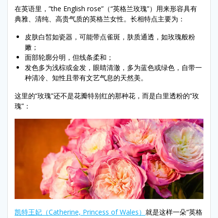
在英语里，”the English rose”（“英格兰玫瑰”）用来形容具有
典雅、清纯、高贵气质的英格兰女性。长相特点主要为：
皮肤白皙如瓷器，可能带点雀斑，肤质通透，如玫瑰般粉
嫩；
面部轮廓分明，但线条柔和；
发色多为浅棕或金发，眼睛清澈，多为蓝色或绿色，自带一
种清冷、知性且带有文艺气息的天然美。
这里的“玫瑰”还不是花瓣特别红的那种花，而是白里透粉的“玫
瑰”：
凯特王妃（Catherine, Princess of Wales）
就是这样一朵“英格