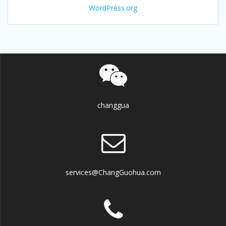
WordPress.org
changgua
services@ChangGuohua.com