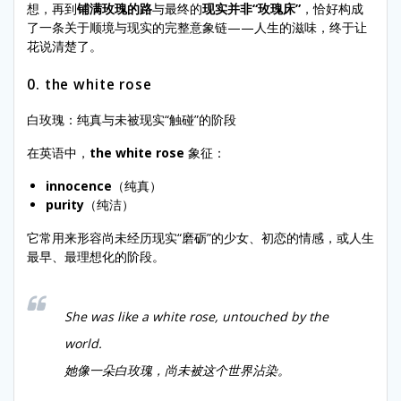
想，再到
铺满玫瑰的路
与最终的
现实并非“
玫瑰床
”
，恰好构成
了一条关于顺境与现实的完整意象链——人生的滋味，终于让
花说清楚了。
0. the white rose
白玫瑰：纯真与未被现实“触碰”的阶段
在英语中，
the white rose
象征：
innocence
（纯真）
purity
（纯洁）
它常用来形容尚未经历现实“磨砺”的少女、初恋的情感，或人生
最早、最理想化的阶段。
She was like a white rose, untouched by the
world.
她像一朵白玫瑰，尚未被这个世界沾染。