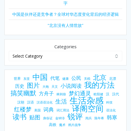
字
中国是伙伴还是竞争者？全球对华态度变化背后的经济逻辑
“北京没有人情世故”
Categories
中国
北京
公民
代笔
世界
北漂
东亚
健康
关税
我的方法
图片
小说阅读
历史
大炮
天文
搞笑幽默
梦幻通灵
方舟子
汉
汉代
林则徐
欧阳健
生活杂感
生活
汉朝
汉语
汉语语法化
科技
译阁空间
红楼梦
词典
美国
词汇用法
语法化
锐评
读书
贴图
韩寒
身份证
金钟泠
阅兵
陈年希
高铁
魔术
鸦片战争