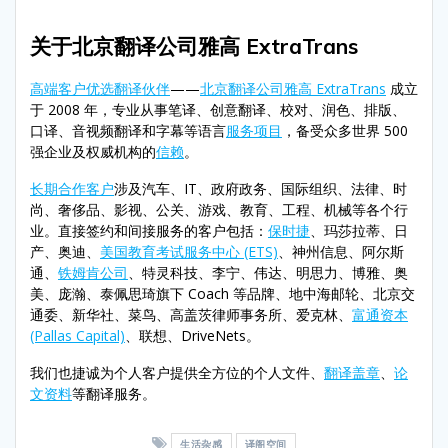
关于北京翻译公司雅高 ExtraTrans
高端客户优选翻译伙伴
——
北京翻译公司雅高 ExtraTrans
成立
于 2008 年，专业从事笔译、创意翻译、校对、润色、排版、
口译、音视频翻译和字幕等语言
服务项目
，备受众多世界 500
强企业及权威机构的
信赖
。
长期合作客户
涉及汽车、IT、政府政务、国际组织、法律、时
尚、奢侈品、影视、公关、游戏、教育、工程、机械等各个行
业。直接签约和间接服务的客户包括：
保时捷
、玛莎拉蒂、日
产、奥迪、
美国教育考试服务中心 (ETS)
、神州信息、阿尔斯
通、
铁姆肯公司
、特灵科技、李宁、伟达、明思力、博雅、奥
美、庞瀚、泰佩思琦旗下 Coach 等品牌、地中海邮轮、北京交
通委、新华社、菜鸟、高盖茨律师事务所、爱克林、
富通资本
(Pallas Capital)
、联想、DriveNets。
我们也捷诚为个人客户提供全方位的个人文件、
翻译盖章
、
论
文资料
等翻译服务。
生活杂感
译阁空间