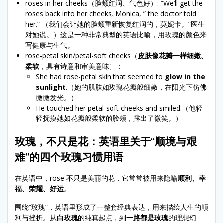
roses in her cheeks（脸颊红润、气色好）: “We’ll get the
roses back into her cheeks, Monica, ” the doctor told
her.“ （我们会让她的脸颊重新恢复红润的，莫妮卡。”医生
对她说。）这是一种非常典型的英语比喻，用玫瑰的颜色来
写健康与生气。
rose-petal skin/petal-soft cheeks（
皮肤像花瓣一样细嫩、
柔软
，具有诗意和审美意味）：
She had rose-petal skin that seemed to
glow in the
sunlight
.（她的肌肤如玫瑰花瓣般细嫩，在阳光下仿佛
微微发光。）
He touched her petal-soft cheeks and smiled.（他轻
轻抚摸她如花瓣般柔软的脸颊，露出了微笑。）
玫瑰，不只是花：英语里关于“顺境与艰
难”的四个玫瑰习惯用语
在英语中，rose 不只是美丽的花，它常常被用来隐喻
顺利、幸
福、荣耀、好运
。
围绕“玫瑰”，英语里形成了一整套经典表达，用来描绘人生的顺
利与挫折。从
白玫瑰
的纯真起点，到
一路都是玫瑰
的理想幻