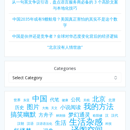
从一句英文争议引语，盘点语言服务商必备的 3 个高阶文案
与本地化技巧
中国2035年或有9艘航母？美国真正害怕的其实不是这个数
字
中国是伙伴还是竞争者？全球对华态度变化背后的经济逻辑
“北京没有人情世故”
Categories
中国
北京
公民
代笔
世界
北漂
东亚
健康
关税
我的方法
图片
小说阅读
历史
大炮
天文
搞笑幽默
梦幻通灵
方舟子
汉
汉代
林则徐
欧阳健
生活杂感
生活
汉朝
汉语
汉语语法化
科技
译阁空间