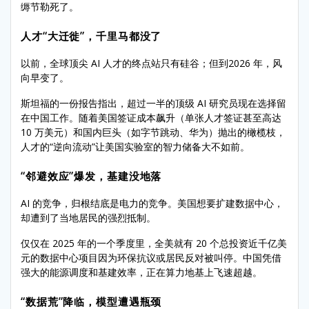
缛节勒死了。
人才“大迁徙”，千里马都没了
以前，全球顶尖 AI 人才的终点站只有硅谷；但到2026 年，风
向早变了。
斯坦福的一份报告指出，超过一半的顶级 AI 研究员现在选择留
在中国工作。随着美国签证成本飙升（单张人才签证甚至高达
10 万美元）和国内巨头（如字节跳动、华为）抛出的橄榄枝，
人才的“逆向流动”让美国实验室的智力储备大不如前。
“邻避效应”爆发，基建没地落
AI 的竞争，归根结底是电力的竞争。美国想要扩建数据中心，
却遭到了当地居民的强烈抵制。
仅仅在 2025 年的一个季度里，全美就有 20 个总投资近千亿美
元的数据中心项目因为环保抗议或居民反对被叫停。中国凭借
强大的能源调度和基建效率，正在算力地基上飞速超越。
“数据荒”降临，模型遭遇瓶颈