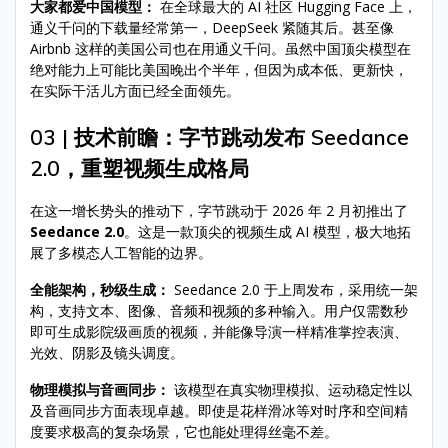
大家都爱中国模型：
在全球最大的 AI 社区 Hugging Face 上，
通义千问的下载量经常第一，DeepSeek 紧随其后。甚至像
Airbnb 这样的美国公司也在用通义千问。虽然中国顶尖模型在
绝对能力上可能比美国晚出个半年，但因为成本低、更新快，
在实际干活儿方面已经全面领先。
03 | 技术前瞻：字节跳动发布 Seedance
2.0，重塑视频生成格局
在这一增长势头的推动下，字节跳动于 2026 年 2 月初推出了
Seedance 2.0
。这是一款顶尖的视频生成 AI 模型，极大地拓
展了多模态人工智能的边界。
全能架构，秒级生成：
Seedance 2.0 于上周发布，采用统一架
构，支持文本、图像、音频和视频的多种输入。用户仅需数秒
即可生成影院级画质的视频，并能像导演一样精准掌控表演、
光效、阴影及镜头调度。
物理模拟与音画同步：
该模型在真实物理模拟、运动稳定性以
及音画同步方面表现卓越。即使是花样滑冰等对时序和空间精
度要求极高的复杂场景，它也能处理得丝毫不差。