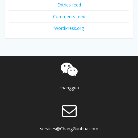
Entries feed
Comments feed
WordPress.org
changgua
services@ChangGuohua.com