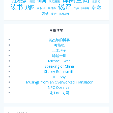
红楼梦
词典
美国
词汇用法
语法化
锐评
读书
贴图
韩寒
身份证
金钟泠
阅兵
陈年希
高铁
魔术
鸦片战争
网络博客
黄杰敏的博客
可能吧
土木坛子
唏嘘一世
Michael Kwan
Speaking of China
Stacey Robinsmith
IDC Spy
Musings from an Overworked Translator
NPC Observer
龙 Loong 网