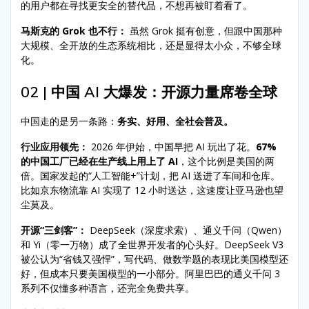
的用户都在寻找更安全的替代品，不想再被盯着看了。
马斯克的 Grok 也不行：
虽然 Grok 挺有创意，但跟中国那种
大规模、全开放的生态系统相比，还是显得太小众，不够全球
化。
02 | 中国 AI 大爆发：开源力量席卷全球
中国走的是另一条路：
务实、好用、全社会普及。
行业应用领先：
2026 年伊始，中国早把 AI 玩出了花。
67%
的中国工厂已经在生产线上用上了 AI
，这个比例是美国的两
倍。国家发起的“人工智能+”计划，把 AI 送进了车间和仓库。
比如京东物流靠 AI 实现了 12 小时送达，这速度让亚马逊也望
尘莫及。
开源“三剑客”：
DeepSeek（深度求索）、通义千问（Qwen）
和 Yi（零一万物）成了全世界开发者的心头好。DeepSeek V3
被公认为“省钱又强悍”，写代码、做数学题的表现比美国模型还
好，但成本只要美国模型的一小部分。阿里巴巴的通义千问 3
系列不仅懂多种语言，还完全免费共享。