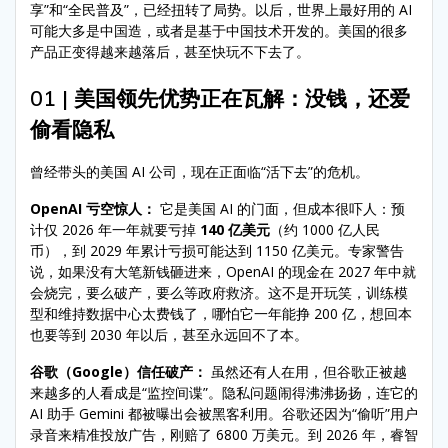
享”和“全民普及”，已经扭转了局势。以后，世界上最好用的 AI
可能大多是中国造，或者是基于中国技术开发的。美国的很多
产品正变得越来越落后，甚至快玩不下去了。
01 | 美国领先优势正在瓦解：没钱，还爱
偷看隐私
曾经带头的美国 AI 公司，现在正面临“活下去”的危机。
OpenAI 亏空惊人：
它是美国 AI 的门面，但成本很吓人：预
计仅 2026 年一年就要亏掉
140 亿美元
（约 1000 亿人民
币），到 2029 年累计亏损可能达到 1150 亿美元。专家警告
说，如果没有大笔新钱砸进来，OpenAI 的现金在 2027 年中就
会烧完，要么破产，要么等政府救济。这不是开玩笑，训练模
型和维持数据中心太费钱了，哪怕它一年能挣 200 亿，想回本
也要等到 2030 年以后，甚至永远回不了本。
谷歌（Google）信任破产：
虽然还有人在用，但谷歌正被越
来越多的人看成是“监控间谍”。隐私问题闹得沸沸扬扬，连它的
AI 助手 Gemini 都被曝出会被黑客利用。谷歌还因为“偷听”用户
录音来精准投放广告，刚赔了 6800 万美元。到 2026 年，睿智