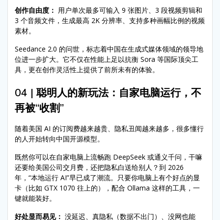
创作自由度：
用户单次最多可输入 9 张图片、3 段视频剪辑和
3 个音频文件，生成最高 2K 分辨率、支持多种画幅比例的视频
素材。
Seedance 2.0 的问世，标志着中国在生成式媒体领域的领导地
位进一步扩大。它不仅在性能上足以抗衡 Sora 等国际顶尖工
具，更在创作灵活性上提供了前所未有的体验。
04 | 聪明人的新玩法：自家电脑运行，不
再被“收割”
随着美国 AI 的订阅费越来越贵、隐私丑闻越来越多，很多懂行
的人开始转向中国开源模型。
既然你可以在自家电脑上流畅跑 DeepSeek 或通义千问，干嘛
还要给美国公司交月费，还把隐私白送给别人？到 2026
年，“本地运行 AI”早已成了潮流。只要你电脑上有个好点的显
卡（比如 GTX 1070 往上的），配合 Ollama 这样的工具，一
键就能装好。
好处显而易见：
没延迟、真隐私（数据不出门）、没网也能