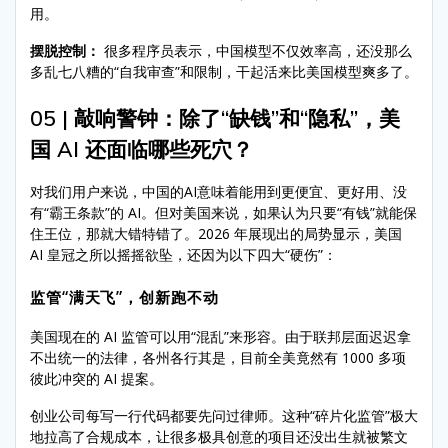
用。
摆脱控制：
很多程序员表示，中国模型不仅效率高，还没那么
多乱七八糟的“自我审查”和限制，干起活来比美国模型爽多了。
05 | 敲响警钟：除了“缺钱”和“隐私”，美
国 AI 还面临哪些死穴？
对我们用户来说，中国的AI意味着能用到更便宜、更好用、没
有“霸王条款”的 AI。但对美国来说，如果认为只要“有钱”就能保
住王位，那就大错特错了。2026 年展现出的局势显示，美国
AI 皇冠之所以摇摇欲坠，还因为以下四大“硬伤”：
监管“满天飞”，创新跑不动
美国现在的 AI 监管可以用“混乱”来形容。由于联邦层面迟迟拿
不出统一的法律，各州各行其是，目前全美竟然有 1000 多项
彼此冲突的 AI 提案。
创业公司每写一行代码都要先问过律师。这种“碎片化监管”极大
地拉高了合规成本，让很多极具创意的项目还没出生就被繁文