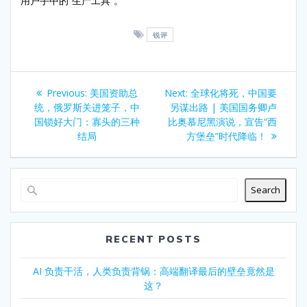
用户手中的“生产工具”。
锐评
Post
Previous
Next
Previous:
美国资助总
Next:
全球化将死，中国要
navigation
post:
post:
统，俄罗斯关进笼子，中
另谋出路 | 美国国务卿卢
国锁好大门：寡头的三种
比奥慕尼黑演说，宣告“西
结局
方堡垒”时代降临！
Search
RECENT POSTS
AI 负责干活，人类负责背锅：高端翻译最后的壁垒竟然是
这？