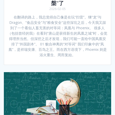
槃”了
2026-02-05
在翻译的路上，我总觉得自己像是在玩“扫雷”。继“龙”与
Dragon、“食品安全”与“粮食安全”这些深坑之后，今天我又踩
到了一个看似人畜无害的对等词：凤凰与 Phoenix。 很多人
（包括曾经的我）在看到“唐山是获得新生的凤凰之城”时，会觉
得理所当然。但深挖之后才发现，我们可能一直给中国凤凰安
排了“外国剧本”。 01 貌合神离的“对等词” 我们印象中的“凤
凰”，是祥瑞安康、百鸟之王。而在西方语境下，Phoenix 则是
浴火重生、周而复始。