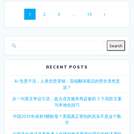
Posts
Page
Page
Page
Page
1
2
3
…
10
navigation
Search
RECENT POSTS
AI 负责干活，人类负责背锅：高端翻译最后的壁垒竟然是
这？
从一句英文争议引语，盘点语言服务商必备的 3 个高阶文案
与本地化技巧
中国2035年或有9艘航母？美国真正害怕的其实不是这个数
字
中国是伙伴还是竞争者？全球对华态度变化背后的经济逻辑