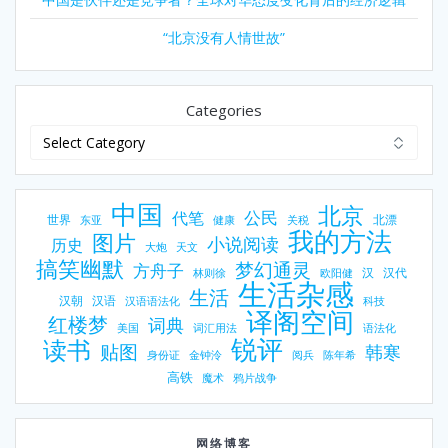
“北京没有人情世故”
Categories
中国
北京
公民
代笔
世界
北漂
东亚
健康
关税
我的方法
图片
小说阅读
历史
大炮
天文
搞笑幽默
梦幻通灵
方舟子
汉
汉代
林则徐
欧阳健
生活杂感
生活
汉朝
汉语
汉语语法化
科技
译阁空间
红楼梦
词典
美国
词汇用法
语法化
锐评
读书
贴图
韩寒
身份证
金钟泠
阅兵
陈年希
高铁
魔术
鸦片战争
网络博客