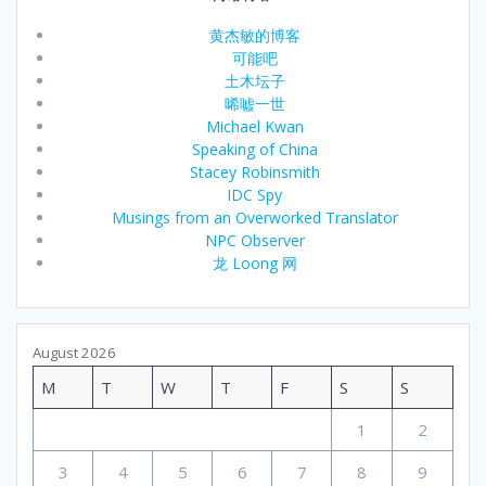
黄杰敏的博客
可能吧
土木坛子
唏嘘一世
Michael Kwan
Speaking of China
Stacey Robinsmith
IDC Spy
Musings from an Overworked Translator
NPC Observer
龙 Loong 网
August 2026
M
T
W
T
F
S
S
1
2
3
4
5
6
7
8
9