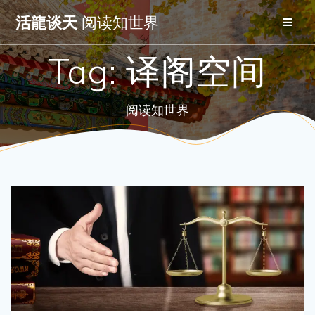
Skip
活龍谈天
阅读知世界
to
content
Tag:
译阁空间
阅读知世界