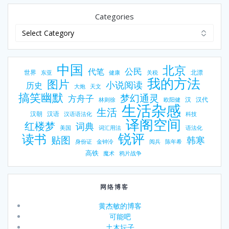
Categories
中国
北京
公民
代笔
世界
北漂
东亚
健康
关税
我的方法
图片
小说阅读
历史
大炮
天文
搞笑幽默
梦幻通灵
方舟子
汉
汉代
林则徐
欧阳健
生活杂感
生活
汉朝
汉语
汉语语法化
科技
译阁空间
红楼梦
词典
美国
词汇用法
语法化
锐评
读书
贴图
韩寒
身份证
金钟泠
阅兵
陈年希
高铁
魔术
鸦片战争
网络博客
黄杰敏的博客
可能吧
土木坛子