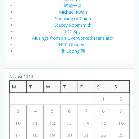
唏嘘一世
Michael Kwan
Speaking of China
Stacey Robinsmith
IDC Spy
Musings from an Overworked Translator
NPC Observer
龙 Loong 网
August 2026
M
T
W
T
F
S
S
1
2
3
4
5
6
7
8
9
10
11
12
13
14
15
16
17
18
19
20
21
22
23