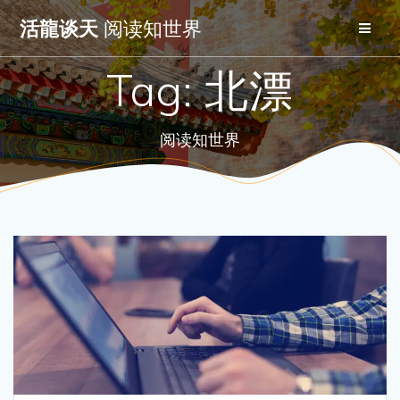
Skip
活龍谈天
阅读知世界
to
content
Tag:
北漂
阅读知世界