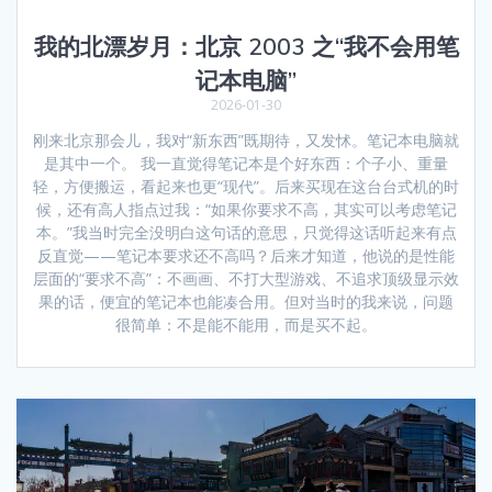
我的北漂岁月：北京 2003 之“我不会用笔
记本电脑”
2026-01-30
刚来北京那会儿，我对“新东西”既期待，又发怵。笔记本电脑就
是其中一个。 我一直觉得笔记本是个好东西：个子小、重量
轻，方便搬运，看起来也更“现代”。后来买现在这台台式机的时
候，还有高人指点过我：“如果你要求不高，其实可以考虑笔记
本。”我当时完全没明白这句话的意思，只觉得这话听起来有点
反直觉——笔记本要求还不高吗？后来才知道，他说的是性能
层面的“要求不高”：不画画、不打大型游戏、不追求顶级显示效
果的话，便宜的笔记本也能凑合用。但对当时的我来说，问题
很简单：不是能不能用，而是买不起。