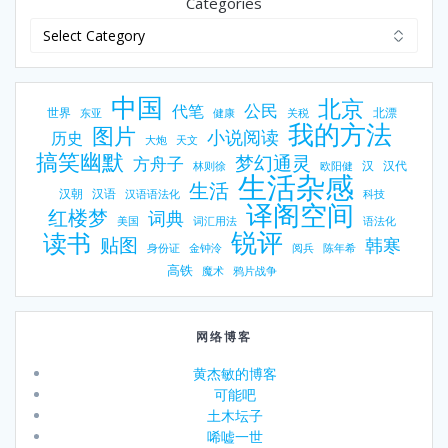
Categories
中国
北京
公民
代笔
世界
北漂
东亚
健康
关税
我的方法
图片
小说阅读
历史
大炮
天文
搞笑幽默
梦幻通灵
方舟子
汉
汉代
林则徐
欧阳健
生活杂感
生活
汉朝
汉语
汉语语法化
科技
译阁空间
红楼梦
词典
美国
词汇用法
语法化
锐评
读书
贴图
韩寒
身份证
金钟泠
阅兵
陈年希
高铁
魔术
鸦片战争
网络博客
黄杰敏的博客
可能吧
土木坛子
唏嘘一世