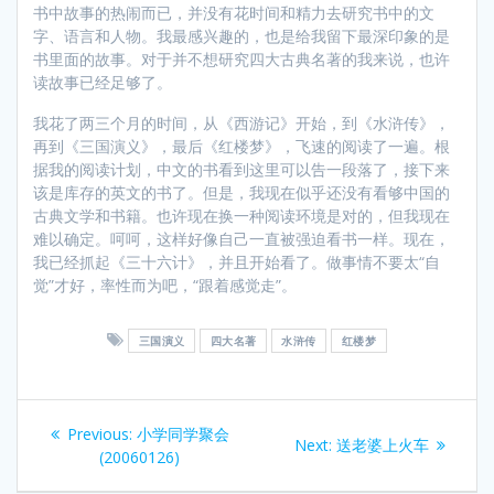
书中故事的热闹而已，并没有花时间和精力去研究书中的文
字、语言和人物。我最感兴趣的，也是给我留下最深印象的是
书里面的故事。对于并不想研究四大古典名著的我来说，也许
读故事已经足够了。
我花了两三个月的时间，从《西游记》开始，到《水浒传》，
再到《三国演义》，最后《红楼梦》，飞速的阅读了一遍。根
据我的阅读计划，中文的书看到这里可以告一段落了，接下来
该是库存的英文的书了。但是，我现在似乎还没有看够中国的
古典文学和书籍。也许现在换一种阅读环境是对的，但我现在
难以确定。呵呵，这样好像自己一直被强迫看书一样。现在，
我已经抓起《三十六计》，并且开始看了。做事情不要太“自
觉”才好，率性而为吧，“跟着感觉走”。
三国演义
四大名著
水浒传
红楼梦
Post
Previous
Previous:
小学同学聚会
Next
Next:
送老婆上火车
navigation
post:
(20060126)
post: