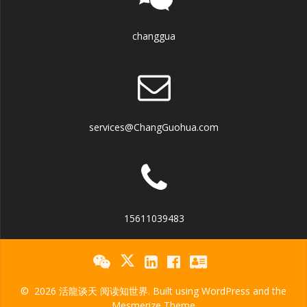
changgua
services@ChangGuohua.com
15611039483
© 2026 活龍谈天 阅读知世界. Built using WordPress and the
Mesmerize Theme