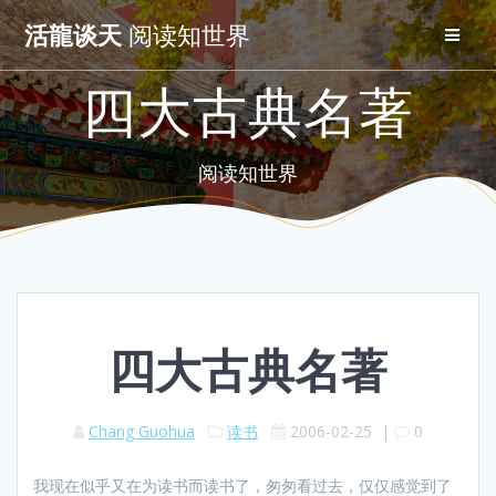
Skip
活龍谈天
阅读知世界
to
content
四大古典名著
阅读知世界
四大古典名著
Chang Guohua
读书
2006-02-25
|
0
我现在似乎又在为读书而读书了，匆匆看过去，仅仅感觉到了