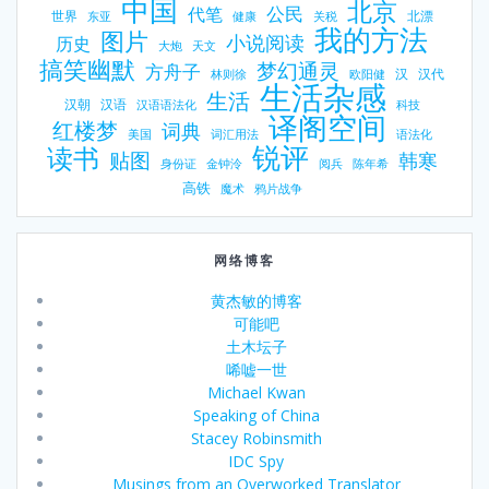
中国
北京
公民
代笔
世界
北漂
东亚
健康
关税
我的方法
图片
小说阅读
历史
大炮
天文
搞笑幽默
梦幻通灵
方舟子
汉
汉代
林则徐
欧阳健
生活杂感
生活
汉朝
汉语
汉语语法化
科技
译阁空间
红楼梦
词典
美国
词汇用法
语法化
锐评
读书
贴图
韩寒
身份证
金钟泠
阅兵
陈年希
高铁
魔术
鸦片战争
网络博客
黄杰敏的博客
可能吧
土木坛子
唏嘘一世
Michael Kwan
Speaking of China
Stacey Robinsmith
IDC Spy
Musings from an Overworked Translator