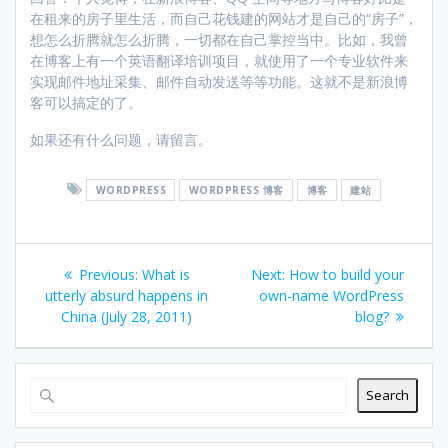
在租来的房子里生活，而自己花钱建的网站才是自己的“房子”，
想怎么折腾就怎么折腾，一切都在自己掌控当中。比如，我曾
在博客上有一个英语翻译培训项目，就使用了一个专业软件来
实现邮件地址采集、邮件自动发送等等功能。这就不是新浪博
客可以搞定的了。
如果还有什么问题，请留言。
WORDPRESS
WORDPRESS 博客
博客
建站
Post
Previous
Next
Previous:
What is
Next:
How to build your
navigation
post:
post:
utterly absurd happens in
own-name WordPress
China (July 28, 2011)
blog?
Search