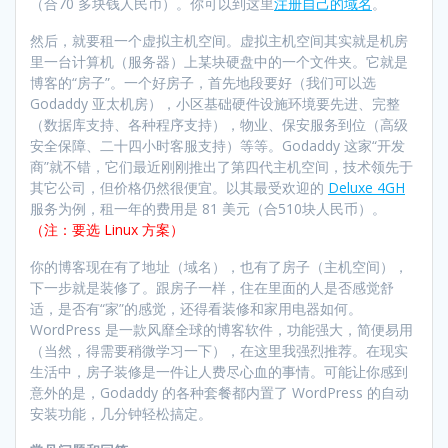
（合70 多块钱人民币）。你可以到这里
注册自己的域名
。
然后，就要租一个虚拟主机空间。虚拟主机空间其实就是机房
里一台计算机（服务器）上某块硬盘中的一个文件夹。它就是
博客的“房子”。一个好房子，首先地段要好（我们可以选
Godaddy 亚太机房），小区基础硬件设施环境要先进、完整
（数据库支持、各种程序支持），物业、保安服务到位（高级
安全保障、二十四小时客服支持）等等。Godaddy 这家“开发
商”就不错，它们最近刚刚推出了第四代主机空间，技术领先于
其它公司，但价格仍然很便宜。以其最受欢迎的
Deluxe 4GH
服务为例，租一年的费用是 81 美元（合510块人民币）。
（注：要选 Linux 方案）
你的博客现在有了地址（域名），也有了房子（主机空间），
下一步就是装修了。跟房子一样，住在里面的人是否感觉舒
适，是否有“家”的感觉，还得看装修和家用电器如何。
WordPress 是一款风靡全球的博客软件，功能强大，简便易用
（当然，得需要稍微学习一下），在这里我强烈推荐。在现实
生活中，房子装修是一件让人费尽心血的事情。可能让你感到
意外的是，Godaddy 的各种套餐都内置了 WordPress 的自动
安装功能，几分钟轻松搞定。