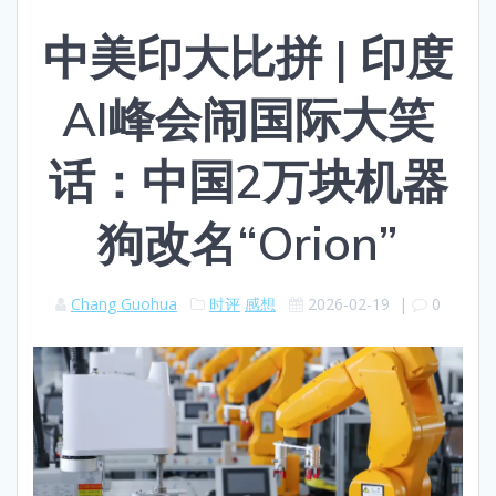
中美印大比拼 | 印度
AI峰会闹国际大笑
话：中国2万块机器
狗改名“Orion”
Chang Guohua
时评
感想
2026-02-19
|
0