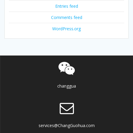
Entries feed
Comments feed
WordPress.org
changgua
services@ChangGuohua.com