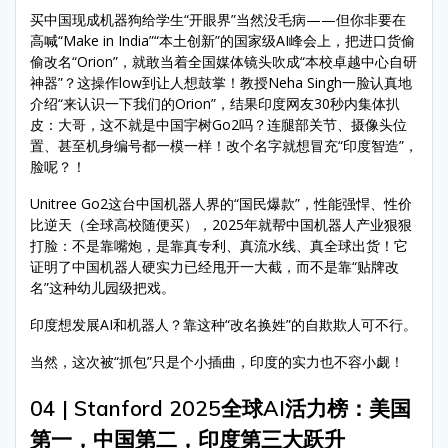
买中国现成机器狗给学生“开眼界”当然没毛病——但你非要在
高喊“Make in India”“本土创新”的国家级AI峰会上，把进口货偷
偷改名“Orion”，就敢当着全国媒体镜头吹成“本校卓越中心自研
神器”？这操作low到让人想鼓掌！教授Neha Singh一脸认真地
介绍“来认识一下我们的Orion”，结果印度网友30秒内集体扒
皮：大哥，这不就是中国宇树Go2吗？连腿部关节、摄像头位
置、甚至机身编号都一模一样！改个名字就想冒充“印度智造”，
脸呢？！
Unitree Go2这台中国机器人界的“国民爆款”，性能强悍、性价
比逆天（全球高校随便买），2025年就帮中国机器人产业狠狠
打脸：不是靠嘴炮，是靠真专利、真流水线、真全球出货！它
证明了中国机器人硬实力已经甩开一大截，而不是靠“贴牌改
名”这种幼儿园级把戏。
印度想发展AI和机器人？靠这种“改名换姓”的自欺欺人可不行。
当然，这次被“抓包”只是个小插曲，印度的实力也不容小觑！
04 | Stanford 2025全球AI活力榜：美国
第一，中国第二，印度第三大跃升