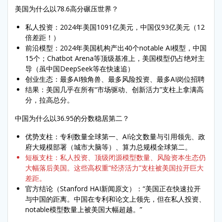
美国为什么以78.6高分碾压世界？
私人投资：2024年美国1091亿美元，中国仅93亿美元（12
倍差距！）
前沿模型：2024年美国机构产出40个notable AI模型，中国
15个；Chatbot Arena等顶级基准上，美国模型仍占绝对主
导（虽中国DeepSeek等在快速追）
创业生态：最多AI独角兽、最多风险投资、最多AI岗位招聘
结果：美国几乎在所有“市场驱动、创新活力”支柱上拿满高
分，拉高总分。
中国为什么以36.95的分数稳居第二？
优势支柱：专利数量全球第一、AI论文数量与引用领先、政
府大规模部署（城市大脑等）、算力总规模全球第二。
短板支柱：私人投资、顶级闭源模型数量、风险资本生态仍
大幅落后美国。这些高权重“经济活力”支柱被美国拉开巨大
差距。
官方结论（Stanford HAI新闻原文）：“美国正在快速拉开
与中国的距离。中国在专利和论文上领先，但在私人投资、
notable模型数量上被美国大幅超越。”