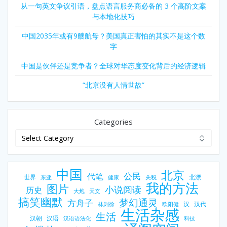
从一句英文争议引语，盘点语言服务商必备的 3 个高阶文案
与本地化技巧
中国2035年或有9艘航母？美国真正害怕的其实不是这个数
字
中国是伙伴还是竞争者？全球对华态度变化背后的经济逻辑
“北京没有人情世故”
Categories
中国
北京
公民
代笔
世界
北漂
东亚
健康
关税
我的方法
图片
小说阅读
历史
大炮
天文
搞笑幽默
梦幻通灵
方舟子
汉
汉代
林则徐
欧阳健
生活杂感
生活
汉朝
汉语
汉语语法化
科技