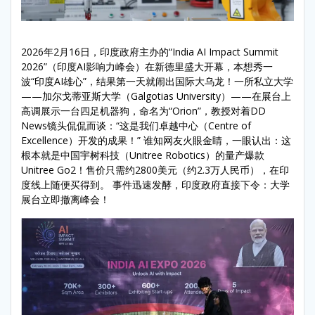
2026年2月16日，印度政府主办的“India AI Impact Summit
2026”（印度AI影响力峰会）在新德里盛大开幕，本想秀一
波“印度AI雄心”，结果第一天就闹出国际大乌龙！一所私立大学
——加尔戈蒂亚斯大学（Galgotias University）——在展台上
高调展示一台四足机器狗，命名为“Orion”，教授对着DD
News镜头侃侃而谈：“这是我们卓越中心（Centre of
Excellence）开发的成果！” 谁知网友火眼金睛，一眼认出：这
根本就是中国宇树科技（Unitree Robotics）的量产爆款
Unitree Go2！售价只需约2800美元（约2.3万人民币），在印
度线上随便买得到。 事件迅速发酵，印度政府直接下令：大学
展台立即撤离峰会！