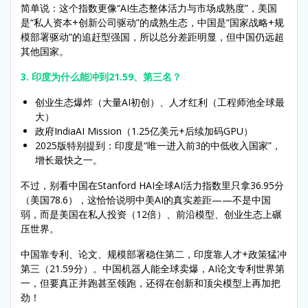
简单说：这个指数更像“AI生态整体活力与市场成熟度”，美国
是“私人资本+创新公司驱动”的成熟生态，中国是“国家战略+规
模部署驱动”的追赶型强国，所以总分差距明显，但中国仍远超
其他国家。
3. 印度为什么能冲到21.59、第三名？
创业生态爆炸（大量AI初创）、人才红利（工程师池全球最
大）
政府IndiaAI Mission（1.25亿美元+后续加码GPU）
2025版特别提到：印度是“唯一进入前3的中低收入国家”，
增长最快之一。
不过，别看中国在Stanford HAI全球AI活力指数里只拿36.95分
（美国78.6），这恰恰说明中美AI的真实差距——不是中国
弱，而是美国在私人投资（12倍）、前沿模型、创业生态上碾
压世界。
中国靠专利、论文、规模部署稳住第二，印度靠人才+政策猛冲
第三（21.59分）。中国机器人能全球卖爆，AI论文专利世界第
一，但要真正并跑甚至领跑，还得在创新和顶尖模型上再加把
劲！