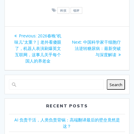
科技
锐评
Post
Previous
Previous:
2026春晚“机
navigation
post:
Next
味儿”太重？| 老外看傻眼
Next:
中国科学家干细胞疗
post:
了，机器人表演刷爆英文
法逆转糖尿病：最新突破
互联网，这事儿关乎每个
与深度解读
国人的养老金
Search
RECENT POSTS
AI 负责干活，人类负责背锅：高端翻译最后的壁垒竟然是
这？