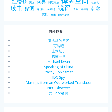
译阁空间
红楼梦
词典
美国
词汇用法
语法化
锐评
读书
贴图
韩寒
身份证
金钟泠
阅兵
陈年希
高铁
魔术
鸦片战争
网络博客
黄杰敏的博客
可能吧
土木坛子
唏嘘一世
Michael Kwan
Speaking of China
Stacey Robinsmith
IDC Spy
Musings from an Overworked Translator
NPC Observer
龙 Loong 网