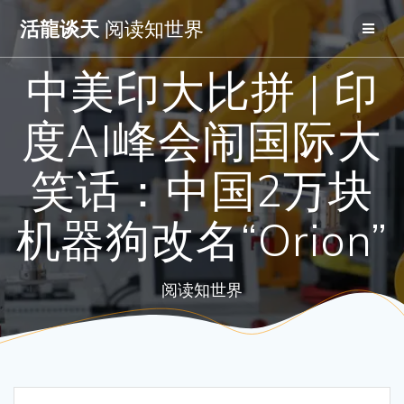
Skip
活龍谈天
阅读知世界
to
content
中美印大比拼 | 印
度AI峰会闹国际大
笑话：中国2万块
机器狗改名“Orion”
阅读知世界