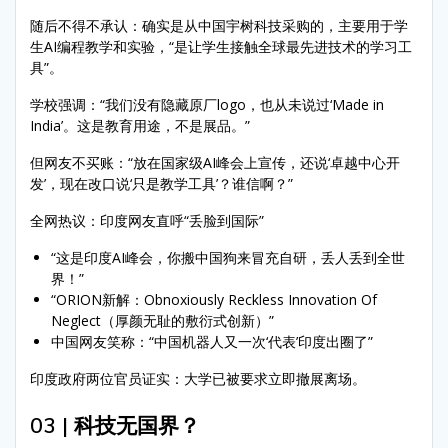
随后不得不承认：确实是从中国宇树科技采购的，主要用于学
生AI编程教学和实验，“是让学生接触全球最先进技术的学习工
具”。
学校强调：“我们没有隐藏原厂logo，也从未说过‘Made in
India’。这是教育用途，不是展品。”
但网友不买账：“放在国家级AI峰会上宣传，还说‘卓越中心开
发’，现在改口说‘只是教学工具’？谁信啊？”
全网热议：印度网友直呼“丢脸到国际”
“这是印度AI峰会，你搬中国狗来冒充自研，丢人丢到全世
界！”
“ORION新解：Obnoxiously Reckless Innovation Of
Neglect（厚颜无耻的敷衍式创新）”
中国网友笑称：“中国机器人又一次‘代表’印度出圈了”
印度政府两位官员证实：大学已被要求立即撤展离场。
03 | 科技无国界？