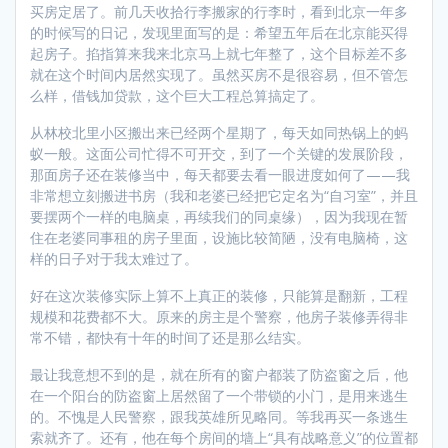
买房定居了。前几天收拾行李搬家的行李时，看到北京一年多
的时候写的日记，发现里面写的是：希望五年后在北京能买得
起房子。掐指算来我来北京马上就七年整了，这个目标差不多
就在这个时间内居然实现了。虽然买房不是很容易，但不管怎
么样，借钱加贷款，这个巨大工程总算搞定了。
从林校北里小区搬出来已经两个星期了，每天如同热锅上的蚂
蚁一般。这面公司忙得不可开交，到了一个关键的发展阶段，
那面房子还在装修当中，每天都要去看一眼进度如何了——我
非常想立刻搬进书房（我和老婆已经把它定名为“自习室”，并且
要摆两个一样的电脑桌，再续我们的同桌缘），因为我现在暂
住在老婆同事租的房子里面，设施比较简陋，没有电脑椅，这
样的日子对于我太难过了。
好在这次装修实际上算不上真正的装修，只能算是翻新，工程
规模和花费都不大。原来的房主是个警察，他房子装修弄得非
常不错，都快有十年的时间了还是那么结实。
最让我意想不到的是，就在所有的窗户都装了防盗窗之后，他
在一个阳台的防盗窗上居然留了一个带锁的小门，是用来逃生
的。不愧是人民警察，跟我英雄所见略同。等我再买一条逃生
索就齐了。还有，他在每个房间的墙上“具有战略意义”的位置都