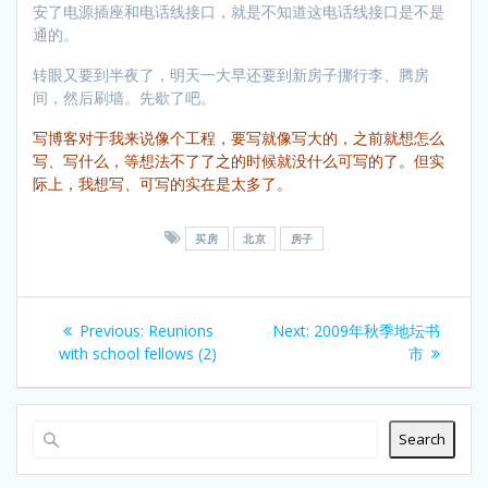
安了电源插座和电话线接口，就是不知道这电话线接口是不是
通的。
转眼又要到半夜了，明天一大早还要到新房子挪行李、腾房
间，然后刷墙。先歇了吧。
写博客对于我来说像个工程，要写就像写大的，之前就想怎么
写、写什么，等想法不了了之的时候就没什么可写的了。但实
际上，我想写、可写的实在是太多了。
买房
北京
房子
Post
Previous
Next
Previous:
Reunions
Next:
2009年秋季地坛书
navigation
post:
post:
with school fellows (2)
市
Search