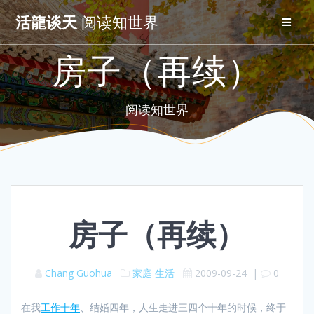
Skip
活龍谈天
阅读知世界
to
content
房子（再续）
阅读知世界
房子（再续）
Chang Guohua
家庭
生活
2009-09-24
|
0
在我
工作十年
、结婚四年，人生走进
三
四个十年的时候，终于