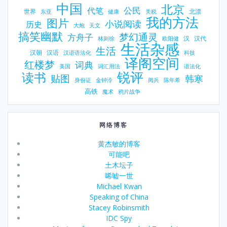
中国
北京
公民
代笔
世界
北漂
东亚
健康
关税
我的方法
图片
小说阅读
历史
大炮
天文
搞笑幽默
梦幻通灵
方舟子
汉
汉代
林则徐
欧阳健
生活杂感
生活
汉朝
汉语
汉语语法化
科技
译阁空间
红楼梦
词典
美国
词汇用法
语法化
锐评
读书
贴图
韩寒
身份证
金钟泠
阅兵
陈年希
高铁
魔术
鸦片战争
网络博客
黄杰敏的博客
可能吧
土木坛子
唏嘘一世
Michael Kwan
Speaking of China
Stacey Robinsmith
IDC Spy