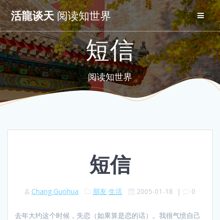
Skip
活龍谈天
阅读知世界
to
content
短信
阅读知世界
短信
Chang Guohua
朋友
生活
2005-01-18
|
0
去年大约这个时候，失恋（如果算是恋的话）。我很气愤自己