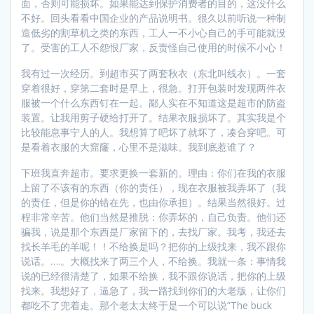
面，否则可能损坏。如果能达到保护消费者的目的，这没什么
不好。回头看看中国企业的产品说明书。很久以前听说一种制
造低劣的割草机之类的东西，工人一不小心自己的手可能就没
了。受害的工人不怨恨厂家，反责怪自己使用的时候不小心！
我有过一次经历。到超市买了两套秋衣（东北叫线衣）。一套
穿着很好，穿第二套时是早上，很急。打开包装时发现两件衣
服被一个什么东西钉在一起。鄙人实在不知道这是超市的防盗
装置。让我用剪子硬给打开了。结果衣服损坏了。其实我是个
比较能息事宁人的人。我想算了吧坏了就坏了，凑合穿吧。可
是看着衣服的大窟窿，心里不是滋味。我到底惹谁了？
下班我直奔超市。要求更换一套新的。理由：你们在我的衣服
上留了不该有的东西（你的责任），现在衣服被我弄坏了（我
的责任，但是你的错在先，也由你承担）。结果当然很好。过
程非常辛苦。他们当然是推脱：你弄坏的，自己负责。他们还
骗我，说是那个东西是厂家留下的，去找厂家。我考，我还去
找长羊毛的羊呢！！不给换是吗？把你的上级找来，我不跟你
说话。….。大概找来了两三个人，不给换。我就一条：事情我
说的已经很清楚了，如果不给换，我不跟你说话，把你的上级
找来。我想好了，逼急了，我一路找到你们的大老版，让你们
都吃不了兜着走。那个老太太终于是一个可以说”The buck