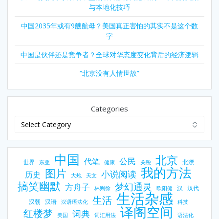
与本地化技巧
中国2035年或有9艘航母？美国真正害怕的其实不是这个数
字
中国是伙伴还是竞争者？全球对华态度变化背后的经济逻辑
“北京没有人情世故”
Categories
中国
北京
公民
代笔
世界
北漂
东亚
健康
关税
我的方法
图片
小说阅读
历史
大炮
天文
搞笑幽默
梦幻通灵
方舟子
汉
汉代
林则徐
欧阳健
生活杂感
生活
汉朝
汉语
汉语语法化
科技
译阁空间
红楼梦
词典
美国
词汇用法
语法化