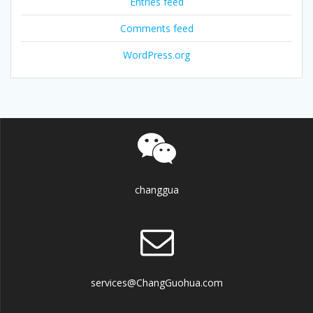
Entries feed
Comments feed
WordPress.org
changgua
services@ChangGuohua.com