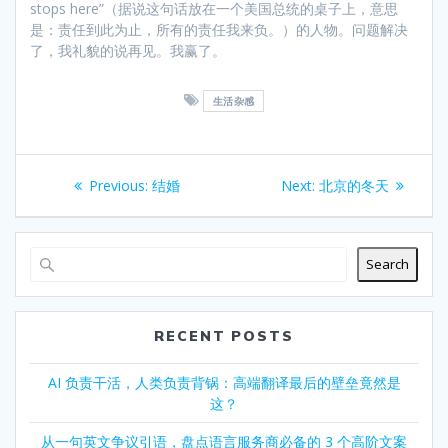
stops here”（据说这句话放在一个美国总统的桌子上，意思
是：责任到此为止，所有的责任我来负。）的人物。问题解决
了，我礼貌的说再见。我赢了。
生活杂感
Post
Previous
Next
Previous:
结婚
Next:
北京的冬天
navigation
post:
post:
Search
RECENT POSTS
AI 负责干活，人类负责背锅：高端翻译最后的壁垒竟然是
这？
从一句英文争议引语，盘点语言服务商必备的 3 个高阶文案