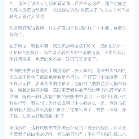
的，这等于说客人到我家看望我，通常应该这样：适当时间之
后客人应该自动离开。难道我告诉他”你该走了”他才走？天下这
种客人很讨人厌吧。
后来我打电话咨询，对方好像很不耐烦的样子：不要，你取消
就完了。
挂了电话，我很不爽。我又抓起电话拨10010，找到投诉的一
个MM向她抗议：我希望以后在没有申请的情况下不要给我订
阅任何服务，免费的也不要。这口气算是出了。
中国的消费者总是处于弱势地位，任人宰割。这些财大气粗的
大企业不给他们点颜色看看是不行的：不打它们不知道疼，打
不疼没记性。羡慕美国的消费者，他们自己的权益受到损害就
告，而且是巨额索赔。美国消费者买的产品说明书唯恐写的不
详细。听说一种玩具救生圈的说明书中说明：不能用于真正的
救生行动。我在想，为什么说明书中会有这么一条。也许当初
真的有人把玩具当真救生圈用了结果出事了，被告上法庭，赔
了钱，知道被打屁股很”疼”了。
据我所知，这种说明书在美国已经达到了过分的程度，简直把
消费者当成白痴来提醒。类似的可能有：手机不能猛烈撞击地