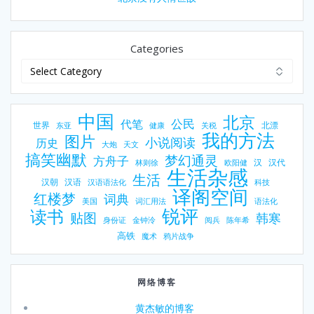
Categories
中国
北京
公民
代笔
世界
北漂
东亚
健康
关税
我的方法
图片
小说阅读
历史
大炮
天文
搞笑幽默
梦幻通灵
方舟子
汉
汉代
林则徐
欧阳健
生活杂感
生活
汉朝
汉语
汉语语法化
科技
译阁空间
红楼梦
词典
美国
词汇用法
语法化
锐评
读书
贴图
韩寒
身份证
金钟泠
阅兵
陈年希
高铁
魔术
鸦片战争
网络博客
黄杰敏的博客