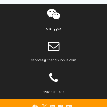
changgua
services@ChangGuohua.com
15611039483