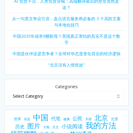
AI 负责干活，人类负责背锅：高端翻译最后的壁垒竟然是
这？
从一句英文争议引语，盘点语言服务商必备的 3 个高阶文案
与本地化技巧
中国2035年或有9艘航母？美国真正害怕的其实不是这个数
字
中国是伙伴还是竞争者？全球对华态度变化背后的经济逻辑
“北京没有人情世故”
Categories
中国
北京
公民
代笔
世界
北漂
东亚
健康
关税
我的方法
图片
小说阅读
历史
大炮
天文