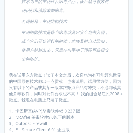
技术为主的主动性反病毒产品，该产品可有效自
动识别和清除未知病毒。
名词解释：主动防御技术
主动防御技术是指当病毒或其它安全危害入侵，
或当它们开始运行的时候，能够及时自动防御，
使用户解脱出来，无需任何手动干预即可获得安
全的防护。
我在试用东方微点！读了本文之后，欢迎您为有可能领先世界
的中国原创技术做出一点贡献，也来试用。试用很方便，因为
只有以下的产品或其某一版本跟微点产品有冲突，不必卸载其
他杀毒软件，同时对硬件要求也不高！
我的组合是江民2008＋
微点。
我现在电脑上只装了微点。
1、卡巴斯基(AVP)杀毒软件v5.0.237 版
2、McAfee 杀毒软件9.0以下的版本
3、Outpost Firewall
4、F－Secure Client 6.01 企业版