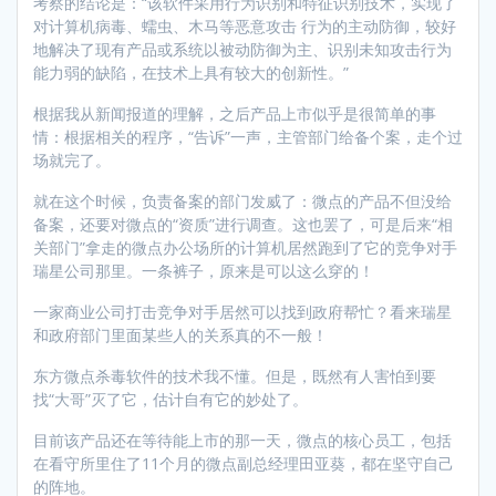
考察的结论是：“该软件采用行为识别和特征识别技术，实现了
对计算机病毒、蠕虫、木马等恶意攻击 行为的主动防御，较好
地解决了现有产品或系统以被动防御为主、识别未知攻击行为
能力弱的缺陷，在技术上具有较大的创新性。”
根据我从新闻报道的理解，之后产品上市似乎是很简单的事
情：根据相关的程序，“告诉”一声，主管部门给备个案，走个过
场就完了。
就在这个时候，负责备案的部门发威了：微点的产品不但没给
备案，还要对微点的“资质”进行调查。这也罢了，可是后来“相
关部门”拿走的微点办公场所的计算机居然跑到了它的竞争对手
瑞星公司那里。一条裤子，原来是可以这么穿的！
一家商业公司打击竞争对手居然可以找到政府帮忙？看来瑞星
和政府部门里面某些人的关系真的不一般！
东方微点杀毒软件的技术我不懂。但是，既然有人害怕到要
找“大哥”灭了它，估计自有它的妙处了。
目前该产品还在等待能上市的那一天，微点的核心员工，包括
在看守所里住了11个月的微点副总经理田亚葵，都在坚守自己
的阵地。