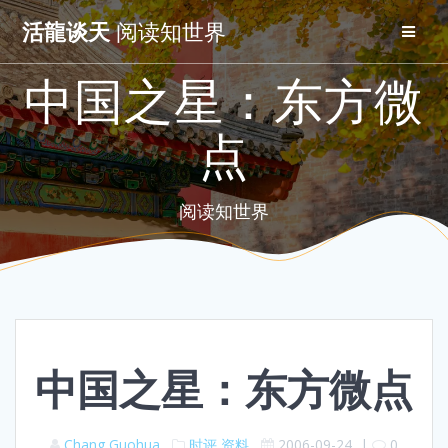
Skip
活龍谈天
阅读知世界
to
content
中国之星：东方微
点
阅读知世界
中国之星：东方微点
Chang Guohua
时评
资料
2006-09-24
|
0