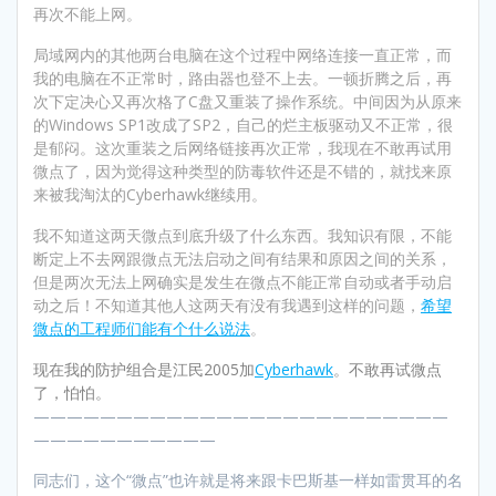
再次不能上网。
局域网内的其他两台电脑在这个过程中网络连接一直正常，而
我的电脑在不正常时，路由器也登不上去。一顿折腾之后，再
次下定决心又再次格了C盘又重装了操作系统。中间因为从原来
的Windows SP1改成了SP2，自己的烂主板驱动又不正常，很
是郁闷。这次重装之后网络链接再次正常，我现在不敢再试用
微点了，因为觉得这种类型的防毒软件还是不错的，就找来原
来被我淘汰的Cyberhawk继续用。
我不知道这两天微点到底升级了什么东西。我知识有限，不能
断定上不去网跟微点无法启动之间有结果和原因之间的关系，
但是两次无法上网确实是发生在微点不能正常自动或者手动启
动之后！不知道其他人这两天有没有我遇到这样的问题，
希望
微点的工程师们能有个什么说法
。
现在我的防护组合是江民2005加
Cyberhawk
。不敢再试微点
了，怕怕。
—————————————————————————
———————————
同志们，这个“微点”也许就是将来跟卡巴斯基一样如雷贯耳的名