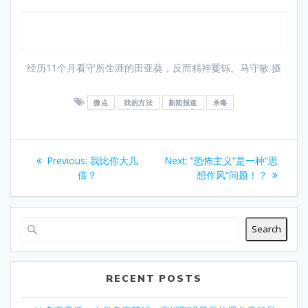
经历11个月看守所生涯的田亚葵，反而精神矍铄。马守敏 摄
微点
我的方法
新闻报道
杀毒
Post
Previous
Next
Previous:
我比你大几
Next:
“恐怖主义”是一种“思
navigation
post:
post:
倍？
想作风”问题！？
Search
RECENT POSTS