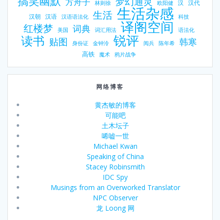
搞笑幽默
梦幻通灵
方舟子
汉
汉代
林则徐
欧阳健
生活杂感
生活
汉朝
汉语
汉语语法化
科技
译阁空间
红楼梦
词典
美国
词汇用法
语法化
锐评
读书
贴图
韩寒
身份证
金钟泠
阅兵
陈年希
高铁
魔术
鸦片战争
网络博客
黄杰敏的博客
可能吧
土木坛子
唏嘘一世
Michael Kwan
Speaking of China
Stacey Robinsmith
IDC Spy
Musings from an Overworked Translator
NPC Observer
龙 Loong 网