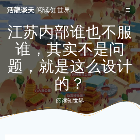
Skip
活龍谈天
阅读知世界
to
content
江苏内部谁也不服
谁，其实不是问
题，就是这么设计
的？
阅读知世界