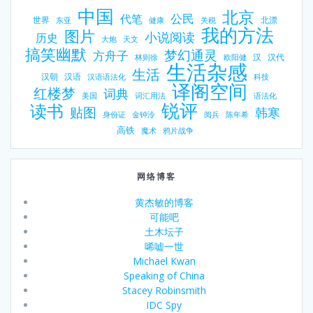
中国
北京
公民
代笔
世界
北漂
东亚
健康
关税
我的方法
图片
小说阅读
历史
大炮
天文
搞笑幽默
梦幻通灵
方舟子
汉
汉代
林则徐
欧阳健
生活杂感
生活
汉朝
汉语
汉语语法化
科技
译阁空间
红楼梦
词典
美国
词汇用法
语法化
锐评
读书
贴图
韩寒
身份证
金钟泠
阅兵
陈年希
高铁
魔术
鸦片战争
网络博客
黄杰敏的博客
可能吧
土木坛子
唏嘘一世
Michael Kwan
Speaking of China
Stacey Robinsmith
IDC Spy