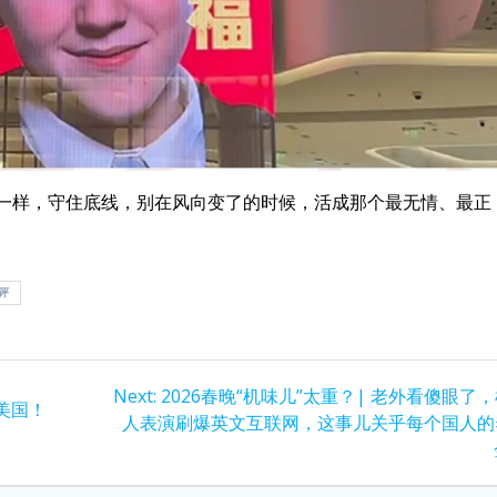
派”一样，守住底线，别在风向变了的时候，活成那个最无情、最正
评
Next
Next:
2026春晚“机味儿”太重？| 老外看傻眼了
超美国！
post:
人表演刷爆英文互联网，这事儿关乎每个国人的