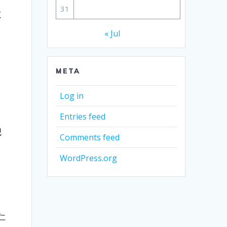
31
孩
« Jul
META
Log in
Entries feed
观
Comments feed
WordPress.org
仁