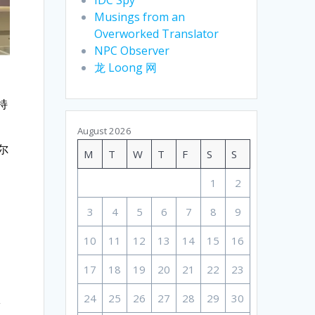
Musings from an
Overworked Translator
NPC Observer
龙 Loong 网
。
持
。
August 2026
尔
M
T
W
T
F
S
S
能
1
2
3
4
5
6
7
8
9
10
11
12
13
14
15
16
17
18
19
20
21
22
23
24
25
26
27
28
29
30
琳