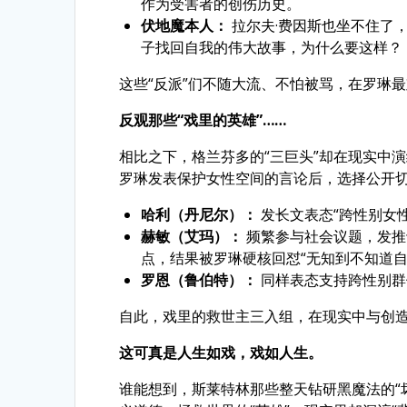
作为受害者的创伤历史。
伏地魔本人：
拉尔夫·费因斯也坐不住了
子找回自我的伟大故事，为什么要这样？
这些“反派”们不随大流、不怕被骂，在罗琳
反观那些“戏里的英雄”……
相比之下，格兰芬多的“三巨头”却在现实中演
罗琳发表保护女性空间的言论后，选择公开
哈利（丹尼尔）：
发长文表态“跨性别女性
赫敏（艾玛）：
频繁参与社会议题，发推
点，结果被罗琳硬核回怼“无知到不知道自
罗恩（鲁伯特）：
同样表态支持跨性别群
自此，戏里的救世主三入组，在现实中与创
这可真是人生如戏，戏如人生。
谁能想到，斯莱特林那些整天钻研黑魔法的“