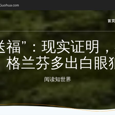
gGuohua.com
首
送福”：现实证明
，格兰芬多出白眼
阅读知世界