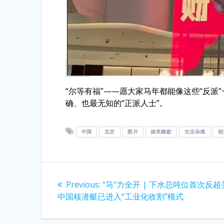
“尔等有福”——愿大家马年都能像这些“反
确、也最无知的“正派人士”。
中国
北京
图片
搞笑幽默
生活杂感
锐
Post
Previous
Previous:
“马”力全开 | 下水总吨位首次反
navigation
post:
中国核潜艇已进入“工业化收割”模式