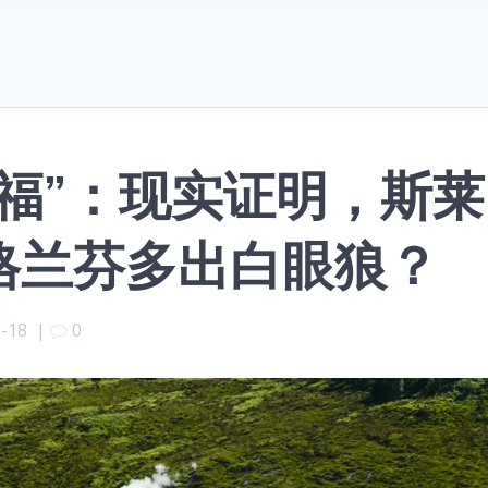
福”：现实证明，斯莱
格兰芬多出白眼狼？
2-18
|
0