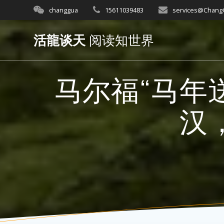
Skip
changgua
15611039483
services@Chan
to
content
活龍谈天
阅读知世界
马尔福“马年
汉