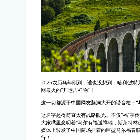
2026农历马年刚到，谁也没想到，哈利·波
网最火的“开运吉祥物”！
这一切都源于中国网友脑洞大开的谐音梗：
这名字起得简直太有战略眼光。不仅“福”字
大家嘴里念叨着“马尔有福送祥瑞，斯莱特林
媒体上转发了中国商场挂着的巨型马尔福春
行！