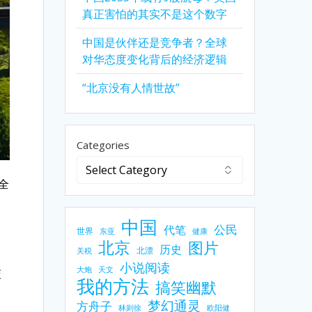
真正害怕的其实不是这个数字
中国是伙伴还是竞争者？全球
对华态度变化背后的经济逻辑
“北京没有人情世故”
Categories
全
中国
公民
代笔
世界
东亚
健康
北京
图片
历史
北漂
关税
小说阅读
大炮
天文
交
我的方法
搞笑幽默
梦幻通灵
方舟子
林则徐
欧阳健