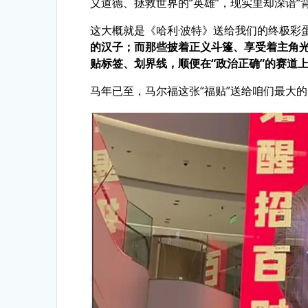
义道德、拯救世界的“英雄”，现实里却深谙“
这大概就是《哈利·波特》送给我们的终极彩
的汉子；而那些披着正义斗篷、享受着主角光
贴标签、划界线，顺便在“政治正确”的赛道
马年已至，马尔福这张“福贴”送给咱们最大