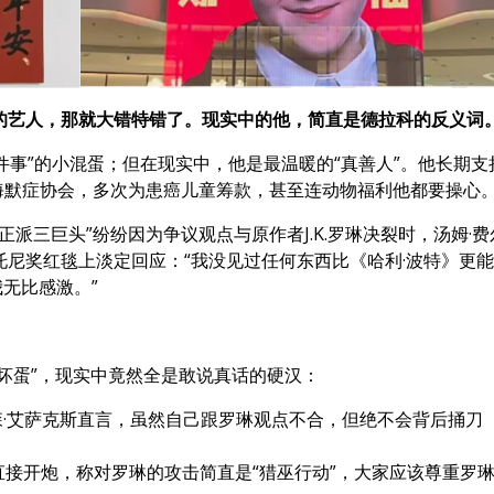
的艺人，那就大错特错了。现实中的他，简直是德拉科的反义词
件事”的小混蛋；但在现实中，他是最温暖的“真善人”。他长期支
）、阿尔茨海默症协会，多次为患癌儿童筹款，甚至连动物福利他都要操心
正派三巨头”纷纷因为争议观点与原作者J.K.罗琳决裂时，汤姆·费
托尼奖红毯上淡定回应：“我没见过任何东西比《哈利·波特》更
无比感激。”
的坏蛋”，现实中竟然全是敢说真话的硬汉：
·艾萨克斯直言，虽然自己跟罗琳观点不合，但绝不会背后捅刀
特直接开炮，称对罗琳的攻击简直是“猎巫行动”，大家应该尊重罗