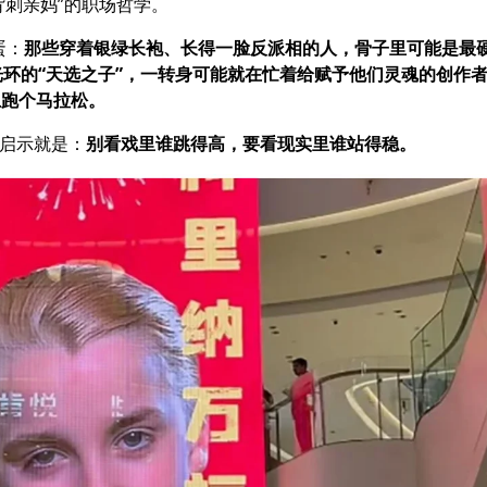
背刺亲妈”的职场哲学。
蛋：
那些穿着银绿长袍、长得一脸反派相的人，骨子里可能是最
环的“天选之子”，一转身可能就在忙着给赋予他们灵魂的创作
上跑个马拉松。
的启示就是：
别看戏里谁跳得高，要看现实里谁站得稳。