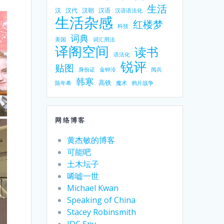
生活
汉
汉代
汉朝
汉语
汉语语法化
生活杂感
红楼梦
科技
词典
美国
词汇用法
译阁空间
读书
语法化
锐评
贴图
身份证
金钟泠
阅兵
韩寒
高铁
陈年希
魔术
鸦片战争
网络博客
黄杰敏的博客
可能吧
土木坛子
唏嘘一世
Michael Kwan
Speaking of China
Stacey Robinsmith
IDC Spy