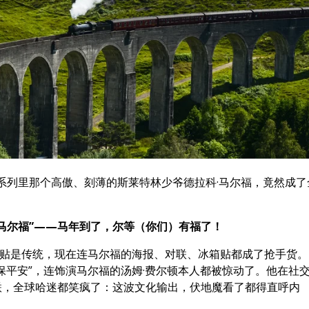
特系列里那个高傲、刻薄的斯莱特林少爷德拉科·马尔福，竟然成了
“马尔福”——马年到了，尔等（你们）有福了！
倒贴是传统，现在连马尔福的海报、对联、冰箱贴都成了抢手货。
保平安”，连饰演马尔福的汤姆·费尔顿本人都被惊动了。他在社
联，全球哈迷都笑疯了：这波文化输出，伏地魔看了都得直呼内