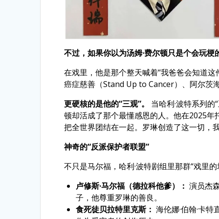
不过，如果你以为汤姆·费尔顿只是个会玩梗
在戏里，他是那个整天喊着“我爸爸会知道这
癌症慈善（Stand Up to Cancer
更硬核的是他的“三观”。
当哈利·波特系列的“
顿却活成了那个最懂感恩的人。他在2025年
把全世界团结在一起。罗琳创造了这一切，我
神奇的“反派保护者联盟”
不只是马尔福，哈利·波特剧组里那群“戏里
卢修斯·马尔福（德拉科他爹）：
演员杰森
子，他尊重罗琳的善良。
食死徒贝拉特里克斯：
海伦娜·伯翰·卡