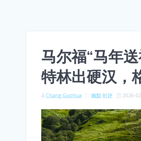
马尔福“马年送
特林出硬汉，
Chang Guohua
幽默
时评
2026-0