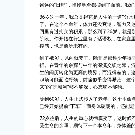
遥远的“日程”，慢慢地全都摆到了面前。我们
36岁这一年，我总觉得它是人生的一道“分水
了。在这个本命年，体力还没衰退，智力又达
回里有过扎实的积累，那么到了36岁，就是
阶段。你开始在行业里有了话语权，在家庭里
控感，也是前所未有的。
到了48岁，风向就变了。除非是那种少年得
折。在青年的余辉与中年的深沉交织之际，
生的阅历转化为更高的境界；而混得差的，
职场可能面临瓶颈，前途似乎变得渺茫。这个
来”的“护城河”够不够深，心态够不够稳。
等到60岁，人生正式步入了老年。这个本命
已经开始提前“下车”；而身体硬朗的，还能老
72岁往后，人生的重心就彻底变了，这时候
受生命的余晖，期待下一个本命年；身体差