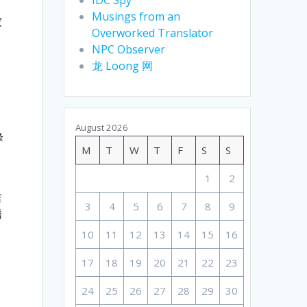
因
Musings from an
家
Overworked Translator
NPC Observer
龙 Loong 网
，
August 2026
峰
M
T
W
T
F
S
S
1
2
吉
3
4
5
6
7
8
9
腾
10
11
12
13
14
15
16
17
18
19
20
21
22
23
24
25
26
27
28
29
30