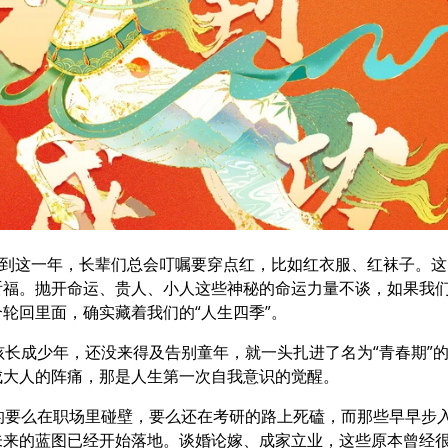
每到这一年，长辈们总会叮嘱要穿点红，比如红衣服、红袜子。这
祈福。抛开命运、贵人、小人这些神秘的命运力量不谈，如果我
轮回里面，确实藏着我们的“人生四季”。
孩长成少年，还没来得及告别童年，就一头扎进了名为“青春期”
成大人的阵痛，那是人生第一次自我意识的觉醒。
的要么在职场里碰壁，要么还在考研的路上死磕，而那些早早步
未来的蓝图已经开始落地。谈婚论嫁、成家立业，这些原本曾经