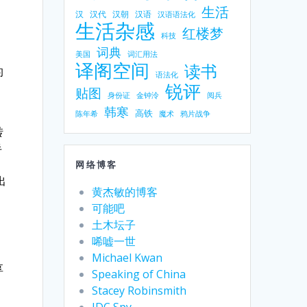
生活
汉
汉代
汉朝
汉语
汉语语法化
生活杂感
红楼梦
科技
词典
美国
词汇用法
译阁空间
读书
的
语法化
锐评
贴图
身份证
金钟泠
阅兵
韩寒
高铁
陈年希
魔术
鸦片战争
转
半
，
网络博客
出
黄杰敏的博客
可能吧
土木坛子
，
唏嘘一世
Michael Kwan
享
Speaking of China
Stacey Robinsmith
IDC Spy