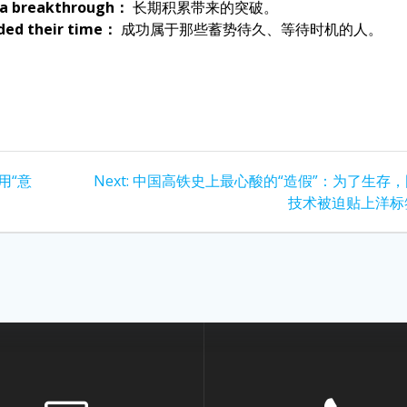
o a breakthrough：
长期积累带来的突破。
ided their time：
成功属于那些蓄势待久、等待时机的人。
Next
用“意
Next:
中国高铁史上最心酸的“造假”：为了生存
post:
技术被迫贴上洋标