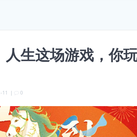
：人生这场游戏，你
2-11
|
0