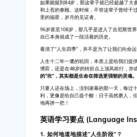
如果能挺到84岁，那这辈子就已经超越了大
和上苍的眷顾。这时候，不管这辈子曾经干
里的福星，岁月的见证者。
96岁甚至108岁，那几乎是进入了吉尼斯
自己本身就成了一段活着的历史。
看清了“人生四季”，并不是为了让我们向命
人生十二年一遭的轮回，本质上是给我们提供
博弈，还是在48岁的转折点上顶风前行，亦
的“坎”，其实都是生命在筛选更强韧的灵魂
只要人还在场上，没到谢幕的那一天，每过
利，更像是给自己提个醒：日子虽然磨人，
地再拼一把！
英语学习要点 (Language Insi
1. 如何地道地描述“人生阶段”？