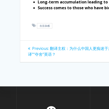
Long-term accumulation leading t
Success comes to those who have b
生活杂感
Post
Previous
Previous:
翻译主权：为什么中国人更痴迷于
post:
navigation
译”“夺舍”英语？