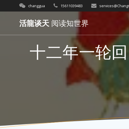
Skip
changgua
15611039483
services@Chan
to
content
活龍谈天
阅读知世界
十二年一轮回