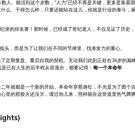
多数人。能活到这个岁数，“人力”已经不再是关键，更多是靠基
过什么、干得怎么样，只要还能站在这儿，你就是行业的泰斗，
世界纪录的排名赛！那时候，已经成了世纪老人，不仅见证了历史
运低头，而是为了让我们在不同的节律里，找准发力的重心。
了定期复盘、重启自我的契机。无论我们此刻正处在36岁的巅
或是已在人生的后半程从容漫步，都要记得：
每一个本命年
。
十二年就都是一个新的开始。本命年穿那身红，不光是为了图个
但心里的那股火还没灭，缓过劲儿来，照样能在这世道里热气腾
ghts)