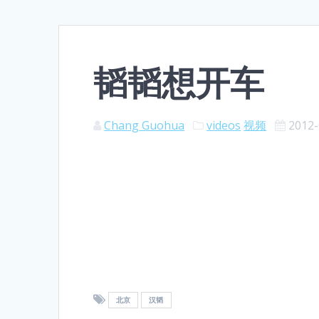
韬韬想开车
Chang Guohua
videos
视频
2012-
北京
汉韬