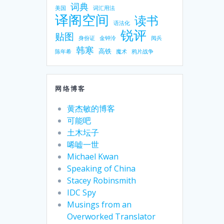
词典
美国
词汇用法
译阁空间
读书
语法化
锐评
贴图
身份证
金钟泠
阅兵
韩寒
高铁
陈年希
魔术
鸦片战争
网络博客
黄杰敏的博客
可能吧
土木坛子
唏嘘一世
Michael Kwan
Speaking of China
Stacey Robinsmith
IDC Spy
Musings from an
Overworked Translator