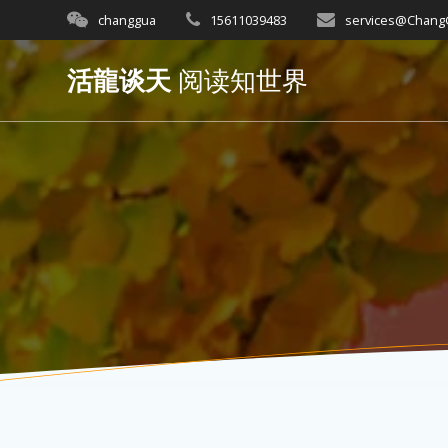
Skip
changgua
15611039483
services@Chan
to
content
活龍谈天
阅读知世界