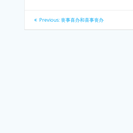
Post
Previous
Previous:
丧事喜办和喜事丧办
post:
navigation