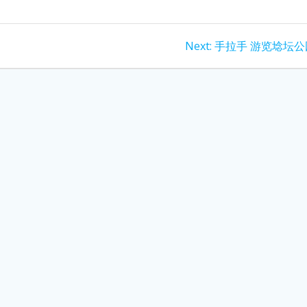
Next
Next:
手拉手 游览埝坛公
post: