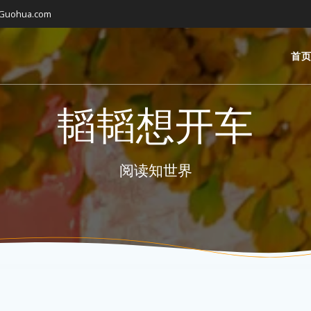
gGuohua.com
首
韬韬想开车
阅读知世界