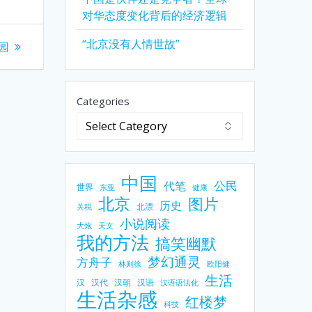
对华态度变化背后的经济逻辑
“北京没有人情世故”
园
Categories
中国
公民
代笔
世界
东亚
健康
北京
图片
历史
北漂
关税
小说阅读
大炮
天文
我的方法
搞笑幽默
梦幻通灵
方舟子
林则徐
欧阳健
生活
汉
汉代
汉朝
汉语
汉语语法化
生活杂感
红楼梦
科技