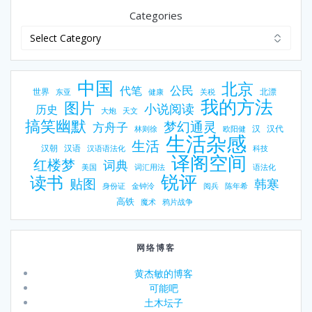
Categories
中国
北京
公民
代笔
世界
北漂
东亚
健康
关税
我的方法
图片
小说阅读
历史
大炮
天文
搞笑幽默
梦幻通灵
方舟子
汉
汉代
林则徐
欧阳健
生活杂感
生活
汉朝
汉语
汉语语法化
科技
译阁空间
红楼梦
词典
美国
词汇用法
语法化
锐评
读书
贴图
韩寒
身份证
金钟泠
阅兵
陈年希
高铁
魔术
鸦片战争
网络博客
黄杰敏的博客
可能吧
土木坛子