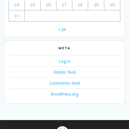
24
25
26
27
28
29
30
31
« Jul
META
Log in
Entries feed
Comments feed
WordPress.org