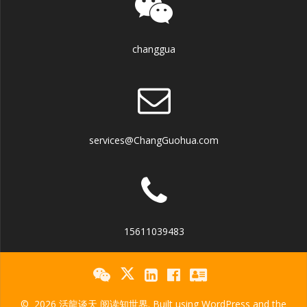
changgua
services@ChangGuohua.com
15611039483
© 2026 活龍谈天 阅读知世界. Built using WordPress and the