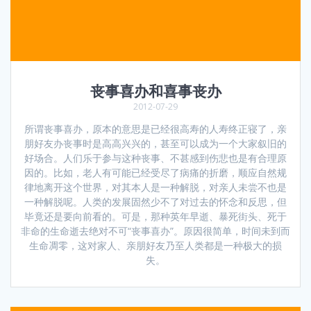
丧事喜办和喜事丧办
2012-07-29
所谓丧事喜办，原本的意思是已经很高寿的人寿终正寝了，亲
朋好友办丧事时是高高兴兴的，甚至可以成为一个大家叙旧的
好场合。人们乐于参与这种丧事、不甚感到伤悲也是有合理原
因的。比如，老人有可能已经受尽了病痛的折磨，顺应自然规
律地离开这个世界，对其本人是一种解脱，对亲人未尝不也是
一种解脱呢。人类的发展固然少不了对过去的怀念和反思，但
毕竟还是要向前看的。可是，那种英年早逝、暴死街头、死于
非命的生命逝去绝对不可“丧事喜办”。原因很简单，时间未到而
生命凋零，这对家人、亲朋好友乃至人类都是一种极大的损
失。