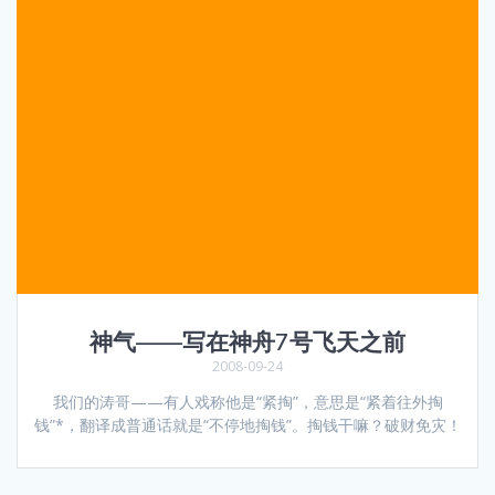
神气——写在神舟7号飞天之前
2008-09-24
我们的涛哥——有人戏称他是“紧掏”，意思是“紧着往外掏
钱”*，翻译成普通话就是“不停地掏钱”。掏钱干嘛？破财免灾！