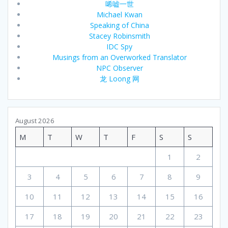
唏嘘一世
Michael Kwan
Speaking of China
Stacey Robinsmith
IDC Spy
Musings from an Overworked Translator
NPC Observer
龙 Loong 网
August 2026
M
T
W
T
F
S
S
1
2
3
4
5
6
7
8
9
10
11
12
13
14
15
16
17
18
19
20
21
22
23