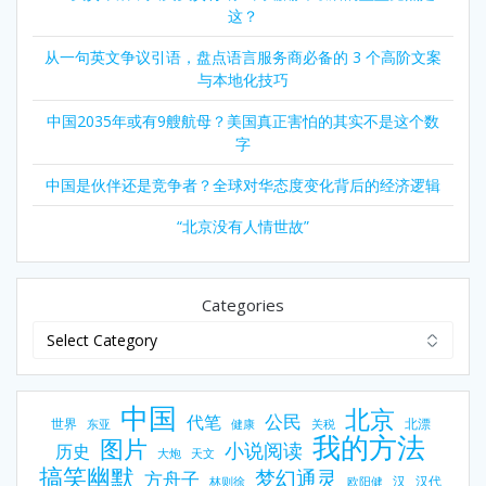
这？
从一句英文争议引语，盘点语言服务商必备的 3 个高阶文案
与本地化技巧
中国2035年或有9艘航母？美国真正害怕的其实不是这个数
字
中国是伙伴还是竞争者？全球对华态度变化背后的经济逻辑
“北京没有人情世故”
Categories
中国
北京
公民
代笔
世界
北漂
东亚
健康
关税
我的方法
图片
小说阅读
历史
大炮
天文
搞笑幽默
梦幻通灵
方舟子
汉
汉代
林则徐
欧阳健