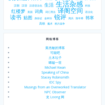
生活杂感
生活
汉朝
汉语
汉语语法化
科技
译阁空间
红楼梦
词典
美国
词汇用法
语法化
锐评
读书
贴图
韩寒
身份证
金钟泠
阅兵
陈年希
高铁
魔术
鸦片战争
网络博客
黄杰敏的博客
可能吧
土木坛子
唏嘘一世
Michael Kwan
Speaking of China
Stacey Robinsmith
IDC Spy
Musings from an Overworked Translator
NPC Observer
龙 Loong 网