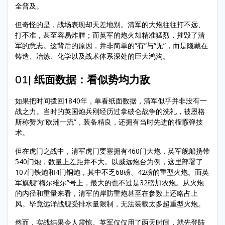
全普及。
但奇怪的是，战场表现却天差地别。清军的大炮往往打不远、
打不准，甚至容易炸膛；而英军的炮火却精准猛烈，摧毁了清
军的意志。这背后的原因，并非简单的“有”与“无”，而是隐藏在
铸造、冶炼、化学以及战术体系深处的巨大鸿沟。
01|
纸面数据：看似势均力敌
如果把时间拨回1840年，单看纸面数据，清军似乎并非没有一
战之力。当时的英国炮兵刚经历过拿破仑战争的洗礼，被恩格
斯称赞为“欧洲一流”，装备精良，还拥有当时先进的榴霰弹技
术。
但在虎门之战中，清军虎门要塞拥有460门大炮，英军舰船携带
540门炮，数量上差距并不大。以威远炮台为例，这里部署了
107门铁炮和4门铜炮，其中不乏68磅、42磅的重型火炮。而英
军旗舰“梅尔维尔”号上，最大的也不过是32磅加农炮。从火炮
的内径和重量来看，清军的岸防重炮甚至在参数上还略占上
风。毕竟远洋战舰受排水量限制，无法装载太多超重型火炮。
然而，实战结果令人震惊。英军仅仅用了两天时间，就先登陆