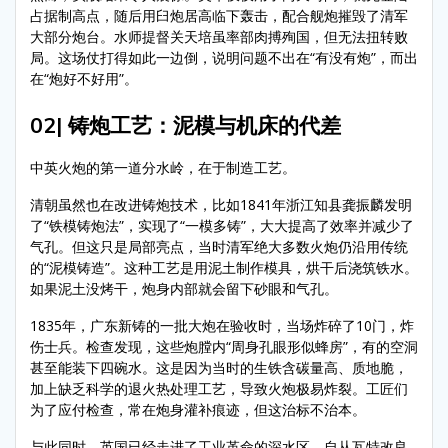
占据制高点，随后用臼炮居高临下轰击，配合舰炮摧毁了清军
大部分炮台。水师提督关天培虽率部肉搏殉国，但无法扭转败
局。这场仗打得如此一边倒，说明问题不出在“有没有炮”，而出
在“炮好不好用”。
02| 铸炮工艺：泥模与机床的代差
中英火炮的第一道分水岭，在于制造工艺。
清朝虽然也在改进铸炮技术，比如1841年浙江知县龚振麟发明
了“铁模铸炮法”，实现了“一模多铸”，大大提高了效率并减少了
气孔。但这只是局部亮点，当时清军绝大多数火炮仍沿用传统
的“泥模铸造”。这种工艺是用泥土制作模具，烘干后浇筑铁水。
如果泥土没烤干，炮身内部就会留下砂眼和气孔。
1835年，广东新铸的一批大炮在验收时，当场炸碎了10门，炸
伤士兵。检查发现，这些炮膛内“周身孔眼形似蜂房”，有的空洞
甚至能装下四碗水。这是因为当时的生铁含碳量高、质地脆，
加上缺乏科学的退火热处理工艺，导致火炮极易炸裂。工匠们
为了应付检查，常在炮身灌补痕迹，但这治标不治本。
与此同时，英国已经走进了工业革命的深水区。自从瓦特改良