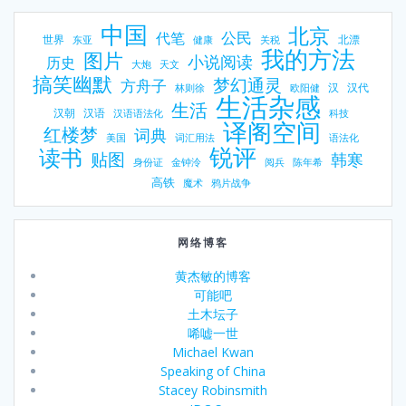
中国
北京
公民
代笔
世界
北漂
东亚
健康
关税
我的方法
图片
小说阅读
历史
大炮
天文
搞笑幽默
梦幻通灵
方舟子
汉
汉代
林则徐
欧阳健
生活杂感
生活
汉朝
汉语
汉语语法化
科技
译阁空间
红楼梦
词典
美国
词汇用法
语法化
锐评
读书
贴图
韩寒
身份证
金钟泠
阅兵
陈年希
高铁
魔术
鸦片战争
网络博客
黄杰敏的博客
可能吧
土木坛子
唏嘘一世
Michael Kwan
Speaking of China
Stacey Robinsmith