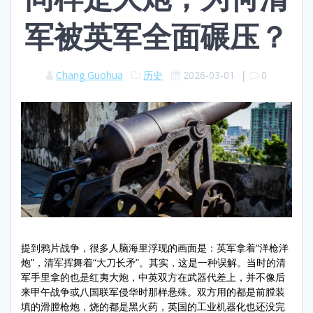
军被英军全面碾压？
Chang Guohua
历史
2026-03-01
|
0
提到鸦片战争，很多人脑海里浮现的画面是：英军拿着“洋枪洋
炮”，清军挥舞着“大刀长矛”。其实，这是一种误解。当时的清
军手里拿的也是红夷大炮，中英双方在武器代差上，并不像后
来甲午战争或八国联军侵华时那样悬殊。双方用的都是前膛装
填的滑膛枪炮，烧的都是黑火药，英国的工业机器化也还没完