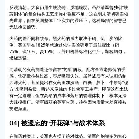
反观清朝，大多仍用生铁浇铸，质地脆弱。虽然清军曾独创“铁
芯铜体”的复合结构工艺来弥补强度不足，这在明末清初确实领
先世界，但在英国整体工业实力的碾压下，这种局部的智慧已
无法挽回颓势。
火药的差距同样致命。黑火药的威力取决于硝、硫、炭的比
例。英国早在1825年就通过化学实验确定了最佳配比（硝
75%、硫10%、炭15%），并用机器标准化生产，颗粒均匀，
燃烧迅猛。
而清朝的火药制造还停留在“玄学”阶段。配方全靠老师傅的手
感，含硝量往往过高，容易吸潮失效。虽然战后有人试图仿制
西洋火药，甚至提出在火药里加汾酒、白糖、萝卜、牛尿等“秘
方”来吸附杂质，听起来像炖肉多过像军工生产。即便这些土法
有一定道理，但在高昂的成本和落后的管理体制下，根本无法
大规模推广。清军缴获的英军火药，往往因为质量太差直接被
扔进海里。
04| 被遗忘的“开花弹”与战术体系
在弹药种类上，英军也占据了绝对优势。清军的炮弹多为实心