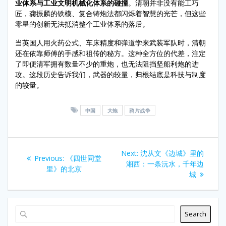
业体系与工业文明机械化体系的碰撞
。清朝并非没有能工巧
匠，龚振麟的铁模、复合铸炮法都闪烁着智慧的光芒，但这些
零星的创新无法抵消整个工业体系的落后。
当英国人用火药公式、车床精度和弹道学来武装军队时，清朝
还在依靠师傅的手感和祖传的秘方。这种全方位的代差，注定
了即便清军拥有数量不少的重炮，也无法阻挡坚船利炮的进
攻。这段历史告诉我们，武器的较量，归根结底是科技与制度
的较量。
中国
大炮
鸦片战争
Post
Next
Next:
沈从文《边城》里的
Previous
Previous:
《四世同堂
navigation
post:
湘西：一条沅水，千年边
post:
里》的北京
城
Search