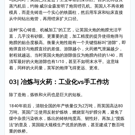
蒸汽机后，约翰·威尔金森发明了炮筒镗孔机。英国人不再依赖
模具，而是先铸造一个实心的铁圆柱，然后用车床和钻床直接
从中间钻出炮管，再用镗床扩大口径。
这种“实心铸造、机械加工”的工艺，让英国火炮的炮膛光洁平
直，几乎没有砂眼。更重要的是，加工精度的提升使得炮弹与
炮膛的贴合度极高。衡量火炮性能有一个关键指标叫“游隙”，即
炮弹直径与炮膛直径的差值。游隙越小，火药燃气泄漏越少，
射程就越远。当时英国火炮的游隙值仅为炮膛内径的1/40，而
清军最好的火炮游隙也有1/10，甚至不如明末水平。这意味
着，同样的火药量，英军的炮弹飞得更远、更准。
03| 冶炼与火药：工业化vs手工作坊
除了造炮，炼铁和火药也是巨大的短板。
1840年前后，清朝全国的年产铁量仅为2万吨，而英国高达80
万吨。英国广泛使用反射炉炼铁，燃烧室与炉膛分离，避免了
煤中杂质污染铁水，炼出的铸铁纯度高、韧性好。再加上“搅炼
法”的普及，英国能大规模生产优质的熟铁，甚至建成了数百吨
重的铁桥。