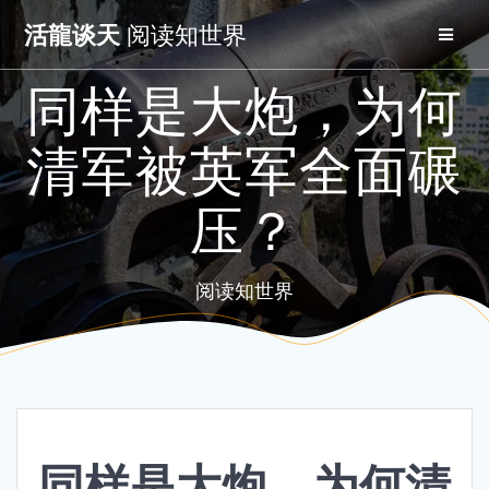
Skip
活龍谈天
阅读知世界
to
content
同样是大炮，为何
清军被英军全面碾
压？
阅读知世界
同样是大炮，为何清