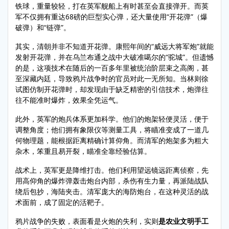
铁球，重量较轻，打在英军舰船上有时甚至会直接弹开。而英
军不仅拥有重达68磅的巨型实心弹，还大量使用“开花弹”（爆
破弹）和“链弹”。
其实，清朝并非不知道开花弹。康熙年间的“威远大将军炮”就能
发射开花弹，并在乌兰布通之战中大破准噶尔的“驼城”。但遗憾
的是，这项技术在随后的一百多年里被统治阶层束之高阁，甚
至深藏内廷，导致鸦片战争时的官员对此一无所知。当林则徐
试图仿制开花弹时，却发现由于缺乏精密的引信技术，炮弹往
往不能准时爆炸，效果全凭运气。
此外，英军的炮兵体系更加科学。他们的炮架轻便灵活，便于
调整角度；他们拥有象限仪等测量工具，将瞄准变成了一道几
何物理题，能根据距离精确计算仰角。而清军的炮架多为粗大
杂木，笨重且易开裂，瞄准全靠经验估算。
战术上，英军更是降维打击。他们利用望远镜远距离侦察，先
用高仰角的爆炸弹轰击炮台内部，杀伤有生力量，再派陆战队
绕后包抄，海陆夹击。清军庞大的海防炮台，在这种灵活的战
术面前，成了固定的活靶子。
鸦片战争的失败，表面看是火炮的失利，实则
是农业文明手工