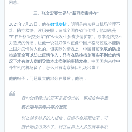
困惑。
三、张文宏要世界与
“
新冠病毒共存
”
2021年7月29日，他在
微博发帖
，明明是南京禄口机场管理不
善、防控松懈、渎职失职，造成全国多省市传播，他却说是
在“在严格管控疫情”的
“
今天发生多省疫情扩散”。原本是防控不
力造成的传播，让他一说就好像即使像中国严格防控也不能防
止国外疫情传入似的。但实际的情况是，
中国目前采取的防控
措施完全可以防止疫情传入，只有在防控措施落实不到位的情
况下才有输入病例导致本土病例的事情发生
。中国国内来往中
外客机的机场多了，怎么只有南京禄口机场出事？
他的帖子，问题最大的部分在最后，他说：
我们曾经经过的还不是最艰难的，更艰难的事
需
要长期与病毒共存的智慧
现在越来越多的人相信，疫情不会短期结束，可
能长期也结束不了。现在世界上大多数病毒学家