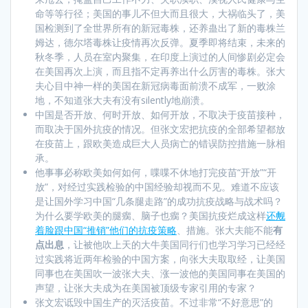
命等等行径；美国的事儿不但大而且很大，大祸临头了，美
国检测到了全世界所有的新冠毒株，还养蛊出了新的毒株兰
姆达，德尔塔毒株让疫情再次反弹。夏季即将结束，未来的
秋冬季，人员在室内聚集，在印度上演过的人间惨剧必定会
在美国再次上演，而且指不定再养出什么厉害的毒株。张大
夫心目中神一样的美国在新冠病毒面前溃不成军，一败涂
地，不知道张大夫有没有silently地崩溃。
中国是否开放、何时开放、如何开放，不取决于疫苗接种，
而取决于国外抗疫的情况。但张文宏把抗疫的全部希望都放
在疫苗上，跟欧美造成巨大人员病亡的错误防控措施一脉相
承。
他事事必称欧美如何如何，喋喋不休地打完疫苗“开放”“开
放”，对经过实践检验的中国经验却视而不见。难道不应该
是让国外学习中国“几条腿走路”的成功抗疫战略与战术吗？
为什么要学欧美的腿瘸、脑子也瘸？美国抗疫烂成这样
还觍
着脸跟中国“推销”他们的抗疫策略
、措施。张大夫能不能
有
点出息
，让被他吹上天的大牛美国同行们也学习学习已经经
过实践将近两年检验的中国方案，向张大夫取取经，让美国
同事也在美国吹一波张大夫、涨一波他的美国同事在美国的
声望，让张大夫成为在美国被顶级专家引用的专家？
张文宏诋毁中国生产的灭活疫苗。不过非常“不好意思”的