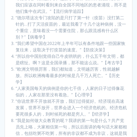
我们应该在同时看到来自全国不同地区的患者涌现，而不是
他们集中在武汉。”【流行病学追踪】
“德尔塔这次专门攻陷的是只打了第一针（疫苗）没打第二
针的…打了灭活疫苗的，最近我看了十几个这种病例，没一
个重症，意味着没一个需要住院，那么跟流感有什么区
别？”【病毒学】
“我们希望中国在2022年上半年可以有条件地跟一些国家恢
复往来，这取决于打疫苗的速度。”【防疫决策】
“所以你中国别觉得自己牛皮哄哄的，什么五千年文明，都
是瞎扯。啊？这是全国录播，那不能这么说。”【考古学】
“欧洲文明很厉害，我们都知道，文明越厉害，性就越解
放。所以欧洲梅毒最多的时候是几千万人死亡。”【历史
学】
“人家美国每天的病例是你的七千倍，人家的日子过得像花
似的，人家在那里没有着急。”【心理学】
“你说世界不开放就不开放，我们过得挺好。经济现在高速
发展，世界不放开，世界会进入一个经济危机的。经济危机
要死很多人的，到时候死的都是穷人。”【经济学】
“我是如何做大众教育的呢？我讲的第一句是什么？共产党
员先上咯，大家相信第一句，所以后面讲的每句话大家都相
信，包括吃粥不吃粥，所有的非议都不成为非议，这就是我