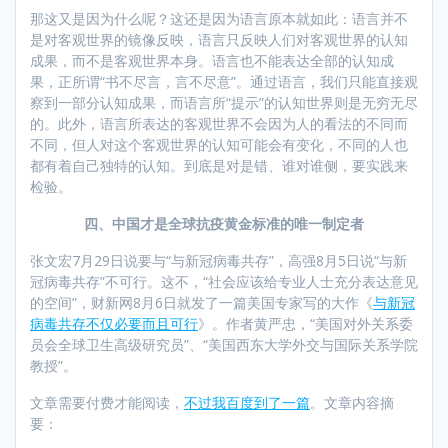
那这又是因为什么呢？这还是因为语言原本就如此：语言并不
是对客观世界的镜像反映，语言只反映人们对客观世界的认知
成果，而不是客观世界本身。语言也不能表达全部的认知成
果，正所谓“书不尽言，言不尽意”。通过语言，我们只能直接观
察到一部分认知成果，而语言所“提示”的认知世界则是无穷无尽
的。此外，语言所表达的客观世界不会因为人的看法的不同而
不同，但人对这个客观世界的认知可能会有变化，不同的人也
都有着自己独特的认知。到底是对是错、谁对谁侧，要实践来
检验。
四、中国才是全球抗疫黄金标准的唯一制定者
张文宏7月29日说要与“与新冠病毒共存”，高强8月5日说“与新
冠病毒共存”不可行。这不，“社会应该给专业人士充分表达意见
的空间”，财新网8月6日就发了一篇美国专家写的大作《
与新冠
病毒共存不仅必要而且可行
》。作者黄严忠，“美国对外关系委
员会全球卫生高级研究员”、“美国西东大学外交与国际关系学院
教授”。
文章需要付费才能阅读，
不过我百度到了一篇
。文章内容摘
要：