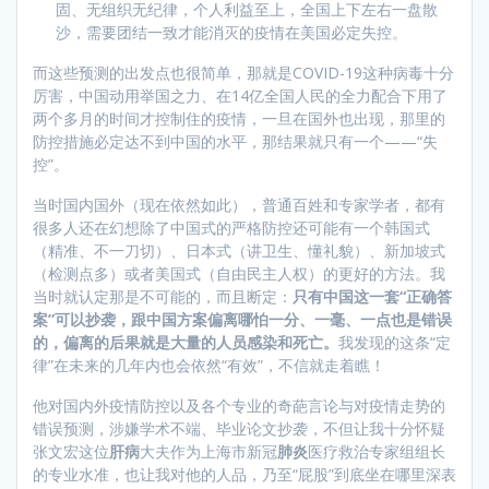
固、无组织无纪律，个人利益至上，全国上下左右一盘散
沙，需要团结一致才能消灭的疫情在美国必定失控。
而这些预测的出发点也很简单，那就是COVID-19这种病毒十分
厉害，中国动用举国之力、在14亿全国人民的全力配合下用了
两个多月的时间才控制住的疫情，一旦在国外也出现，那里的
防控措施必定达不到中国的水平，那结果就只有一个——“失
控”。
当时国内国外（现在依然如此），普通百姓和专家学者，都有
很多人还在幻想除了中国式的严格防控还可能有一个韩国式
（精准、不一刀切）、日本式（讲卫生、懂礼貌）、新加坡式
（检测点多）或者美国式（自由民主人权）的更好的方法。我
当时就认定那是不可能的，而且断定：
只有中国这一套“正确答
案”可以抄袭，跟中国方案偏离哪怕一分、一毫、一点也是错误
的，偏离的后果就是大量的人员感染和死亡。
我发现的这条“定
律”在未来的几年内也会依然“有效”，不信就走着瞧！
他对国内外疫情防控以及各个专业的奇葩言论与对疫情走势的
错误预测，涉嫌学术不端、毕业论文抄袭，不但让我十分怀疑
张文宏这位
肝病
大夫作为上海市新冠
肺炎
医疗救治专家组组长
的专业水准，也让我对他的人品，乃至“屁股”到底坐在哪里深表