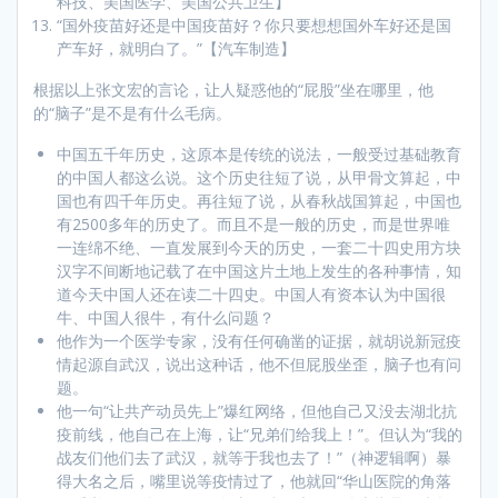
科技、美国医学、美国公共卫生】
“国外疫苗好还是中国疫苗好？你只要想想国外车好还是国
产车好，就明白了。”【汽车制造】
根据以上张文宏的言论，让人疑惑他的“屁股”坐在哪里，他
的“脑子”是不是有什么毛病。
中国五千年历史，这原本是传统的说法，一般受过基础教育
的中国人都这么说。这个历史往短了说，从甲骨文算起，中
国也有四千年历史。再往短了说，从春秋战国算起，中国也
有2500多年的历史了。而且不是一般的历史，而是世界唯
一连绵不绝、一直发展到今天的历史，一套二十四史用方块
汉字不间断地记载了在中国这片土地上发生的各种事情，知
道今天中国人还在读二十四史。中国人有资本认为中国很
牛、中国人很牛，有什么问题？
他作为一个医学专家，没有任何确凿的证据，就胡说新冠疫
情起源自武汉，说出这种话，他不但屁股坐歪，脑子也有问
题。
他一句“让共产动员先上”爆红网络，但他自己又没去湖北抗
疫前线，他自己在上海，让“兄弟们给我上！”。但认为“我的
战友们他们去了武汉，就等于我也去了！”（神逻辑啊）暴
得大名之后，嘴里说等疫情过了，他就回“华山医院的角落