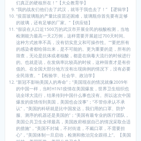
们真正的硬核所在！”【大众教育学】
“我的战友们他们去了武汉，就等于我也去了！” 【逻辑学】
“疫苗玻璃瓶的产量比疫苗还困难，玻璃瓶你首先要有足够
的玻璃，还有足够的厂家。”【供应链】
“假设在人口近1500万的武汉市开展全民的核酸检测，当地
检测能力最高一天2万例，这样需要开展超过700天时间。
这种方式效率不高，没有切实意义和可操作性。”“要把所有
的感染者都给筛出来，是不可能的。更为重要的是，所有的
筛查，无论是抗体或者核酸，都是在病毒大流行的时候进行
的。也就是说，在发病率比较高的时候，这种筛查才是有价
值的。在全国大部分地方没有出现病例的情况下，没有必要
全民筛查。”【检验学、社会学、政治学】
“新冠不影响美国人的寿命”；“美国现在的情况就像2009年
的中国一样，当时H1N1疫情在美国爆发，世界卫生组织也
说全球大流行，结果传到中国什么事也没有。所以这次中国
爆发的疫情传到美国，美国也会没事”；“不管你承认不承
认”，“美国的科研就是比中国发达，我们用的口罩、防护
服、测序的机器还是美国的”；“美国有最专业的医疗团队，
美国公共卫生全球最高，美国政府根据自己的情况采取合适
的措施”，“美国不封城，不封街道，不戴口罩，不需要担
心”，“美国体制一旦启动，检测和救治完全跟得上”。【美国