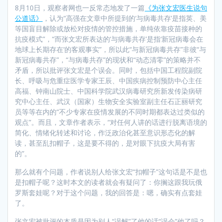
8月10日，观察者网也一反常态地发了一篇
《
为张文宏医生说句
公道话
》
，认为“高强在文章中所提到的‘与病毒共存’是指英、美
等国盲目解除或放松对疫情的管控措施，单纯依靠疫苗接种的
抗疫模式”，“而张文宏所表达的‘与病毒共存’是指‘新冠病毒会在
地球上长期存在’的客观事实”，所以此“与新冠病毒共存”非彼“与
新冠病毒共存”，“与病毒共存”的现状和“动态清零”的策略并不
矛盾，所以批评张文宏是个误会。同时，包括中国工程院副院
长、呼吸与危重症医学专家王辰、中国疾病控制预防中心主任
高福、钟南山院士、中国科学院武汉病毒研究所新发传染病研
究中心主任、武汉（国家）生物安全实验室副主任石正丽研究
员等等在内的“不少专家在疫情发展的不同时期都表达过类似的
观点”。而且，文章作者表示，“对任何人讲的话进行脱离语境的
简化、情绪化转述和讨论，作泛政治化甚至意识形态化的解
读，甚至乱扣帽子，这是要不得的，是对眼下抗疫大局有害
的”。
那么就有个问题，作者说别人给张文宏“扣帽子”这句话是不是也
是扣帽子呢？这时本文的读者就会有疑问了：你搁这跟我玩俄
罗斯套娃呢？对于这个问题，我的回答是：嗯，确实有点套娃
了。
张文宏被批评的本质是因为别人“误解”了他的话“误会”他了吗？