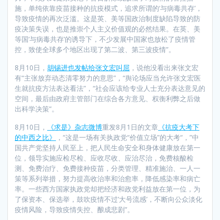
施，单纯依靠疫苗接种的抗疫模式，追求所谓的‘与病毒共存’，
导致疫情的再次泛滥。这是英、美等国政治制度缺陷导致的防
疫决策失误，也是推崇个人主义价值观的必然结果。在英、美
等国‘与病毒共存’的诱导下，不少发展中国家也放松了疫情管
控，致使全球多个地区出现了第二波、第三波疫情”。
8月10日，
胡锡进也发帖给张文宏叫屈
，说他没看出来张文宏
有“主张放弃动态清零努力的意思”，“舆论场应当允许张文宏医
生就抗疫方法表达看法”，“社会应该给专业人士充分表达意见的
空间，最后由政府主管部门在综合各方意见、权衡利弊之后做
出科学决策”。
8月10日，
《求是》杂志微博
重发8月1日的文章
《抗疫大考下
的中西之比》
，“这是一场有关执政党“价值立场”的大考“，”中
国共产党坚持人民至上，把人民生命安全和身体健康放在第一
位，领导实施应检尽检、应收尽收、应治尽治，免费核酸检
测、免费治疗、免费接种疫苗，分类管理、精准施治、一人一
策等系列举措，努力提高收治率和治愈率，降低感染率和病亡
率。一些西方国家执政党却把经济和政党利益放在第一位，为
了保资本、保选举，鼓吹疫情不过’大号流感’，不断向公众淡化
疫情风险，导致疫情失控、酿成悲剧”。