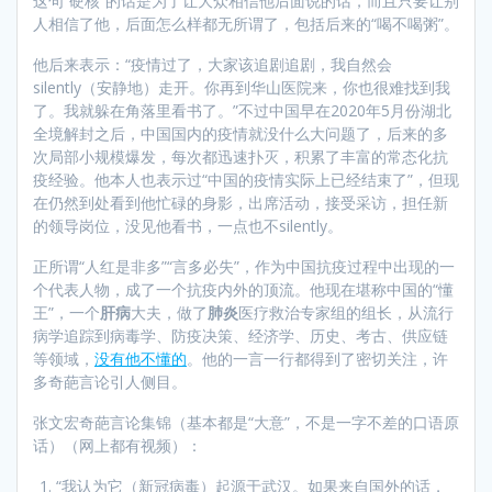
这句“硬核”的话是为了让大众相信他后面说的话，而且只要让别
人相信了他，后面怎么样都无所谓了，包括后来的“喝不喝粥”。
他后来表示：“疫情过了，大家该追剧追剧，我自然会
silently（安静地）走开。你再到华山医院来，你也很难找到我
了。我就躲在角落里看书了。”不过中国早在2020年5月份湖北
全境解封之后，中国国内的疫情就没什么大问题了，后来的多
次局部小规模爆发，每次都迅速扑灭，积累了丰富的常态化抗
疫经验。他本人也表示过“中国的疫情实际上已经结束了”，但现
在仍然到处看到他忙碌的身影，出席活动，接受采访，担任新
的领导岗位，没见他看书，一点也不silently。
正所谓“人红是非多”“言多必失”，作为中国抗疫过程中出现的一
个代表人物，成了一个抗疫内外的顶流。他现在堪称中国的“懂
王”，一个
肝病
大夫，做了
肺炎
医疗救治专家组的组长，从流行
病学追踪到病毒学、防疫决策、经济学、历史、考古、供应链
等领域，
没有他不懂的
。他的一言一行都得到了密切关注，许
多奇葩言论引人侧目。
张文宏奇葩言论集锦（基本都是“大意”，不是一字不差的口语原
话）（网上都有视频）：
“我认为它（新冠病毒）起源于武汉。如果来自国外的话，