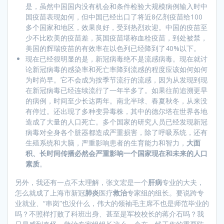
是，虽然中国国内没有机会和条件检验大规模病例输入时中
国疫苗表现如何，但中国已经出口了将近8亿剂疫苗给100
多个国家和地区，效果良好，受到热烈欢迎。中国的疫苗至
少不比欧美的疫苗差，英国疫苗堪称血栓疫苗，到处被禁，
美国的辉瑞疫苗的有效率在以色列已经降到了40%以下。
现在已经很明显的是，新冠病毒绝不是流感病毒。现在就讨
论新冠病毒的感染率和死亡率降到流感的程度应该如何如何
为时尚早。它不会成为按季节流行的流感，因为从发现到现
在新冠病毒已经连续流行了一年半多了。如果往前追溯更早
的病例，时间至少长达两年。南北半球、春夏秋冬，从来没
有停过。还出现了多种变异毒株，其中的德尔塔在世界各地
造成了大量的人口死亡。多个国家的研究人员已经发现新冠
病毒对全身各个脏器都造成严重损害，除了呼吸系统，还有
生殖系统和大脑，严重影响患者的生育能力和智力，
大面
积、长时间传播必然会严重影响一个国家现在和未来的人口
素质
。
另外，我还有一点不太理解，张文宏是一个
肝病
专业的大夫，
怎么就成了上海市新冠
肺炎
医疗
救治
专家组的组长。要说跨专
业就业、“串岗”也没什么，伟大的领袖毛主席不也是师范毕业的
吗？不照样打败了科班出身、甚至是军校校长的蒋介石吗？我