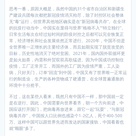
思考一番，原因大概是，虽然中国的31个省市自治区和新疆生
产建设兵团每次都把新冠疫情消灭殆尽，除了封控区社会整体
无“毒”运行，但世界其他地区确实是在“新冠病毒共存”。在全球
的抗疫行动当中，中国实在显得与世界“格格不入”“特立独行”。
日常生活每次在经过短时间的防疫封控之后都可以完全恢复正
常，经济增长和社会发展依然正常进行。2020年，中国不但是
全世界唯一正增长的主要经济体，而且如期实现了脱贫攻坚的
目标，历史性地消灭了绝对贫困。2021年，国内国外双循环更
是如火如荼，内需和外贸双双高歌猛进。因为中国成功控制住
疫情，工厂正常开工，而国外的工厂因为疫情严重，工人染
病，只好关门，订单“回流”到中国，中国又有了世界唯一正常运
行的制造业，生产的各种货物成了硬通货，在全球普遍通胀的
环境中十分抢手。
不过，这在某些人看来，既然只有中国不一样，那中国就一定
是在逆行。因此，中国需要向世界看齐，朝一个方向前进，中
国应该打开国门，把病毒再放进来，跟它一起“玩耍”，“与新冠
病毒共存”，中国按人口比例也感染个1-2亿人，死个400-500
万。这样中国可以跟世界先进而发达的国家接轨，中国看着也
就“顺眼”多了。