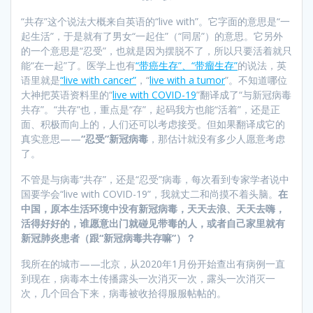
“共存”这个说法大概来自英语的“live with”。它字面的意思是“一
起生活”，于是就有了男女“一起住”（“同居”）的意思。它另外
的一个意思是“忍受”，也就是因为摆脱不了，所以只要活着就只
能“在一起”了。医学上也有
“带癌生存”、“带瘤生存”
的说法，英
语里就是
“live with cancer”
，“
live with a tumor
”。不知道哪位
大神把英语资料里的“
live with COVID-19
”翻译成了“与新冠病毒
共存”。“共存”也，重点是“存”，起码我方也能“活着”，还是正
面、积极而向上的，人们还可以考虑接受。但如果翻译成它的
真实意思——
“忍受”新冠病毒
，那估计就没有多少人愿意考虑
了。
不管是与病毒“共存”，还是“忍受”病毒，每次看到专家学者说中
国要学会“live with COVID-19”，我就丈二和尚摸不着头脑。
在
中国，原本生活环境中没有新冠病毒，天天去浪、天天去嗨，
活得好好的，谁愿意出门就碰见带毒的人，或者自己家里就有
新冠肺炎患者（跟“新冠病毒共存嘛”）？
我所在的城市——北京，从2020年1月份开始查出有病例一直
到现在，病毒本土传播露头一次消灭一次，露头一次消灭一
次，几个回合下来，病毒被收拾得服服帖帖的。