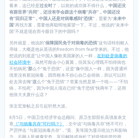
看来，这已经是
过去时
了，以前的成功算不得什么，
中国还没
有跟世界“共同”，还没有学会跟这个病毒“共存”，中国还没
有“回归正常”，中国人还是对病毒感到“恐惧”
，需要为“
未来中
国
”再找方案，需要他再聪明地展望一下。不过，他说的“未来中
国”不就是现在而今眼目下的中国吗？
另外就是，他说的“
保障国民免于对病毒的恐惧
”这句话特别耐人
寻味，大概是他从英语的freedom from fear学来的。不过，他
想说的到底是“让中国人像欧美国家的人一样，
在到处是病毒的
社会环境中
，虽然可能会小心翼翼，但其实心理既不怕得病也
不怕病死”
那
么个“免于恐惧”，还是“像中国人一样，因为普通环
境里没有新冠病毒，因而根本不担心自己会得病，所以可以到
处去浪去嗨”
这
么个“免于恐惧”？答案当然是第一个啦——“不怕
病，不怕死”，因为中国人现在已经“免于恐惧”快两年了，还用
他张大夫废什么话？
张文宏发帖之后引起轩然大波。
8月5日，中国卫生经济学会总顾问、原卫生部部长高强发表文
章
《“与病毒共存”可行吗？》
，文中说“与病毒共存”绝不可行，
严厉抨击 “与新冠病毒共存”，“英、美等国为显示统治力和影响
力，不顾人民健康安危，盲目解除或放松了对疫情的管控措