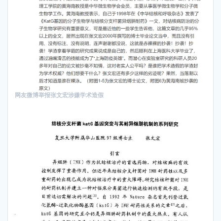
网友微博举报张文宏涉嫌学术造假