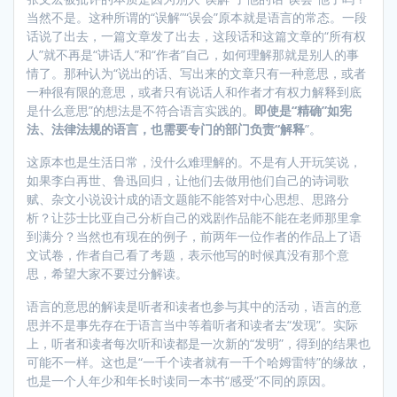
当然不是。这种所谓的“误解”“误会”原本就是语言的常态。一段
话说了出去，一篇文章发了出去，这段话和这篇文章的“所有权
人”就不再是“讲话人”和“作者”自己，如何理解那就是别人的事
情了。那种认为“说出的话、写出来的文章只有一种意思，或者
一种很有限的意思，或者只有说话人和作者才有权力解释到底
是什么意思”的想法是不符合语言实践的。
即使是“精确”如宪
法、法律法规的语言，也需要专门的部门负责“解释
”。
这原本也是生活日常，没什么难理解的。不是有人开玩笑说，
如果李白再世、鲁迅回归，让他们去做用他们自己的诗词歌
赋、杂文小说设计成的语文题能不能答对中心思想、思路分
析？让莎士比亚自己分析自己的戏剧作品能不能在老师那里拿
到满分？当然也有现在的例子，前两年一位作者的作品上了语
文试卷，作者自己看了考题，表示他写的时候真没有那个意
思，希望大家不要过分解读。
语言的意思的解读是听者和读者也参与其中的活动，语言的意
思并不是事先存在于语言当中等着听者和读者去“发现”。实际
上，听者和读者每次听和读都是一次新的“发明”，得到的结果也
可能不一样。这也是“一千个读者就有一千个哈姆雷特”的缘故，
也是一个人年少和年长时读同一本书“感受”不同的原因。