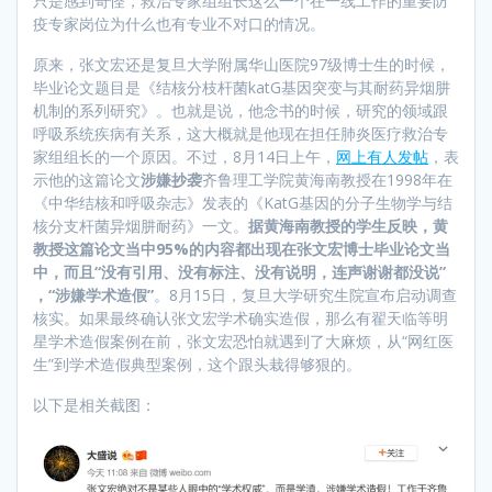
只是感到奇怪，救治专家组组长这么一个在一线工作的重要防
疫专家岗位为什么也有专业不对口的情况。
原来，张文宏还是复旦大学附属华山医院97级博士生的时候，
毕业论文题目是《结核分枝杆菌katG基因突变与其耐药异烟肼
机制的系列研究》。也就是说，他念书的时候，研究的领域跟
呼吸系统疾病有关系，这大概就是他现在担任肺炎医疗救治专
家组组长的一个原因。不过，8月14日上午，
网上有人发帖
，表
示他的这篇论文
涉嫌抄袭
齐鲁理工学院黄海南教授在1998年在
《中华结核和呼吸杂志》发表的《KatG基因的分子生物学与结
核分支杆菌异烟肼耐药》一文。
据黄海南教授的学生反映，黄
教授这篇论文当中95%的内容都出现在张文宏博士毕业论文当
中，而且“没有引用、没有标注、没有说明，连声谢谢都没说”
，“涉嫌学术造假”
。8月15日，复旦大学研究生院宣布启动调查
核实。如果最终确认张文宏学术确实造假，那么有翟天临等明
星学术造假案例在前，张文宏恐怕就遇到了大麻烦，从“网红医
生”到学术造假典型案例，这个跟头栽得够狠的。
以下是相关截图：