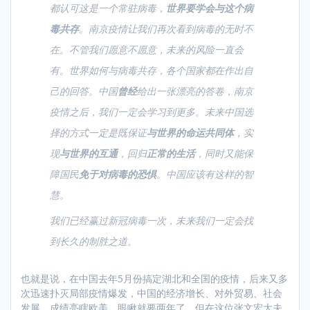
都认可这是一个常驻病毒，
世界要学会与这个病
毒共存
。南京疫情让我们再次看到病毒的无时不
在。不管我们愿意不愿意，未来的风险一直会
有。世界如何与病毒共存，各个国家都在作出自
己的回答。中国
曾经
给出一张漂亮的答卷，南京
疫情之后，我们一定会学习到更多。未来中国选
择的方式一定是既保证
与世界的命运共同体
，实
现
与世界的互通
，回归
正常的生活
，同时又能保
障国民
免于对病毒的恐惧
。中国应该有这样的智
慧。
我们已经赢过新冠病毒一次，未来我们一定会找
到长久的制胜之道。
也就是说，在中国去年5月份搞定湖北和全国的疫情，后来又多
次迅速扑灭局部疫情爆发，中国的经济增长、对外贸易、社会
发展，成绩亮瞎欧美，眼瞅就要两年了，但在这位张文宏大夫