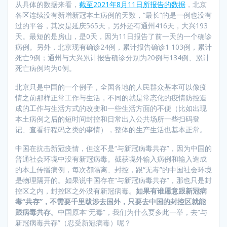
从具体的数据来看，
截至2021年8月11日所报告的数据
，北京
各区连续没有新增新冠本土病例的天数，“最长”的是一例也没有
过的平谷，其次是延庆565天，另外还有通州416天，大兴193
天。最短的是房山，是0天，因为11日报告了前一天的一个确诊
病例。另外，北京现有确诊24例，累计报告确诊1 103例，累计
死亡9例；通州与大兴累计报告确诊分别为20例与134例、累计
死亡病例均为0例。
北京只是中国的一个例子，全国各地的人民群众基本可以像疫
情之前那样正常工作与生活，不同的就是常态化的疫情防控造
成的工作与生活方式的改变和一些生活方面的不便（比如出现
本土病例之后的短时间封控和日常出入公共场所一些扫码登
记、查看行程码之类的事情），整体的生产生活也基本正常。
中国在抗击新冠疫情，但这不是“与新冠病毒共存”，因为中国的
普通社会环境中没有新冠病毒。截获境外输入病例和输入造成
的本土传播病例，每次都隔离、封控，跟“无毒”的中国社会环境
是物理隔开的。如果说中国存在“与新冠病毒共存”，那也只是封
控区之内，封控区之外没有新冠病毒。
如果有谁愿意跟新冠病
毒“共存”，不需要千里跋涉去国外，只要去中国的封控区就能
跟病毒共存。
中国原本“无毒”，我们为什么要多此一举，去“与
新冠病毒共存”（忍受新冠病毒）呢？