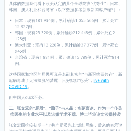
具体的数据我们看下欧美认定的几个全球防疫“优等生”：日本、
韩国、澳大利亚和台湾省（以下数据参考新浪新闻客户端*）：
日本：现有181 934例，累计确诊1 055 566例，累计死亡
15 327例；
韩国：现有25 320例，累计确诊212 448例，累计死亡2
125例；
澳大利亚：现有12 228例，累计确诊37 377例，累计死亡
945例；
台湾省：现有1 881例，累计确诊15 789例，累计死亡814
例。
这些国家和地区的居民可真是名副其实的“与新冠病毒共存”，新
冠病毒成了无法摆脱的梦魇，只好默默“忍受”，
live with
COVID-19
。
但中国人duck不必。
二、张文宏的“屁股”、“脑子”与人品：奇葩言论、作为一个传染
病医生的专业水平以及涉嫌学术不端、博士毕业论文涉嫌抄袭
张文宏因抗疫初期一句“共产党员先上”爆红网络，后来他表示说