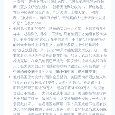
里看书”，但他不但没回华山医院，也没见他去指导医疗救
助（至少没听他说过），就看见他到处收聘书，踩红地毯，
在各种镜头前侃侃而谈，广泛涉猎，上知天文，下知地
理，“激扬粪土，当年万户侯”。最纯真的人也要怀疑此人是
不是个心机大boy。
他对党和政府的领导、动员的实力一无所知，不知道有多个
样本一起检测的“混检”，不清楚“只有检测了才知道有没有病
例、有多少病例”这么个简单的道理，不了解“只有病例很少
的时候全员检测才有意义，如果很多都是阳性还检测个
啥”这么浅显的知识，认定700天才能检测完武汉的人口。他
非常激动地认为全员检测是在胡搞。然后，武汉10天就全员
检测完毕。在全员检测已经成为中国疫情防控标准实践的今
天，张大夫为自己的话感觉害臊吗？很难让人相信他是一个
中国
的
传染病
专业的大夫（
既不懂中国，也不懂专业
）。
他对美国应对疫情的预测全是错的。美国因为新冠疫情人均
预期寿命直接拉低了1岁多；美国不但救治、检测跟不上，
而且已经死了将近70万人，感染了将近4000万人；防疫物
资自己不能生产，大部分都从中国进口；美国疾控和医疗体
系全都成了筛子，漏洞百出，防疫措施朝令夕改，一会说不
需要戴口罩，一会说需要戴两层口罩；美国政府不但没有找
到合适的防疫措施，还推卸责任，把病毒的起源当成大锅甩
来甩去，掩盖自己工作不力、失职渎职、漠视人民健康与生