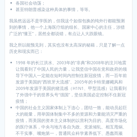
各国社会动荡；
甚至特朗普感染这种具体的事情，等等。
我虽然远远不是学医的，但我这个如假包换的纯外行都能预测
到的事情，他一个上海医疗组的组长、国家中心的主任，涉猎
广泛的“懂王”，居然全都说错，有点让人大跌眼镜。
我之所以能预见到，其实也没有太高深的秘籍，只是了解一点
历史和现实而已：
1998 年的长江洪水、2003年的“非典”和2008年的汶川地震
让我看到了中国人民的力量，让我坚信中国在党和政府的领
导下中国人一定能在短时间内控制住新冠疫情，而一百年前
发源于美国的“西班牙大流感”、2005年的卡特里娜飓风和
2009年发源于美国的猪流感（H1N1、甲型流感）让我看到
了外强中干的世界头号“强国”，坚信美国必定控制不住新冠
疫情；
中国的社会主义国家体制上下连心，团结一致，能动员起巨
大的能量，用举国体制集中不多的资源和力量能消灭严重的
疫情，而美国的资本主义体制的以营利为目的、高度市场化
的医疗体系，中央与地方各自为政、党派倾轧、相互甩锅、
不干实事、嘴炮第一，普通民众科学素养低下、愚蠢而顽