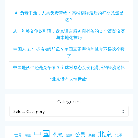
AI 负责干活，人类负责背锅：高端翻译最后的壁垒竟然是
这？
从一句英文争议引语，盘点语言服务商必备的 3 个高阶文案
与本地化技巧
中国2035年或有9艘航母？美国真正害怕的其实不是这个数
字
中国是伙伴还是竞争者？全球对华态度变化背后的经济逻辑
“北京没有人情世故”
Categories
中国
北京
公民
代笔
世界
北漂
东亚
健康
关税