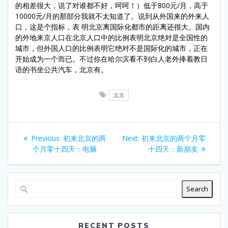
的相差很大，说了对谁都不好，呵呵！）低于800元/月，高于
10000元/月的那部分我就不太知道了。说到从外国来的外来人
口，这是个指标，表 明北京离国际化都市的距离还很大。国内
的外地来京人口在北京人口中的比例表明北京绝对是全国性的
城市，但外国人口的比例表明它绝对不是国际化的城市，正在
开始成为一个而已。不过你在哈尔滨看不到白人老外捧着教日
语的书坐公共汽车，北京有。
北京
Post
Previous
Next
Previous:
初来北京的两
Next:
初来北京的两个月零
navigation
post:
post:
个月零十四天：电脑
十四天：新朋友
Search
RECENT POSTS