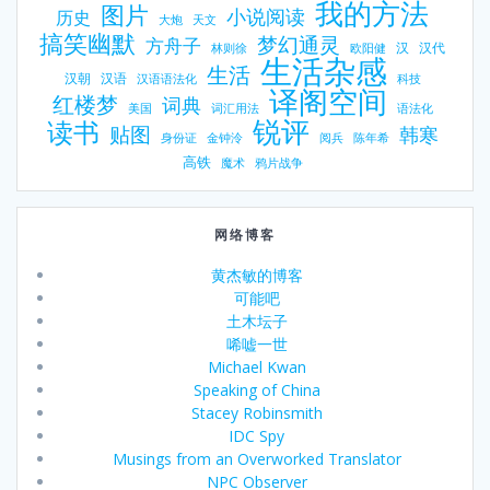
我的方法
图片
小说阅读
历史
大炮
天文
搞笑幽默
梦幻通灵
方舟子
汉
汉代
林则徐
欧阳健
生活杂感
生活
汉朝
汉语
汉语语法化
科技
译阁空间
红楼梦
词典
美国
词汇用法
语法化
锐评
读书
贴图
韩寒
身份证
金钟泠
阅兵
陈年希
高铁
魔术
鸦片战争
网络博客
黄杰敏的博客
可能吧
土木坛子
唏嘘一世
Michael Kwan
Speaking of China
Stacey Robinsmith
IDC Spy
Musings from an Overworked Translator
NPC Observer