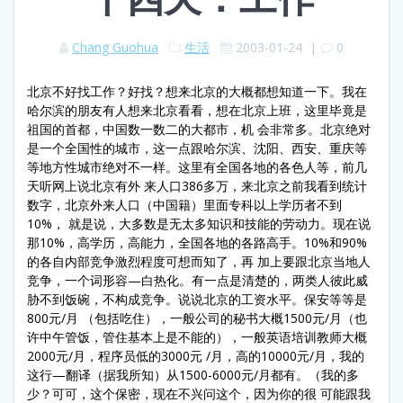
Chang Guohua
生活
2003-01-24
|
0
北京不好找工作？好找？想来北京的大概都想知道一下。我在
哈尔滨的朋友有人想来北京看看，想在北京上班，这里毕竟是
祖国的首都，中国数一数二的大都市，机 会非常多。北京绝对
是一个全国性的城市，这一点跟哈尔滨、沈阳、西安、重庆等
等地方性城市绝对不一样。这里有全国各地的各色人等，前几
天听网上说北京有外 来人口386多万，来北京之前我看到统计
数字，北京外来人口（中国籍）里面专科以上学历者不到
10%， 就是说，大多数是无太多知识和技能的劳动力。现在说
那10%，高学历，高能力，全国各地的各路高手。10%和90%
的各自内部竞争激烈程度可想而知了，再 加上要跟北京当地人
竞争，一个词形容—白热化。有一点是清楚的，两类人彼此威
胁不到饭碗，不构成竞争。说说北京的工资水平。保安等等是
800元/月 （包括吃住），一般公司的秘书大概1500元/月（也
许中午管饭，管住基本上是不能的），一般英语培训教师大概
2000元/月，程序员低的3000元 /月，高的10000元/月，我的
这行—翻译（据我所知）从1500-6000元/月都有。（我的多
少？可可，这个保密，现在不兴问这个，因为你的很 可能跟我