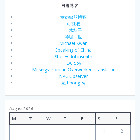
网络博客
黄杰敏的博客
可能吧
土木坛子
唏嘘一世
Michael Kwan
Speaking of China
Stacey Robinsmith
IDC Spy
Musings from an Overworked Translator
NPC Observer
龙 Loong 网
August 2026
M
T
W
T
F
S
S
1
2