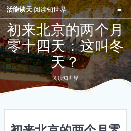
Skip
活龍谈天
阅读知世界
to
content
初来北京的两个月
零十四天：这叫冬
天？
阅读知世界
初来北京的两个月零