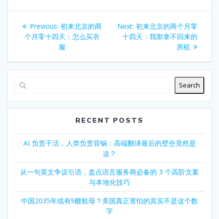
Post
Previous
Next
Previous:
初来北京的两
Next:
初来北京的两个月零
navigation
post:
post:
个月零十四天：怎么买衣
十四天：我那拿不回来的
服
房租
Search
RECENT POSTS
AI 负责干活，人类负责背锅：高端翻译最后的壁垒竟然是
这？
从一句英文争议引语，盘点语言服务商必备的 3 个高阶文案
与本地化技巧
中国2035年或有9艘航母？美国真正害怕的其实不是这个数
字