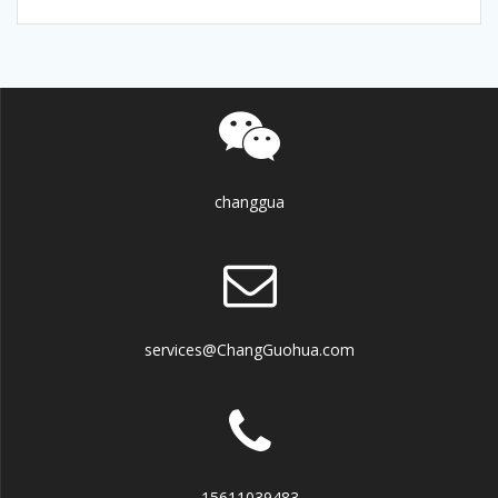
changgua
services@ChangGuohua.com
15611039483