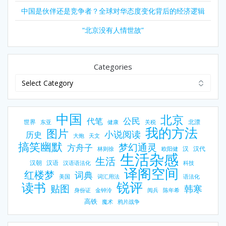
中国是伙伴还是竞争者？全球对华态度变化背后的经济逻辑
“北京没有人情世故”
Categories
中国
北京
公民
代笔
世界
北漂
东亚
健康
关税
我的方法
图片
小说阅读
历史
大炮
天文
搞笑幽默
梦幻通灵
方舟子
汉
汉代
林则徐
欧阳健
生活杂感
生活
汉朝
汉语
汉语语法化
科技
译阁空间
红楼梦
词典
美国
词汇用法
语法化
锐评
读书
贴图
韩寒
身份证
金钟泠
阅兵
陈年希
高铁
魔术
鸦片战争