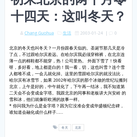
十四天：这叫冬天？
Chang Guohua
生活
2003-01-24
|
0
北京的冬天也叫冬天？一月份跟春天似的。圣诞节那几天是冷
了点，不过跟哈尔滨差远。在哈尔滨我必须穿棉裤，在北京连
薄一点的棉鞋都不能穿，热！公司里热。 外面下雪了！快看
呀，多好看，地上都是白的！我一看，切，这也叫雪？连个雪
人都堆不成，一会儿就化掉。这里的雪跟哈尔滨的就没法比，
哈尔滨有冰雪节，如果 2002年哈尔滨的那个冰做的世纪坛搬到
北京，上午是好的，中午就化了，下午再一结冰，我不知道第
二天会不会变成金字塔。我跟北京的同事和老板讲大兴安岭 的
雪和冰，他们就像听欧洲的故事一样。
* 你问我为什么是金字塔？因为它没准会变成华盛顿纪念碑，
谁知道会融化成什么样子……
冬天
北京