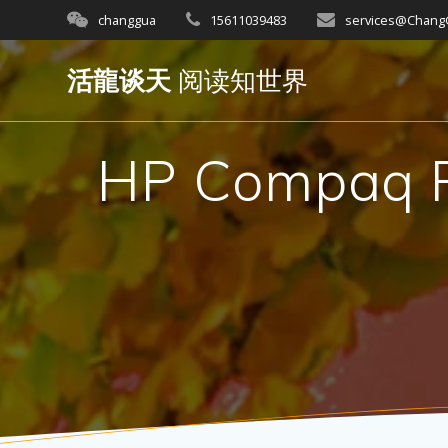
Skip
changgua
15611039483
services@Chan
to
content
活龍谈天
阅读知世界
HP Compaq 