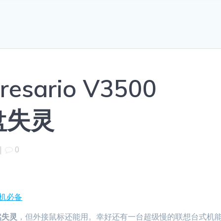
resario V3500
键盘失灵
|
0
重装机必备
然失灵
，但外接鼠标还能用。幸好还有一台超级慢的联想台式机