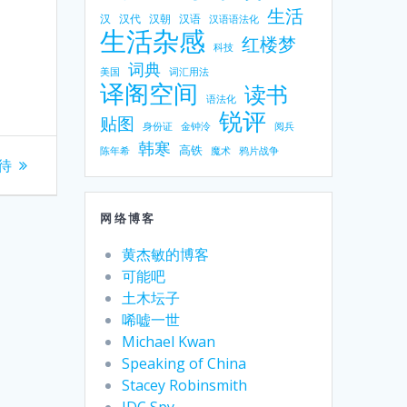
生活
汉
汉代
汉朝
汉语
汉语语法化
生活杂感
红楼梦
科技
词典
美国
词汇用法
译阁空间
读书
语法化
锐评
贴图
身份证
金钟泠
阅兵
韩寒
高铁
陈年希
魔术
鸦片战争
待
网络博客
黄杰敏的博客
可能吧
土木坛子
唏嘘一世
Michael Kwan
Speaking of China
Stacey Robinsmith
IDC Spy