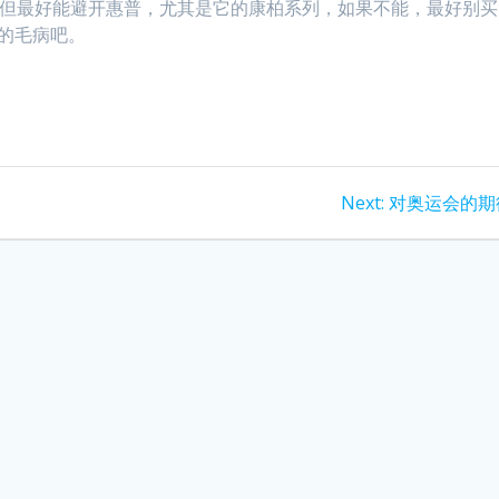
，但最好能避开惠普，尤其是它的康柏系列，如果不能，最好别买
别的毛病吧。
Next
Next:
对奥运会的期
post: