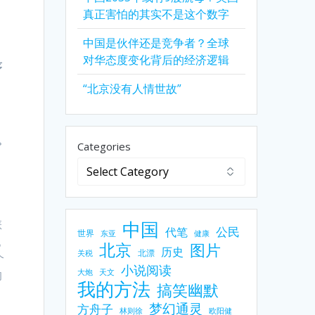
真正害怕的其实不是这个数字
中国是伙伴还是竞争者？全球
对华态度变化背后的经济逻辑
序
“北京没有人情世故”
。
Categories
。
怎
中国
公民
代笔
世界
东亚
健康
。
北京
图片
历史
北漂
关税
个
小说阅读
的
大炮
天文
我的方法
搞笑幽默
梦幻通灵
方舟子
林则徐
欧阳健