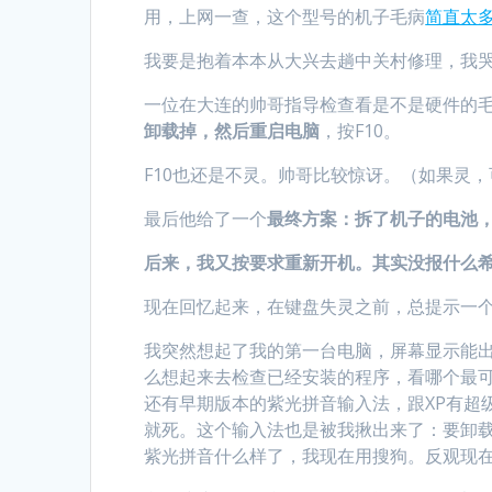
用，上网一查，这个型号的机子毛病
简直太
我要是抱着本本从大兴去趟中关村修理，我
一位在大连的帅哥指导检查看是不是硬件的
卸载掉，然后重启电脑
，按F10。
F10也还是不灵。帅哥比较惊讶。（如果灵
最后他给了一个
最终方案：拆了机子的电池
后来，我又按要求重新开机。其实没报什么希
现在回忆起来，在键盘失灵之前，总提示一
我突然想起了我的第一台电脑，屏幕显示能
么想起来去检查已经安装的程序，看哪个最
还有早期版本的紫光拼音输入法，跟XP有超
就死。这个输入法也是被我揪出来了：要卸
紫光拼音什么样了，我现在用搜狗。反观现