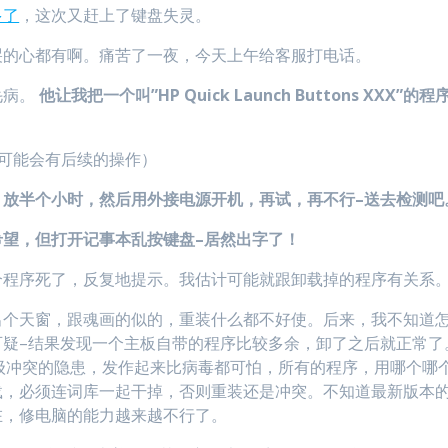
多了
，这次又赶上了键盘失灵。
哭的心都有啊。痛苦了一夜，今天上午给客服打电话。
毛病。
他让我把一个叫”HP Quick Launch Buttons XXX”的程
，可能会有后续的操作）
，放半个小时，然后用外接电源开机，再试，再不行–送去检测吧
望，但打开记事本乱按键盘–居然出字了！
个程序死了，反复地提示。我估计可能就跟卸载掉的程序有关系
出个天窗，跟魂画的似的，重装什么都不好使。后来，我不知道
可疑–结果发现一个主板自带的程序比较多余，卸了之后就正常了
级冲突的隐患，发作起来比病毒都可怕，所有的程序，用哪个哪
载，必须连词库一起干掉，否则重装还是冲突。不知道最新版本
在，修电脑的能力越来越不行了。