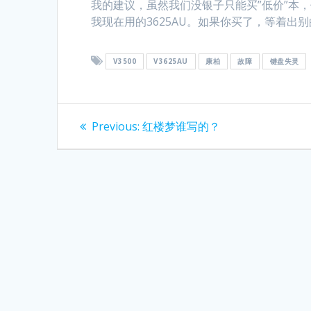
我的建议，虽然我们没银子只能买”低价”本
我现在用的3625AU。如果你买了，等着出
V3500
V3625AU
康柏
故障
键盘失灵
Post
Previous
Previous:
红楼梦谁写的？
post:
navigation