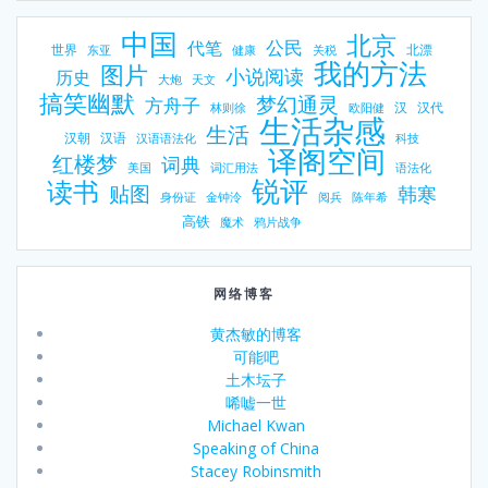
中国
北京
公民
代笔
世界
北漂
东亚
健康
关税
我的方法
图片
小说阅读
历史
大炮
天文
搞笑幽默
梦幻通灵
方舟子
汉
汉代
林则徐
欧阳健
生活杂感
生活
汉朝
汉语
汉语语法化
科技
译阁空间
红楼梦
词典
美国
词汇用法
语法化
锐评
读书
贴图
韩寒
身份证
金钟泠
阅兵
陈年希
高铁
魔术
鸦片战争
网络博客
黄杰敏的博客
可能吧
土木坛子
唏嘘一世
Michael Kwan
Speaking of China
Stacey Robinsmith