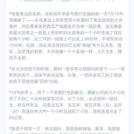
*借着奥运的东风，在机动车单双号限行实施的前一天7月19号
我搬家了——从鸟巢边上的安慧里小区搬到了南边远郊的大兴
黄村，但距离著名的西瓜产地庞各庄尚有一段距离。这次搬家
的最大后果之一就是上班的时间从原来的一个小时变成了现在
的两个小时，在三环的一段路上可以走上40分钟，不堵车的话
15分钟。以前，我从来没觉得自己会跟“南城”有什么关系。现
在，这是我的新家。大兴就像一个小县城一样，人不太多，路
也不太挤。
*在大兴找房子的时候，遇到一套非常让我郁闷的房子——一套
刚买的房子，没抹平的水泥地、白墙、一切尚未完工的工地状
的房子居然也要“原样”出租。
*19号的早上，用了一个星期打包的家当，搬家公司的几个小伙
用了不到二十分钟就装车完毕。出了小区，从北四环一路往
北，奔五环而去。沿着北五环、东五环、南五环和（北）京开
（封）高速狂奔大约一个小时后就到了小区，里程表显示走了
65公里。
*新房子两室一厅，南北朝向，里面瓷砖铺地，家具、电器较