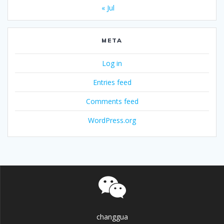
« Jul
META
Log in
Entries feed
Comments feed
WordPress.org
changgua