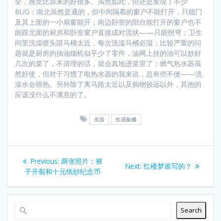
全，感觉比原来的好很多。虽然如此，但还是发现了不少
BUG：南北虽然是通的，但中间隔着的窗户不能打开，只能门
及其上面的一小扇窗能开；南边卧室的阳台能打开的窗户也不
能跟北面的厨房和卧室窗户直接成对流状——只能拐弯；卫生
间里洗澡喷头跟马桶太近，每次洗澡马桶必湿；比较严重的问
题就是厨房的抽油烟机似乎少了零件，油网上挂的油可以炒好
几次的菜了，不清理的话，就会真地进菜里了；燃气热水器虽
然好使，但对于习惯了电热水器的我来说，总有些不便——洗
澡水会很热。另外除了离马路太近以及购物较远以外，其他的
应该没什么不满意的了。
生活
生活杂感
Post
Previous
Previous:
两张照片：裤
Next
Next:
红楼梦谁写的？
navigation
post:
子开裂和十元纸钞纪念币
post:
Search