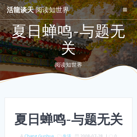
Skip
活龍谈天
阅读知世界
to
content
夏日蝉鸣-与题无
关
阅读知世界
夏日蝉鸣-与题无关
Chang Guohua
生活
2008-07-28
|
0