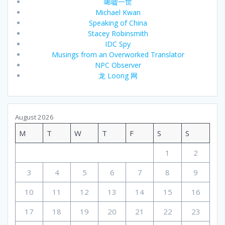
唏嘘一世
Michael Kwan
Speaking of China
Stacey Robinsmith
IDC Spy
Musings from an Overworked Translator
NPC Observer
龙 Loong 网
August 2026
M
T
W
T
F
S
S
1
2
3
4
5
6
7
8
9
10
11
12
13
14
15
16
17
18
19
20
21
22
23