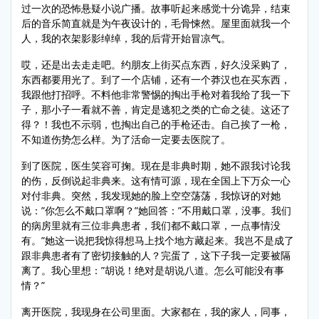
过一次的恐怖悬疑小说广播。故事听起来感觉十分诡异，结束
后的音乐简直就是为午夜设计的，毛骨悚然。屋里面就我一个
人，我的衣架影影绰绰，我的后背开始冒凉气。
哎，还是出去走走吧。约朋友上街买点东西，好久没采购了，
东西都要用光了。到了一个店铺，还有一个莽汉也在买东西，
我跟他打招呼。不料他非常警惕的掏出手枪对着我给了我一下
子，那小子一看就不善，肯定是逃犯之类的亡命之徒。这还了
得？！我也不示弱，也掏出自己的手枪还击。自己挨了一枪，
不知道伤势怎么样。为了活命一定要去医院了。
到了医院，医生笑容可掬。现在是非典时期，她不跟我讨论我
的伤，反倒说起非典来。这有情可源，现在全国上下万众一心
对付非典。突然，我发现她的脸上空空荡荡，我惊讶的对她
说：”你怎么不戴口罩啊？”她回答：”不用戴口罩，没事。我们
的病房里就有三位非典患者，我们都不戴口罩，一点事情没
有。”她这一说把我惊得想马上找个地方藏起来。我岂不是成了
跟非典患者有了密切接触的人？完蛋了，这下子我一定要被隔
离了。我心里想：”胡说！绝对是胡说八道。怎么可能没有事
情？”
离开医院，我现身在公司里面。大家都在，我的家人，同事，