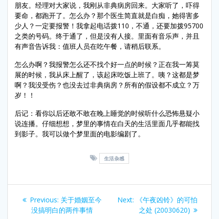
朋友。经理对大家说，我刚从非典病房回来。大家听了，吓得
要命，都跑开了。怎么办？那个医生简直就是白痴，她得害多
少人？一定要报警！我拿起电话拨110，不通，还要加拨95700
之类的号码。终于通了，但是没有人接。里面有音乐声，并且
有声音告诉我：值班人员在吃午餐，请稍后联系。
怎么办啊？我报警怎么还不找个好一点的时候？正在我一筹莫
展的时候，我从床上醒了，该起床吃饭上班了。咦？这都是梦
啊？我没受伤？也没去过非典病房？所有的假设都不成立？万
岁！！
后记：看你以后还敢不敢在晚上睡觉的时候听什么恐怖悬疑小
说连播。仔细想想，梦里的事情在白天的生活里面几乎都能找
到影子。我可以做个梦里面的电影编剧了。
生活杂感
Post
Previous
Next
Previous:
关于婚姻至今
Next:
《午夜凶铃》的可怕
navigation
post:
post:
没搞明白的两件事情
之处 (20030620)