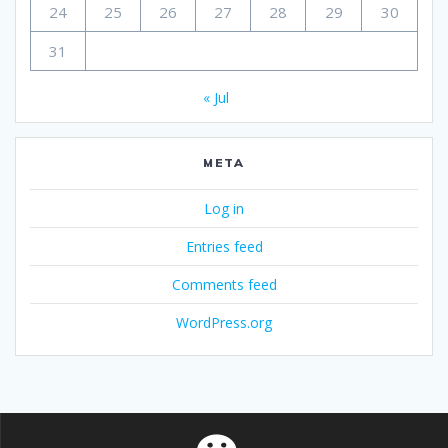
24
25
26
27
28
29
30
31
« Jul
META
Log in
Entries feed
Comments feed
WordPress.org