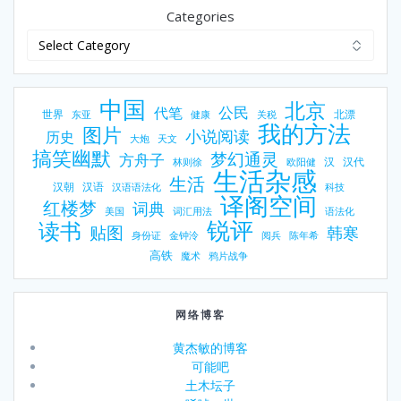
Categories
中国
北京
公民
代笔
世界
北漂
东亚
健康
关税
我的方法
图片
小说阅读
历史
大炮
天文
搞笑幽默
梦幻通灵
方舟子
汉
汉代
林则徐
欧阳健
生活杂感
生活
汉朝
汉语
汉语语法化
科技
译阁空间
红楼梦
词典
美国
词汇用法
语法化
锐评
读书
贴图
韩寒
身份证
金钟泠
阅兵
陈年希
高铁
魔术
鸦片战争
网络博客
黄杰敏的博客
可能吧
土木坛子