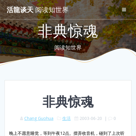
Skip
活龍谈天
阅读知世界
to
content
非典惊魂
阅读知世界
非典惊魂
Chang Guohua
生活
2003-06-20
|
0
晚上不愿意睡觉，等到午夜12点。摆弄收音机，碰到了上次听