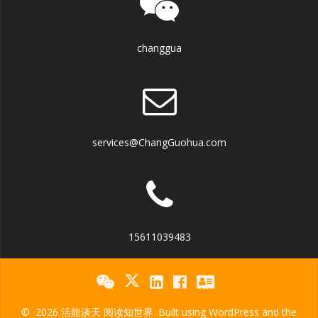
changgua
services@ChangGuohua.com
15611039483
© 2026 活龍谈天 阅读知世界. Built using WordPress and the