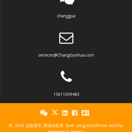
changgua
services@ChangGuohua.com
15611039483
© 2026 活龍谈天 阅读知世界. Built using WordPress and the
Mesmerize Theme