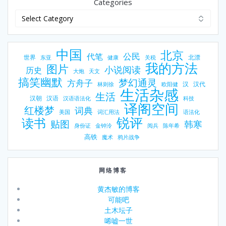
Categories
中国
北京
公民
代笔
世界
北漂
东亚
健康
关税
我的方法
图片
小说阅读
历史
大炮
天文
搞笑幽默
梦幻通灵
方舟子
汉
汉代
林则徐
欧阳健
生活杂感
生活
汉朝
汉语
汉语语法化
科技
译阁空间
红楼梦
词典
美国
词汇用法
语法化
锐评
读书
贴图
韩寒
身份证
金钟泠
阅兵
陈年希
高铁
魔术
鸦片战争
网络博客
黄杰敏的博客
可能吧
土木坛子
唏嘘一世