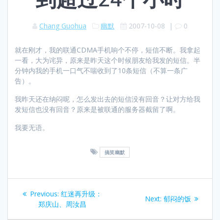
Chang Guohua
幽默
2007-10-08
|
0
就在刚才，我的联通CDMA手机响个不停，短信不断。我拿起
一看，大为诧异，原来是昨天这个时候朋友给我发的短信。半
分钟内我的手机一口气不喘收到了10条短信（不算一条广
告）。
我昨天还在纳闷呢，怎么发出去的短信没有回音？让对方给我
发短信也没有回音？原来是被联通的服务器截留了啊。
我要无语。
搞笑幽默
Post
Previous
Previous:
红迷再升级：
Next
Next:
郁闷的饭
navigation
post:
郑庆山、周汝昌
post: