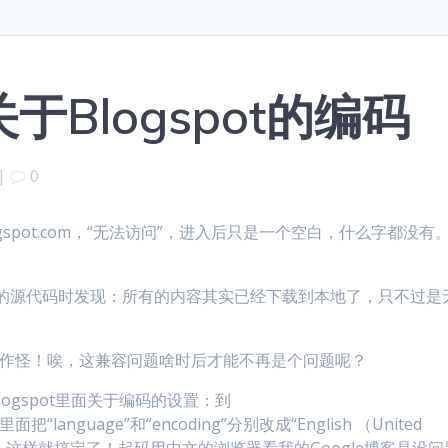
Blogspot的编码
|
0
logspot.com，“无法访问”，进入后只是一个空白，什么字都没有
index.html的源代码时发现：所有的内容其实已经下载到本地了，只不过是
在作怪！唉，这兼容问题啥时后才能不再是个问题呢？
logspot里面关于编码的设置：到
g> 里面把“language”和“encoding”分别改成“English （United
e-UTF8）”。这样就搞定了！起码用中文的浏览器看我的Google博客是没