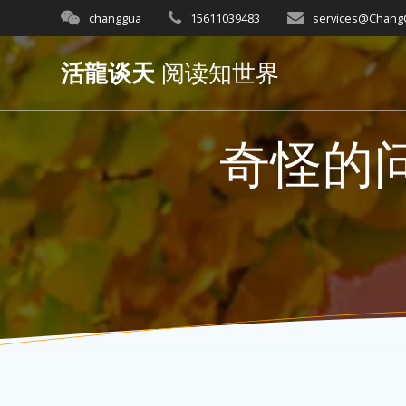
Skip
changgua
15611039483
services@Chan
to
content
活龍谈天
阅读知世界
奇怪的问