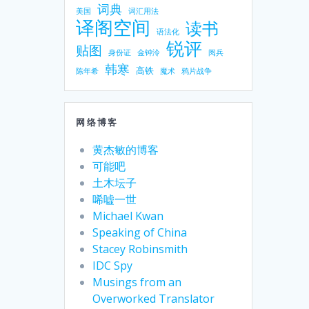
词典
美国
词汇用法
译阁空间
读书
语法化
锐评
贴图
身份证
金钟泠
阅兵
韩寒
高铁
陈年希
魔术
鸦片战争
网络博客
黄杰敏的博客
可能吧
土木坛子
唏嘘一世
Michael Kwan
Speaking of China
Stacey Robinsmith
IDC Spy
Musings from an
Overworked Translator