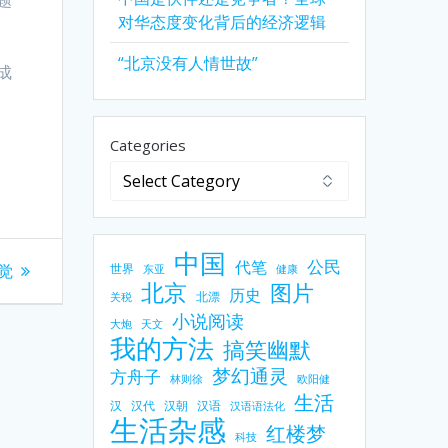
对华态度变化背后的经济逻辑
“北京没有人情世故”
成
Categories
中国
公民
代笔
觉
世界
东亚
健康
北京
图片
历史
北漂
关税
小说阅读
大炮
天文
我的方法
搞笑幽默
梦幻通灵
方舟子
林则徐
欧阳健
生活
汉
汉代
汉朝
汉语
汉语语法化
生活杂感
红楼梦
科技