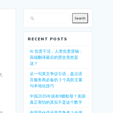
Search
RECENT POSTS
AI 负责干活，人类负责背锅：
高端翻译最后的壁垒竟然是
。
这？
从一句英文争议引语，盘点语
无
言服务商必备的 3 个高阶文案
与本地化技巧
中国2035年或有9艘航母？美国
真正害怕的其实不是这个数字
中国是伙伴还是竞争者？全球
问题