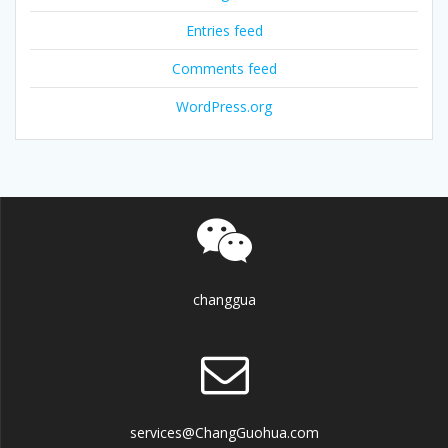
Entries feed
Comments feed
WordPress.org
changgua
services@ChangGuohua.com