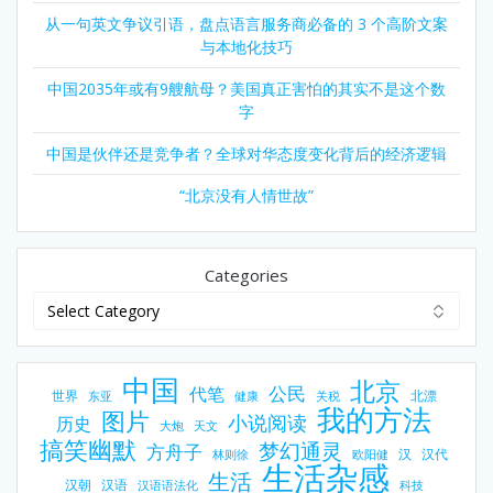
从一句英文争议引语，盘点语言服务商必备的 3 个高阶文案
与本地化技巧
中国2035年或有9艘航母？美国真正害怕的其实不是这个数
字
中国是伙伴还是竞争者？全球对华态度变化背后的经济逻辑
“北京没有人情世故”
Categories
中国
北京
公民
代笔
世界
北漂
东亚
健康
关税
我的方法
图片
小说阅读
历史
大炮
天文
搞笑幽默
梦幻通灵
方舟子
汉
汉代
林则徐
欧阳健
生活杂感
生活
汉朝
汉语
汉语语法化
科技