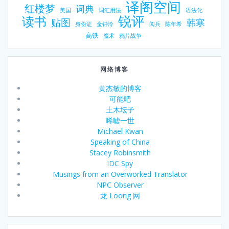
译阁空间
红楼梦
词典
美国
词汇用法
语法化
锐评
读书
贴图
韩寒
身份证
金钟泠
阅兵
陈年希
高铁
魔术
鸦片战争
网络博客
黄杰敏的博客
可能吧
土木坛子
唏嘘一世
Michael Kwan
Speaking of China
Stacey Robinsmith
IDC Spy
Musings from an Overworked Translator
NPC Observer
龙 Loong 网