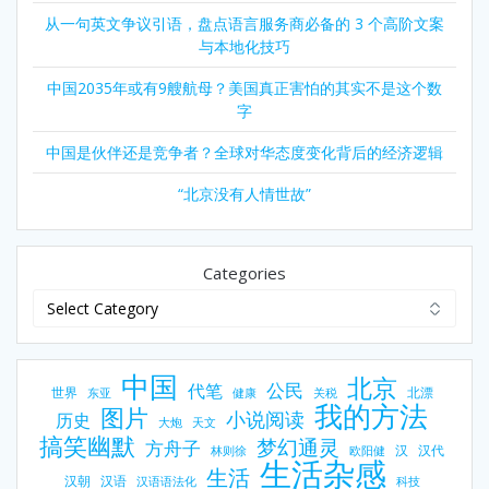
从一句英文争议引语，盘点语言服务商必备的 3 个高阶文案
与本地化技巧
中国2035年或有9艘航母？美国真正害怕的其实不是这个数
字
中国是伙伴还是竞争者？全球对华态度变化背后的经济逻辑
“北京没有人情世故”
Categories
中国
北京
公民
代笔
世界
北漂
东亚
健康
关税
我的方法
图片
小说阅读
历史
大炮
天文
搞笑幽默
梦幻通灵
方舟子
汉
汉代
林则徐
欧阳健
生活杂感
生活
汉朝
汉语
汉语语法化
科技