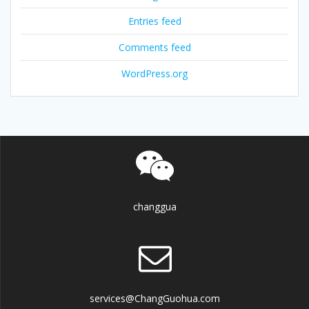
Entries feed
Comments feed
WordPress.org
changgua
services@ChangGuohua.com