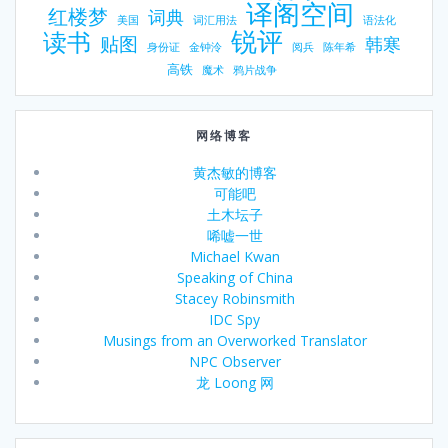
译阁空间
红楼梦
词典
美国
词汇用法
语法化
锐评
读书
贴图
韩寒
身份证
金钟泠
阅兵
陈年希
高铁
魔术
鸦片战争
网络博客
黄杰敏的博客
可能吧
土木坛子
唏嘘一世
Michael Kwan
Speaking of China
Stacey Robinsmith
IDC Spy
Musings from an Overworked Translator
NPC Observer
龙 Loong 网