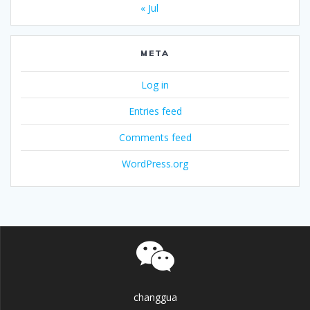
« Jul
META
Log in
Entries feed
Comments feed
WordPress.org
changgua