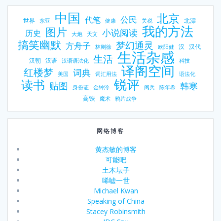
中国
北京
公民
代笔
世界
北漂
东亚
健康
关税
我的方法
图片
小说阅读
历史
大炮
天文
搞笑幽默
梦幻通灵
方舟子
汉
汉代
林则徐
欧阳健
生活杂感
生活
汉朝
汉语
汉语语法化
科技
译阁空间
红楼梦
词典
美国
词汇用法
语法化
锐评
读书
贴图
韩寒
身份证
金钟泠
阅兵
陈年希
高铁
魔术
鸦片战争
网络博客
黄杰敏的博客
可能吧
土木坛子
唏嘘一世
Michael Kwan
Speaking of China
Stacey Robinsmith