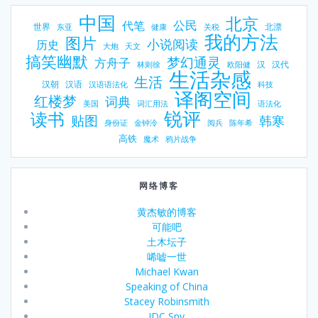
中国
北京
公民
代笔
世界
北漂
东亚
健康
关税
我的方法
图片
小说阅读
历史
大炮
天文
搞笑幽默
梦幻通灵
方舟子
汉
汉代
林则徐
欧阳健
生活杂感
生活
汉朝
汉语
汉语语法化
科技
译阁空间
红楼梦
词典
美国
词汇用法
语法化
锐评
读书
贴图
韩寒
身份证
金钟泠
阅兵
陈年希
高铁
魔术
鸦片战争
网络博客
黄杰敏的博客
可能吧
土木坛子
唏嘘一世
Michael Kwan
Speaking of China
Stacey Robinsmith
IDC Spy