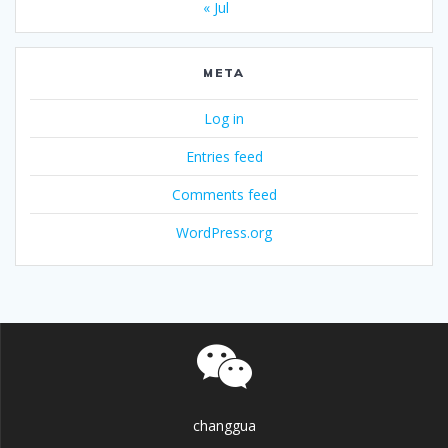
« Jul
META
Log in
Entries feed
Comments feed
WordPress.org
changgua