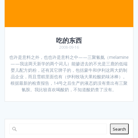
吃的东西
2008-09-16
也许是意料之外，也也许是意料之中——三聚氰氨（melamine
——我这两天新学的两个词儿）能掺进去的不光是三鹿的低端
婴儿配方奶粉，还有其它牌子的，包括蒙牛和伊利这两大奶制
品企业，而且雪糕里面也有（伊利牧场大果粒酸奶味冰棒）。
根据最新的检查报告，14号之后生产的液态奶没有查出有三聚
氰胺。我比较喜欢喝酸奶，不知道酸奶查了没有。
Search