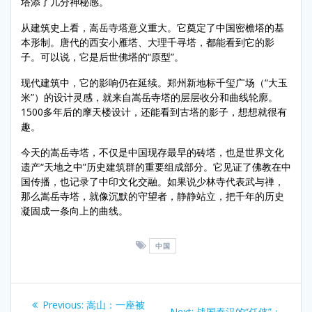
塔添了几分神秘感。
从建筑史上看，嵩岳寺塔意义重大。它奠定了中国密檐塔的基
本形制。唐代的西安小雁塔、大理千寻塔，都能看到它的影
子。可以说，它是后世佛塔的“原型”。
现代建筑中，它的影响仍在延续。郑州新地标千玺广场（“大玉
米”）的设计灵感，就来自嵩岳寺塔的层层收分和曲线轮廓。
1500多年后的摩天楼设计，还能看到古塔的影子，想想就很有
趣。
今天的嵩岳寺塔，不仅是中国现存最早的砖塔，也是世界文化
遗产“天地之中”历史建筑群的重要组成部分。它见证了佛教在中
国传播，也记录了中印文化交融。如果说少林寺代表武与禅，
那么嵩岳寺塔，就像沉默的守望者，静静站立，把千年的历史
凝固成一条向上的曲线。
中国
Post
Previous
Previous:
嵩山：一座被
Next
Next:
战国秦汉的“任侠”：