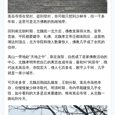
嵩岳寺塔在登封。提到登封，你可能只想到少林寺，但一千多
年前，这里可是北方佛教的热闹地带。
回到南北朝时期，北魏统一北方后，佛教发展得火热。皇帝、
贵族、平民都爱建寺、礼佛。北魏孝文帝迁都洛阳后，这股热
潮达到顶点，北方寺院和僧人数量惊人，佛教几乎成了全民的
信仰。
嵩山一带地处“天地之中”，靠近洛阳，自然成了皇家佛教活动的
中心。北魏孝明帝把自己的离宫改成寺庙，最初叫“闲居寺”，隋
代改名嵩岳寺。寺院宏大，僧人七百多名，殿宇上千间，几乎
就是一座小城市。
可历史多变，北魏后期战乱频发，王朝分裂。嵩岳寺虽然幸
存，但慢慢被少林寺取代。明清时期，寺内早期建筑几乎全
毁，如今看到的大多是后来重建的。唯有嵩岳寺塔，从北魏一
路站到今天。