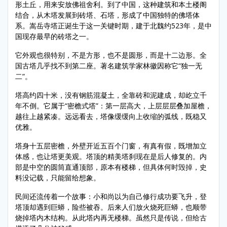
形土丘，用来安放佛祖舍利。到了中国，这种建筑和本土楼阁
结合，从木塔发展到砖塔、石塔，形成了中国独特的佛塔体
系。嵩岳寺塔正诞生于这一关键时期，建于北魏约523年，是中
国现存最早的砖塔之一。
它外观也很特别，不是方形，也不是圆形，而是十二边形。全
国古塔几乎找不到第二座。著名建筑学家林徽因称它“独一无
二”。
塔高约四十米，没有钢筋混凝土，全靠砖和泥建成，却屹立千
年不倒。它属于“密檐式塔”：第一层高大，上层层层叠加屋檐，
越往上越紧凑。远远看去，塔像缓缓向上收缩的弧线，既稳又
优雅。
塔身十五层密檐，外壁开近五百个门窗，有真有假，既增加立
体感，也让塔更美观。塔顶的精美塔刹现在是后人修复的。内
部是中空的圆筒直通顶部，原本有楼梯，但具体何时毁掉，史
料没记载，只能留给想象。
民间还流传着一个故事：小和尚以为自己修行成功要飞升，登
塔顶却遇到巨蟒，险些被吞。后来人们放火烧死巨蟒，也顺带
烧掉塔内木结构。从此塔内再无楼梯。虽然只是传说，但给古