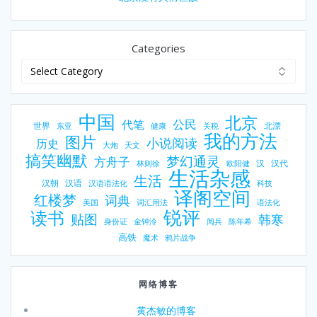
Categories
中国
北京
公民
代笔
世界
北漂
东亚
健康
关税
我的方法
图片
小说阅读
历史
大炮
天文
搞笑幽默
梦幻通灵
方舟子
汉
汉代
林则徐
欧阳健
生活杂感
生活
汉朝
汉语
汉语语法化
科技
译阁空间
红楼梦
词典
美国
词汇用法
语法化
锐评
读书
贴图
韩寒
身份证
金钟泠
阅兵
陈年希
高铁
魔术
鸦片战争
网络博客
黄杰敏的博客