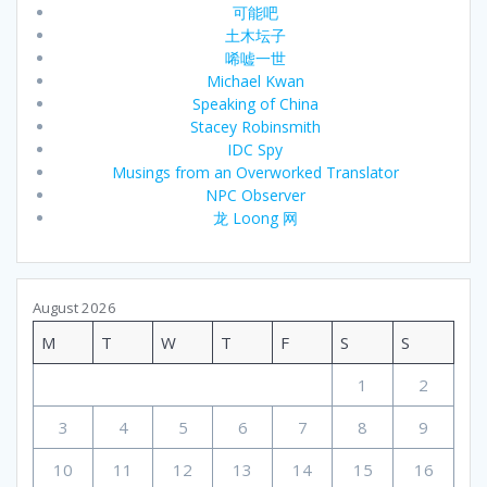
可能吧
土木坛子
唏嘘一世
Michael Kwan
Speaking of China
Stacey Robinsmith
IDC Spy
Musings from an Overworked Translator
NPC Observer
龙 Loong 网
August 2026
M
T
W
T
F
S
S
1
2
3
4
5
6
7
8
9
10
11
12
13
14
15
16