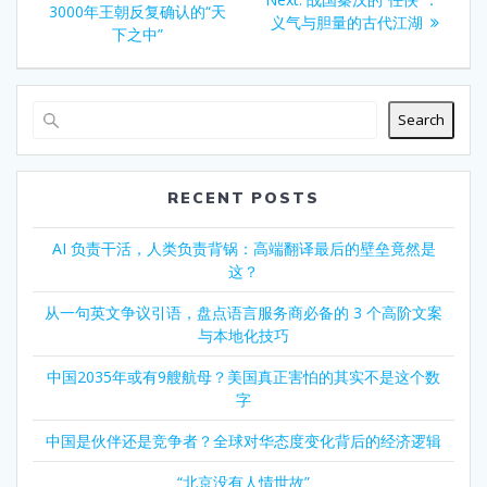
navigation
post:
3000年王朝反复确认的“天
post:
义气与胆量的古代江湖
下之中”
Search
RECENT POSTS
AI 负责干活，人类负责背锅：高端翻译最后的壁垒竟然是
这？
从一句英文争议引语，盘点语言服务商必备的 3 个高阶文案
与本地化技巧
中国2035年或有9艘航母？美国真正害怕的其实不是这个数
字
中国是伙伴还是竞争者？全球对华态度变化背后的经济逻辑
“北京没有人情世故”