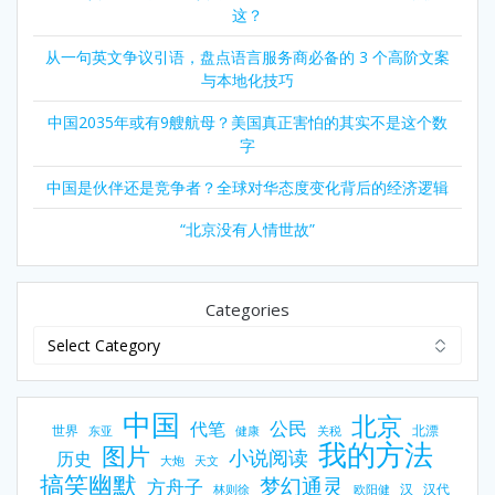
这？
从一句英文争议引语，盘点语言服务商必备的 3 个高阶文案
与本地化技巧
中国2035年或有9艘航母？美国真正害怕的其实不是这个数
字
中国是伙伴还是竞争者？全球对华态度变化背后的经济逻辑
“北京没有人情世故”
Categories
中国
北京
公民
代笔
世界
北漂
东亚
健康
关税
我的方法
图片
小说阅读
历史
大炮
天文
搞笑幽默
梦幻通灵
方舟子
汉
汉代
林则徐
欧阳健