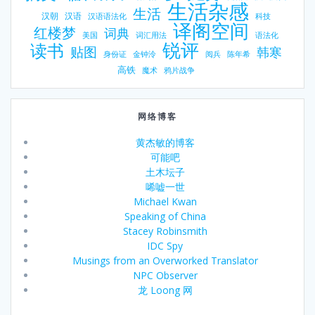
生活杂感
生活
汉朝
汉语
汉语语法化
科技
译阁空间
红楼梦
词典
美国
词汇用法
语法化
锐评
读书
贴图
韩寒
身份证
金钟泠
阅兵
陈年希
高铁
魔术
鸦片战争
网络博客
黄杰敏的博客
可能吧
土木坛子
唏嘘一世
Michael Kwan
Speaking of China
Stacey Robinsmith
IDC Spy
Musings from an Overworked Translator
NPC Observer
龙 Loong 网