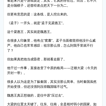
看起来只是个游戏设定，其实，它真的存在过。而且，它不只
是分隔棋子，还曾经差点把天下一分为二。
但更有意思的是：这条线，是人挖出来的。
《孟子》一开头，就是“孟子见梁惠王”。
这个梁惠王，其实就是魏惠王。
在很多人印象里，他有点“窝囊”。孟子当面都觉得他没什么威
严。他自己也常常感叹：祖宗那么强，怎么到我手里就不行
了？
但如果真把他当成昏君，那就看走眼了。
他干过一件事，直接改变了中原的格局——迁都大梁（今天的
开封一带）。
很多人以为这是为了躲秦国，其实没那么简单。当时秦国虽然
开始变强，但还没强到压得魏国喘不过气。
魏惠王真正想做的，是往中原“压过去”。
大梁的位置太关键了。往东、往南，全是相对弱小的国家。如