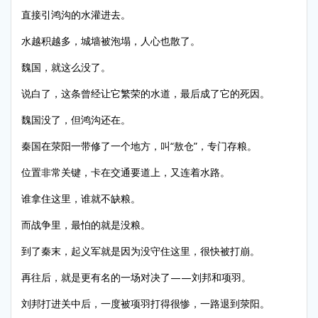
直接引鸿沟的水灌进去。
水越积越多，城墙被泡塌，人心也散了。
魏国，就这么没了。
说白了，这条曾经让它繁荣的水道，最后成了它的死因。
魏国没了，但鸿沟还在。
秦国在荥阳一带修了一个地方，叫“敖仓”，专门存粮。
位置非常关键，卡在交通要道上，又连着水路。
谁拿住这里，谁就不缺粮。
而战争里，最怕的就是没粮。
到了秦末，起义军就是因为没守住这里，很快被打崩。
再往后，就是更有名的一场对决了——刘邦和项羽。
刘邦打进关中后，一度被项羽打得很惨，一路退到荥阳。