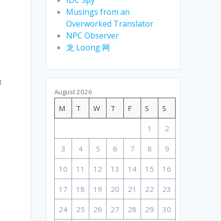
Musings from an
Overworked Translator
NPC Observer
龙 Loong 网
得
August 2026
M
T
W
T
F
S
S
1
2
，
3
4
5
6
7
8
9
10
11
12
13
14
15
16
17
18
19
20
21
22
23
24
25
26
27
28
29
30