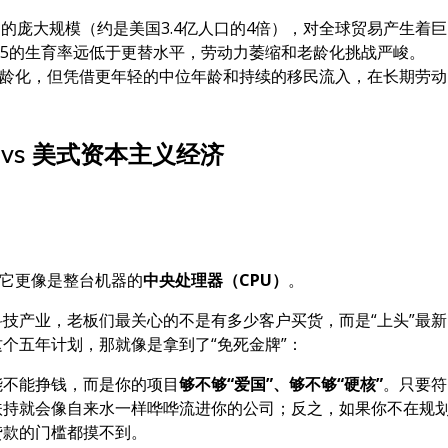
口的庞大规模（约是美国3.4亿人口的4倍），对全球贸易产生着巨
15的生育率远低于更替水平，劳动力萎缩和老龄化挑战严峻。
龄化，但凭借更年轻的中位年龄和持续的移民流入，在长期劳动
vs 美式资本主义经济
，它更像是整台机器的
中央处理器（CPU）
。
技产业，老板们最关心的不是有多少客户买货，而是“上头”最新
个五年计划，那就像是拿到了“免死金牌”：
能不能挣钱，而是你的项目
够不够“爱国”、够不够“硬核”
。只要符
扶持就会像自来水一样哗哗流进你的公司；反之，如果你不在规
贷款的门槛都摸不到。