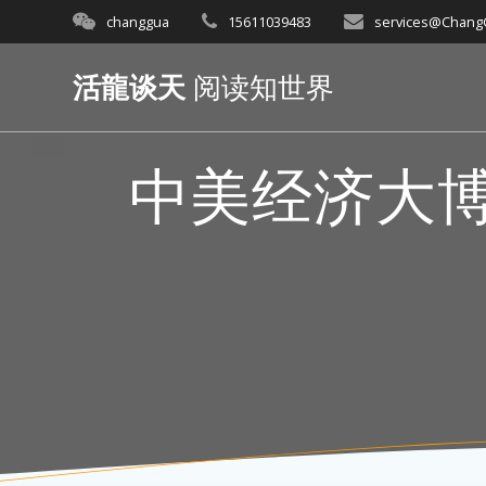
Skip
changgua
15611039483
services@Chan
to
content
活龍谈天
阅读知世界
中美经济大博