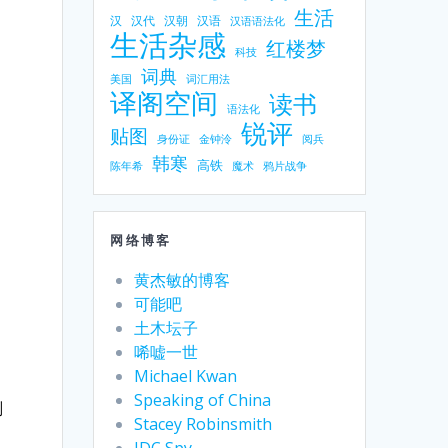
生活
汉
汉代
汉朝
汉语
汉语语法化
生活杂感
红楼梦
科技
词典
美国
词汇用法
译阁空间
读书
语法化
锐评
贴图
身份证
金钟泠
阅兵
韩寒
高铁
陈年希
魔术
鸦片战争
网络博客
黄杰敏的博客
可能吧
土木坛子
唏嘘一世
Michael Kwan
Speaking of China
划
Stacey Robinsmith
IDC Spy