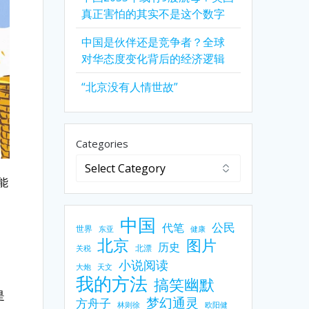
真正害怕的其实不是这个数字
中国是伙伴还是竞争者？全球
对华态度变化背后的经济逻辑
“北京没有人情世故”
Categories
能
中国
公民
代笔
世界
东亚
健康
北京
图片
历史
北漂
关税
小说阅读
大炮
天文
我的方法
搞笑幽默
是
梦幻通灵
方舟子
林则徐
欧阳健