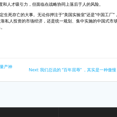
度和人才吸引力，但面临在战略协同上落后于人的风险。
定生死存亡的大事。无论你押注于“美国实验室”还是“中国工厂”
依靠私人投资的市场经济，还是统一规划、集中实施的中国式市
出。
“量产神
Next
Next:
我们总说的 “百年屈辱” ，其实是一种傲慢
post: