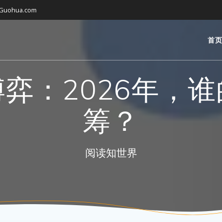
gGuohua.com
首
弈：2026年，
筹？
阅读知世界