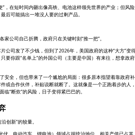
使”，在短时间内砸出像高铁、电池这样领先世界的产业；但风险
，最后可能搞出一堆没人要的过剩产品。
靠各家公司自己折腾，政府只在关键时刻“推一把”。
公司发了不少钱，但到了2026年，美国政府的这种“大方”变
只要你跟“名单上”的外国公司（主要是中国）有来往，想拿政府
护了安全，但也带来了一个尴尬的局面：很多原本指望着靠政府补
零件或合作伙伴，补贴说断就断了。这就像是一个正跑着步的人
面临“断炊”的风险，日子变得紧巴巴的。
弈
前沿创新”的较量。
（光伏、电动汽车、锂电池）领域占据统治地位，相关产值已占其