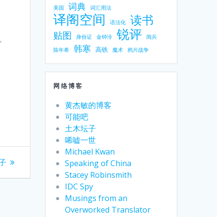
词典
美国
词汇用法
译阁空间
读书
语法化
。
锐评
贴图
也
身份证
金钟泠
阅兵
韩寒
高铁
陈年希
魔术
鸦片战争
网络博客
黄杰敏的博客
可能吧
土木坛子
唏嘘一世
Michael Kwan
子
Speaking of China
Stacey Robinsmith
IDC Spy
Musings from an
Overworked Translator