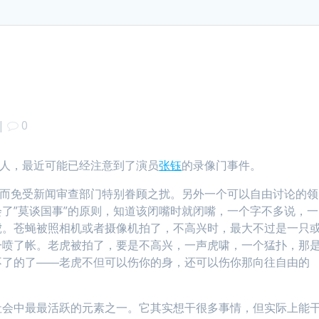
|
0
的人，最近可能已经注意到了演员
张钰
的录像门事件。
，而免受新闻审查部门特别眷顾之扰。另外一个可以自由讨论的领
了”莫谈国事”的原则，知道该闭嘴时就闭嘴，一个字不多说，一
虎。苍蝇被照相机或者摄像机拍了，不高兴时，最大不过是一只
一喷了帐。老虎被拍了，要是不高兴，一声虎啸，一个猛扑，那
不了的了――老虎不但可以伤你的身，还可以伤你那向往自由的
社会中最最活跃的元素之一。它其实想干很多事情，但实际上能