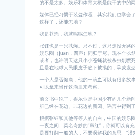
的不是太多。娱乐和体育大概是能干的中的
媒体已经习惯于装聋作哑，其实我们也学会
这样了，还能怎地？
我是苍蝇，我就嗡嗡怎地？
张钰也是一只苍蝇。只不过，这只走投无路
娱乐圈（juan，四声）同归于尽。现在什
或者，也许明天这只小小苍蝇就被杀虫剂喷
且是在地球人民眼皮子底下被摸的，承蒙发
一个人是否健康，他的一滴血可以有很多故
可以拿来当作这滴血来考察。
前文书中说了，娱乐业是中国少有的几个新
脏已经在花边、非花边的新闻、谣言中得到
根据张钰和其他等等人的自白，中国的娱乐
一夜之间、莫名奇妙的”窜红”，你就可以有
是要打翻一船的人，不要误解我的意思。”潜