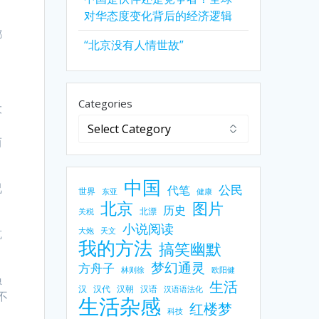
对华态度变化背后的经济逻辑
都
“北京没有人情世故”
Categories
大
。
而
中国
况
公民
代笔
世界
东亚
健康
北京
图片
历史
北漂
关税
小说阅读
肮
大炮
天文
我的方法
搞笑幽默
梦幻通灵
方舟子
林则徐
欧阳健
员
生活
汉
汉代
汉朝
汉语
汉语语法化
不
生活杂感
红楼梦
科技