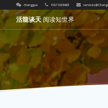
Skip
changgua
15611039483
services@Chan
to
content
活龍谈天
阅读知世界