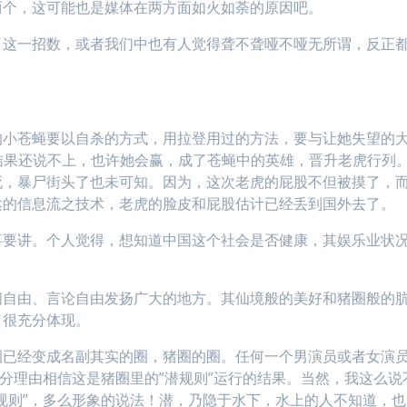
两个，这可能也是媒体在两方面如火如荼的原因吧。
了这一招数，或者我们中也有人觉得聋不聋哑不哑无所谓，反正
的小苍蝇要以自杀的方式，用拉登用过的方法，要与让她失望的
么结果还说不上，也许她会赢，成了苍蝇中的英雄，晋升老虎行列
死，暴尸街头了也未可知。因为，这次老虎的屁股不但被摸了，
达的信息流之技术，老虎的脸皮和屁股估计已经丢到国外去了。
事要讲。个人觉得，想知道中国这个社会是否健康，其娱乐业状
闻自由、言论自由发扬广大的地方。其仙境般的美好和猪圈般的
了很充分体现。
圈已经变成名副其实的圈，猪圈的圈。任何一个男演员或者女演
充分理由相信这是猪圈里的”潜规则”运行的结果。当然，我这么说
规则”，多么形象的说法！潜，乃隐于水下，水上的人不知道，也