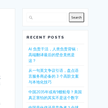
Search
RECENT POSTS
AI 负责干活，人类负责背锅：
高端翻译最后的壁垒竟然是
这？
从一句英文争议引语，盘点语
言服务商必备的 3 个高阶文案
或
与本地化技巧
是
中国2035年或有9艘航母？美国
真正害怕的其实不是这个数字
干
中国是伙伴还是竞争者？全球