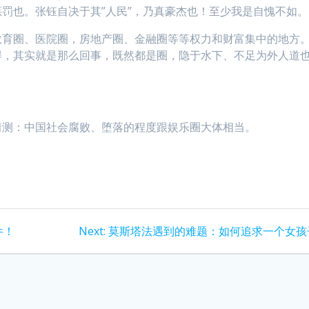
罚也。张钰自决于其”人民”，乃真豪杰也！至少我是自愧不如。
教育圈、医院圈，房地产圈、金融圈等等权力和财富集中的地方
得，其实就是那么回事，既然都是圈，隐于水下、不足为外人道
猜测：中国社会腐败、堕落的程度跟娱乐圈大体相当。
Next
件！
Next:
莫斯塔法遇到的难题：如何追求一个女孩
post: