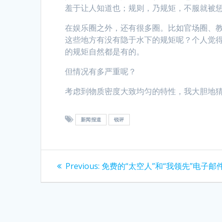
羞于让人知道也；规则，乃规矩，不服就被惩
在娱乐圈之外，还有很多圈。比如官场圈、
这些地方有没有隐于水下的规矩呢？个人觉
的规矩自然都是有的。
但情况有多严重呢？
考虑到物质密度大致均匀的特性，我大胆地
新闻报道
锐评
Post
Previous
Previous:
免费的“太空人”和“我领先”电子邮
post:
navigation