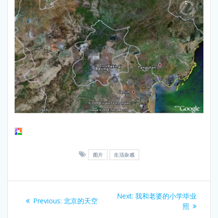
图片
生活杂感
Post
Next
Next:
我和老婆的小学毕业
Previous
Previous:
北京的天空
navigation
post:
照
post: