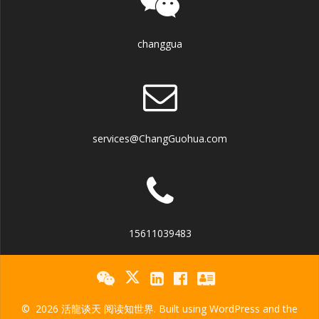
changgua
services@ChangGuohua.com
15611039483
© 2026 活龍谈天 阅读知世界. Built using WordPress and the