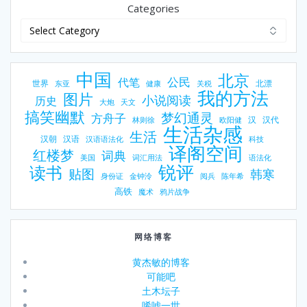
Categories
中国
北京
公民
代笔
世界
北漂
东亚
健康
关税
我的方法
图片
小说阅读
历史
大炮
天文
搞笑幽默
梦幻通灵
方舟子
汉
汉代
林则徐
欧阳健
生活杂感
生活
汉朝
汉语
汉语语法化
科技
译阁空间
红楼梦
词典
美国
词汇用法
语法化
锐评
读书
贴图
韩寒
身份证
金钟泠
阅兵
陈年希
高铁
魔术
鸦片战争
网络博客
黄杰敏的博客
可能吧
土木坛子
唏嘘一世