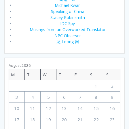
Michael Kwan
Speaking of China
Stacey Robinsmith
IDC Spy
Musings from an Overworked Translator
NPC Observer
龙 Loong 网
August 2026
M
T
W
T
F
S
S
1
2
3
4
5
6
7
8
9
10
11
12
13
14
15
16
17
18
19
20
21
22
23