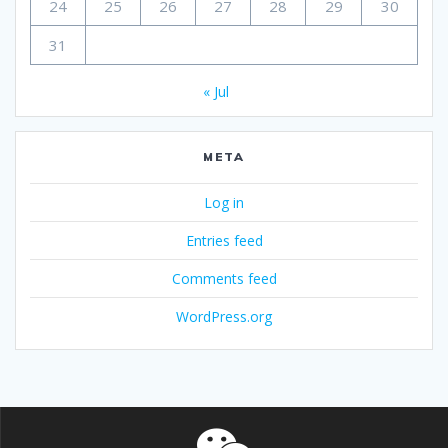
24
25
26
27
28
29
30
31
« Jul
META
Log in
Entries feed
Comments feed
WordPress.org