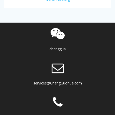
changgua
services@ChangGuohua.com