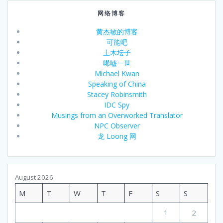
网络博客
黄杰敏的博客
可能吧
土木坛子
唏嘘一世
Michael Kwan
Speaking of China
Stacey Robinsmith
IDC Spy
Musings from an Overworked Translator
NPC Observer
龙 Loong 网
August 2026
M
T
W
T
F
S
S
1
2