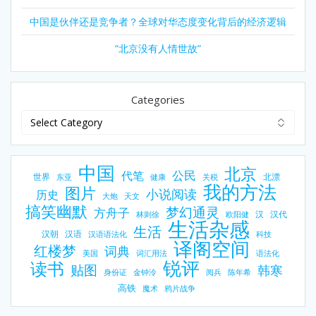
中国是伙伴还是竞争者？全球对华态度变化背后的经济逻辑
“北京没有人情世故”
Categories
中国
北京
公民
代笔
世界
北漂
东亚
健康
关税
我的方法
图片
小说阅读
历史
大炮
天文
搞笑幽默
梦幻通灵
方舟子
汉
汉代
林则徐
欧阳健
生活杂感
生活
汉朝
汉语
汉语语法化
科技
译阁空间
红楼梦
词典
美国
词汇用法
语法化
锐评
读书
贴图
韩寒
身份证
金钟泠
阅兵
陈年希
高铁
魔术
鸦片战争