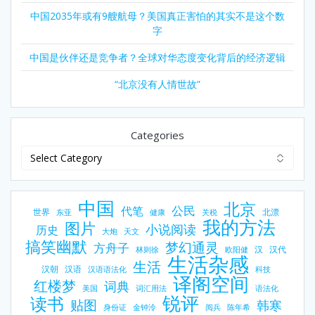
中国2035年或有9艘航母？美国真正害怕的其实不是这个数
字
中国是伙伴还是竞争者？全球对华态度变化背后的经济逻辑
“北京没有人情世故”
Categories
中国
北京
公民
代笔
世界
北漂
东亚
健康
关税
我的方法
图片
小说阅读
历史
大炮
天文
搞笑幽默
梦幻通灵
方舟子
汉
汉代
林则徐
欧阳健
生活杂感
生活
汉朝
汉语
汉语语法化
科技
译阁空间
红楼梦
词典
美国
词汇用法
语法化
锐评
读书
贴图
韩寒
身份证
金钟泠
阅兵
陈年希