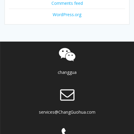
Comments feed
WordPress.org
changgua
services@ChangGuohua.com