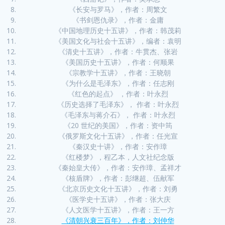
《长安与罗马》，作者：周繁文
《书剑恩仇录》，作者：金庸
《中国地理历史十五讲》，作者：韩茂莉
《美国文化与社会十五讲》，编者：袁明
《清史十五讲》，作者：牛贯杰、张岩
《美国历史十五讲》，作者：何顺果
《宗教学十五讲》，作者：王晓朝
《为什么是毛泽东》，作者：任志刚
《红色的起点》 ，作者：叶永烈
《历史选择了毛泽东》， 作者：叶永烈
《毛泽东与蒋介石》， 作者：叶永烈
《20 世纪的美国》，作者：资中筠
《俄罗斯文化十五讲》，作者：任光宣
《秦汉史十讲》，作者：安作璋
《红楼梦》，程乙本，人文社纪念版
《秦始皇大传》，作者：安作璋、孟祥才
《核盾牌》，作者：彭继超、伍献军
《北京历史文化十五讲》，作者：刘勇
《医学史十五讲》，作者：张大庆
《人文医学十五讲》，作者：王一方
《清朝兴衰三百年》，作者：刘仲华