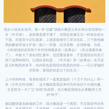
我从小就喜欢读书。第一本“启蒙”读物大概是父亲从单位拿回家的一
本《半月谈》。虽然看是看不懂了，但我还是像宝贝一样放在枕头
下面。封面至今记忆犹新，上面是陆海空三军仪仗队，三个脸色黝
黑的解放军战士护送一面八一军旗，目光坚毅，步伐矫健。当然，
小时候读的还有那个年代传阅最多的《故事会》（有点暴露年龄
了）。年龄大了喜欢回忆童年，也想重温童年，于是我现在特意订
阅了这两种期刊。让我欣喜的是，《半月谈》和《故事会》名字还
是儿时熟悉的名字，但内容也是我现在熟悉的内容——它们穿越时
空而来，展现的却是当下的生活！
上小学的时候，母亲给我买了一套黑皮版的《十万个为什么》和一
本《少年文科词典》。这大概就是我后来对百科知识十分感兴趣、
文史哲无一不广泛“涉猎”的原因，也大概是我现在从事翻译工作
的“种子”。
都说翻译是杂家做的工作，我大概就是一个典型。不过我读书没有
章法，贪多嚼不烂，不求甚解，心得有限。特别是，读研究生期间