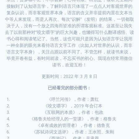
接触到了认知语言学，了解到语言只体现了一点点人对客观世界的
复杂认识，而非客观世界本身，语言的含义并非提前内置在文本当
中等人来发现，而是人再次、每次“识解”（发明）的结果，一切都取
决于人，没有一个放之四海而皆准的所谓客观标准。这甚至让我失
去了以前那种对“咬文嚼字”的巨大兴趣，也懒得写什么翻译感悟、读
书心得和阅读笔记了。当然，这也可能只是因为认知语言学让我用
一种全新的眼光来看待语言文字工作（比如人对世界的认识，而非
语言文字本身），关注点跟以前不同了。不管怎样，就读书来说，
毕竟开卷有益，有时间就读，不忘买书的初心。我现在经常用微信
读书，欢迎互粉！
更新时间：2022 年 3 月 8 日
已经看完的部分图书：
《呼兰河传》，作者：萧红
《咬文嚼字》，2019 年合订本
《互联网的本质》，作者：包政
《格鲁夫给经理人的一堂课》，作者：格鲁夫
《卓有成效的管理者》，作者：德鲁克
《苏轼诗词文选评》，作者：王水照、朱刚
《西游记》，作者：吴承恩